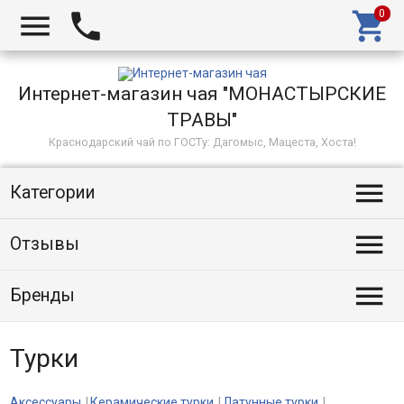



Интернет-магазин чая "МОНАСТЫРСКИЕ
ТРАВЫ"
Краснодарский чай по ГОСТу: Дагомыс, Мацеста, Хоста!

Категории

Отзывы

Бренды
Турки
Аксессуары
Керамические турки
Латунные турки