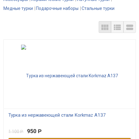
Медные турки
Подарочные наборы
Стальные турки



Турка из нержавеющей стали Korkmaz A137
В наличии
950
Р
1 100
Р
Турка от Кормаз (Korkmaz). Вместимость 4 чашки. Корпус из