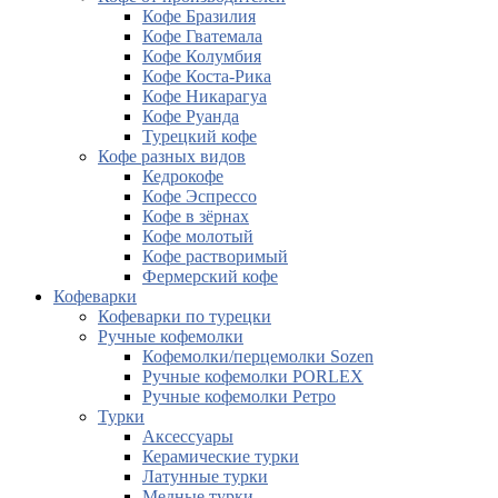
Кофе Бразилия
Кофе Гватемала
Кофе Колумбия
Кофе Коста-Рика
Кофе Никарагуа
Кофе Руанда
Турецкий кофе
Кофе разных видов
Кедрокофе
Кофе Эспрессо
Кофе в зёрнах
Кофе молотый
Кофе растворимый
Фермерский кофе
Кофеварки
Кофеварки по турецки
Ручные кофемолки
Кофемолки/перцемолки Sozen
Ручные кофемолки PORLEX
Ручные кофемолки Ретро
Турки
Аксессуары
Керамические турки
Латунные турки
Медные турки