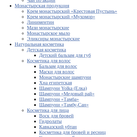
Чай по акции
Монастырская продукция
Крем монастырский «Крестовая Пустынь»
Крем монастырский «Мухомор»
Линиментин
Мази монастырские
Монастырское мыло
Эликсиры монастырские
Натуральная косметика
Детская косметика
Детский бальзам для губ
Косметика для волос
Бальзам для волос
Маски для волос
Монастырские шампуни
Хна египетская
Шампуни Yolka (Елка)
Шампуни «Медовый рай»
Шампуни «Тамба»
Шампуни «Тамбу-Сан»
Косметика для лица
Воск для бровей
Гидролаты
Кавказский убтан
Косметика для бровей и ресниц