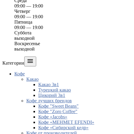
Среда
09:00 — 19:00
Четверг
09:00 — 19:00
Пятница
09:00 — 19:00
Суббота
выходной
Воскресенье
выходной

Категории
Кофе
Какао
Какао 3в1
Турецкий какао
Цикорий 3в1
Кофе лучших брендов
Кофе "Sweet Beans"
Кофе "Zoro Coffee"
Кофе «Jacobs»
Кофе «MEHMET EFENDI»
Кофе «Сибирский кедр»
Кофе от производителей