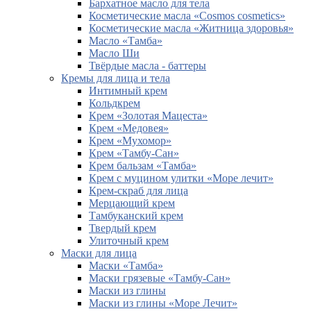
Бархатное масло для тела
Косметические масла «Cosmos cosmetics»
Косметические масла «Житница здоровья»
Масло «Тамба»
Масло Ши
Твёрдые масла - баттеры
Кремы для лица и тела
Интимный крем
Кольдкрем
Крем «Золотая Мацеста»
Крем «Медовея»
Крем «Мухомор»
Крем «Тамбу-Сан»
Крем бальзам «Тамба»
Крем с муцином улитки «Море лечит»
Крем-скраб для лица
Мерцающий крем
Тамбуканский крем
Твердый крем
Улиточный крем
Маски для лица
Маски «Тамба»
Маски грязевые «Тамбу-Сан»
Маски из глины
Маски из глины «Море Лечит»