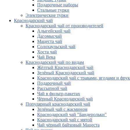
Подарочные наборы
Стальные турки
Электрические турки
Краснодарский чай
Краснодарский чай от производителей
Адыгейский чай
Дагомысчай
Мацеста чай
Солохаульский чай
Хоста чай
Чай Века
Краснодарский чай по видам
Жёлтый Краснодарский чай
Зелёный Краснодарский чай
Краснодарский чай с травами, ягодами и фру
Подарочный чай
Рассыпной чай
Чай в фильтр-пакетах
Чёрный Краснодарский чай
Популярный краснодарский чай
Зелёный чай с жасмином
Краснодарский чай "Бандерольки"
Краснодарский чай с мятой
Чай чёрный байховый Мацеста