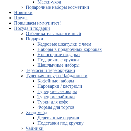
Маски-уход
Подарочные наборы косметики
Новинки
Пледы
Повышаем иммунитет!
Посуда и подарки
Отбеливатель экологичный
Подарки
Кедровые шкатулки с чаем
Наборы в подарочных коробках
Новогодние подарки
Подарочные кружки
Шашлычные наборы
Термосы и термокружки
Турецкая посуда / Чайданлыки
Кофейные наборы
Пароварки / кастрюли
Турецкие самовары
Турецкие чайники
Турки для кофе
Формы для тортов
Хенд мейд
Деревянные изделия
Подставки под кружку
Чайники