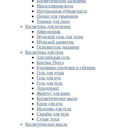
Косметические Бальзамы
Мицеллярная вода
Натуральная зубная паста
Пенки для умывания
Тоники для лица
Косметика для мужчин
Афродизиак
Мужской гель для душа
Мужской шампунь
Освежители дыхания
Косметика для тела
Английская соль
Бритвы Dorco
Бурлящие сердечки и гейзеры
Гель для душа
Гель для рук
Гель для тела
Дезодорант
Жемчуг для ванн
Косметическое мыло
Крем для рук
Молочко для тела
Скрабы для тела
Сухие духи
Косметические масла