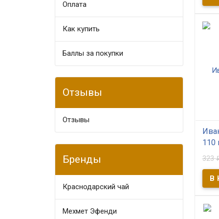
Оплата​
Укреп
душу!
приго
Как купить
ферм
чай 
персо
Баллы за покупки
Отзывы
Отзывы
Иван
110 
Бренды
323
В
Иван-
ежед
Краснодарский чай
здор
Обле
витам
витам
Мехмет Эфенди