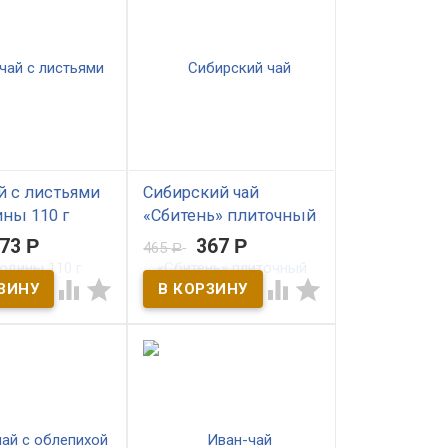
й с листьями
Сибирский чай
ны 110 г
«Сбитень» плиточный
Пуэр 96г
273
Р
367
Р
465
Р
ичии
В наличии




Иван чай с
 смородины.
Иван-чай традиционный
витаминов А и С.
русский напиток дарующий
 приятным
здоровье и долголетие.
 нежным
Наш чай изготовлен из
ьем.
листьев и цветков кипрея,
собранных в предгорьях
Салаирского кряжа, а
также корицы, кориандра,
гвоздики и имбиря. Сбитень
- душистый напиток для
любого времени года. В