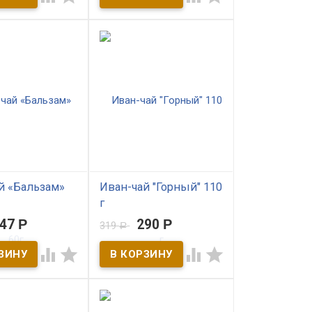
га. Обладает
«Таёжный» с боярышником
нфекционными и
и шиповником. Снимает
оспалительными
усталость и поднимает
и, задерживает
жизненный тонус.
олей.
й «Бальзам»
Иван-чай "Горный" 110
г
147
Р
290
Р
319
Р
ичии
В наличии




льный природный
С целебным букетом
 С травами
Алтайских трав: листом
лтая:
володушки, бадана и
ьник, почки
соцветий тысячелистника.
рень дягиля и
Порадует богатством вкуса
емухи.
и укрепит здоровье!