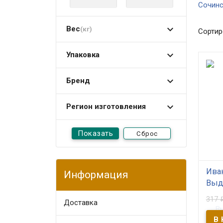
Сочинс
Вес
(кг)
Сортир
Упаковка
Бренд
Регион изготовления
Сброс
Ива
Информация
Выд
317
Доставка
В