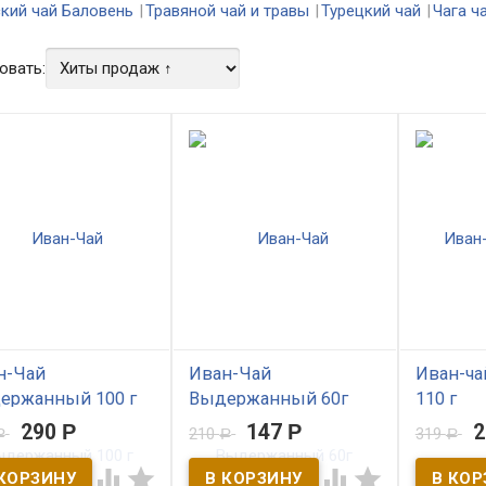
кий чай Баловень
Травяной чай и травы
Турецкий чай
Чага ч
овать:
н-Чай
Иван-Чай
Иван-ча
ержанный 100 г
Выдержанный 60г
110 г
290
Р
147
Р
210
319
Р
Р
Р
В наличии
В нал




Укрепляет тело, согревает
С лабазни
 наличии