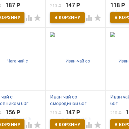
 наличии
В наличии
крупнол
187
Р
147
Р
118
Р
210
Р
Р
стырский взвар -
Кедровый иван чай
ый напиток, основу
порадует богатством
В нал




рого составляют
вкуса, восстановит силы и
рское сушеное яблоко,
укрепит иммунную систему.
Иван-чай 
ы рябины и вишни.
Иван-чай традиционный
русский н
ток обладает лечебно-
русский напиток дарующий
здоровье 
илактическими
здоровье и долголетие.
Наш проду
ствами, является
Наш продукт изготовлен из
листьев к
езем полезных
листьев кипрея, собранных
в предгор
ств и витаминов.
в предгорьях Салаирского
кража.
кража.
 чай с
Иван-чай со
Иван ча
овником 60г
смородиной 60г
60г
156
Р
147
Р
210
210
Р
Р
Р
 наличии
В наличии
В нал




в сочетании с
Северный Иван чай с
Прекрасно
вником -это кладезь
листьями смородины.
быстрого 