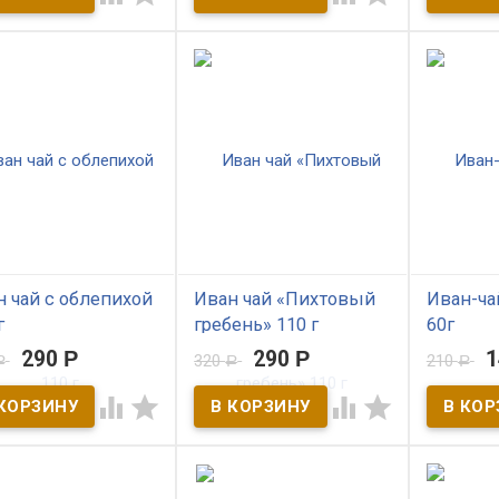
душу! Особая технология
грибом ча
приготовления - двойная
противои
ляет тело, согревает
ферментация. Яркий вкус
противов
 Особая технология
чай для настоящих ВИП
свойствам
товления - двойная
персон.
рост опух
ентация. Яркий вкус
для настоящих ВИП
н.
 чай с облепихой
Иван чай «Пихтовый
Иван-ча
г
гребень» 110 г
60г
290
Р
290
Р
320
210
Р
Р
Р
 наличии
В наличии
В нал




Чай с облепихой –
Насыщенный вкус и
Универса
невный заряд
пикантный камфорный
целитель!
овья и красоты!
привкус. Иван-Чай
Горного А
пиха содержит
«Пихтовый гребень» –
можжевел
ины А, С и всю группу
лёгкость вашего дыхания!
сосны, ко
инов В, Р, РР, Е, К!
плоды чер