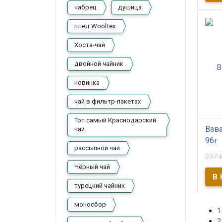
поле
чабрец
душица
вита
имму
орган
плед Wooltex
с лег
шипо
Хоста-чай
двойной чайник
новинка
чай в фильтр-пакетах
Тот самый Краснодарский
Взв
чай
96г
рассыпной чай
237
В
Чёрный чай
Удив
поле
турецкий чайник
вита
изго
древ
моносбор
реце
1
сибир
2
обжа