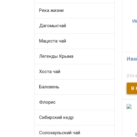
Река жизни
Дагомысчай
Мацеста чай
Легенды Крыма
Ива
Хоста чай
В
210
Севе
«Таё
Баловень
и ши
уста
жизн
Флорис
Сибирский кедр
Солохаульский чай