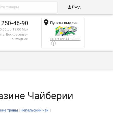

Вход

 250-46-90
Пункты выдачи
0:00 до 19:00 Мск
та, Воскресенье -
выходной
Пн-Пт 09:00—19:00
i
газине Чайберии
кие травы
Непальский чай