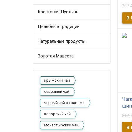
В
237
Мона
Крестовая Пустынь
ягодн
кото
сиби
Целебные традиции
плод
Напи
проф
свой
Натуральные продукты
клад
веще
Золотая Мацеста
крымский чай
северный чай
Чага
черный чай с травами
шип
копорский чай
217
В
монастырский чай
Чага 
шипо