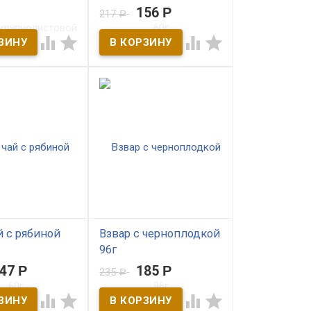
истовой 50 г
156
Р
217
Р
В наличии
ичии




Саган-дайля – сильный
природный
традиционный
энергостимулятор, а гриб
апиток дарующий
чага издревле известен как
и долголетие.
кладезь полезностей. Мы
кт изготовлен из
соединили их вместе и
ипрея, собранных
получили уникальный чага-
ьях Салаирского
чай с саган дали, который
так приятно выпить с утра,
насладившись таёжным
ароматом сибирского леса.
й с рябиной
Взвар с черноплодкой
96г
147
Р
185
Р
235
Р
ичии
В наличии




е средство для
Напиток Взвар с плодами
утоления жажды,
аронии черноплодной