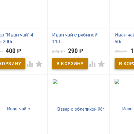
р "Иван чай" 4
Иван чай с рябиной
Иван ча
 200г
110 г
60г
400
Р
290
Р
323
210
Р
Р
Р
 наличии
В наличии
В нал




-чай традиционный
Прекрасное средство для
Иван-Чай 
кий напиток дарующий
быстрого утоления жажды,
ежедневн
овье и долголетие.
содержит витамин РР,
здоровья 
продукт изготовлен из
помогает в борьбе с
Облепиха
ьев кипрея, собранных
многими заболеваниями,
витамины 
едгорьях Салаирского
успокаивает нервную
витаминов 
а.
систему.