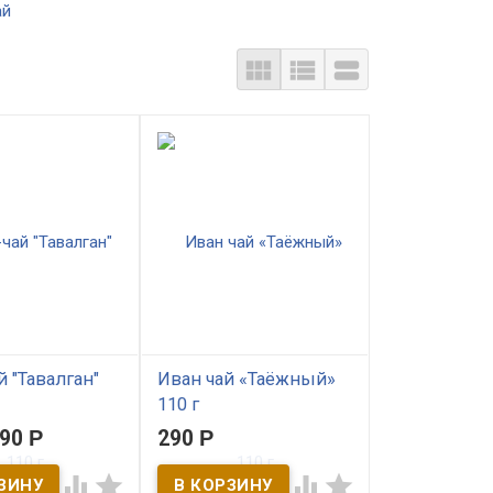
ай



й "Тавалган"
Иван чай «Таёжный»
110 г
290
Р
290
Р
ичии
В наличии




ком, чабрецом и
Северный Иван чай