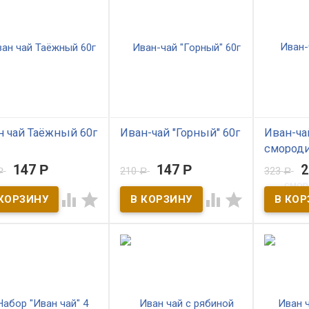
н чай Таёжный 60г
Иван-чай "Горный" 60г
Иван-ча
смороди
 наличии
В наличии
147
Р
147
Р
210
323
Р
Р
Р
В нал
рный Иван чай
Изготовлен из листьев
жный» с боярышником
кипрея, собранных в




Северный 
повником. Снимает
предгорьях Салаирского
листьями
лость и поднимает
кряжа. Чайный напиток
Источник 
енный тонус.
Горный создан на основе
Обладает
букета алтайских трав,
вкусом и
порадует богатством вкуса
послевкус
и укрепит здоровье