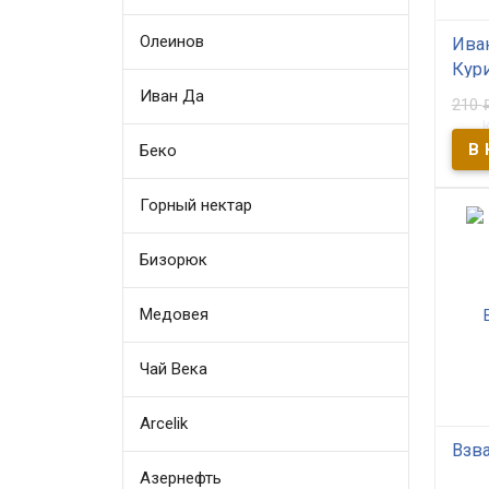
Олеинов
Иван
Кур
Иван Да
210
В
Подд
Беко
зимой
сиби
неис
Горный нектар
Бизорюк
Медовея
Чай Века
Arcelik
Взва
Азернефть