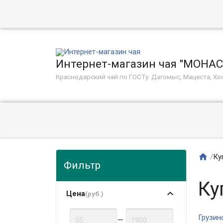
Интернет-магазин чая "МОНА
Краснодарский чай по ГОСТу: Дагомыс, Мацеста, Хос

/
Ку
Фильтр
Ку
Цена
(руб.)
Грузин
—