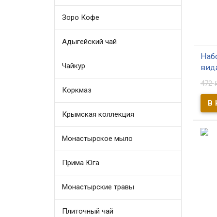
Зоро Кофе
Адыгейский чай
Набо
Чайкур
вида
472
В
Коркмаз
Иван
русс
Крымская коллекция
здор
Наш 
лист
в пр
Монастырское мыло
краж
Прима Юга
Монастырские травы
Плиточный чай