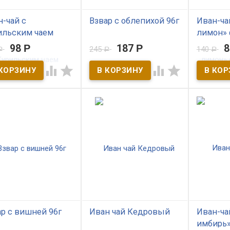
-чай с
Взвар с облепихой 96г
Иван-ча
ильским чаем
лимон» 
В наличии
пакеты
98
Р
187
Р
245
140
Р
Р
Р
 наличии
Традиционный русский
напиток с уникальной
В нал




ержит ваш организм
рецептурой - Монастырский
, подарит истинно
взвар с плодами и листом
Иван чай
рское здоровье и
облепихи на основе
ферменти
сякаемый оптимизм.
обжаренного сушеного
фильтр-пак
сибирского яблочка. Очень
вкусный, хорошо
утоляющий жажду, а
главное полезный продукт
из народных былин и
преданий древней Руси.
р с вишней 96г
Иван чай Кедровый
Иван-ча
имбирь