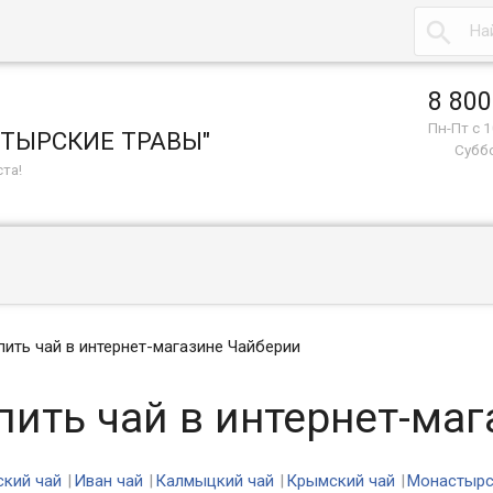

8 800
Пн-Пт с 1
СТЫРСКИЕ ТРАВЫ"
Суббо
та!
пить чай в интернет-магазине Чайберии
пить чай в интернет-ма
ский чай
Иван чай
Калмыцкий чай
Крымский чай
Монастырс