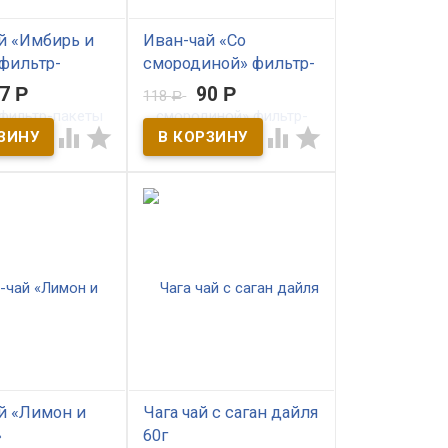
й «Имбирь и
Иван-чай «Со
фильтр-
смородиной» фильтр-
пакеты
87
Р
90
Р
118
Р
ичии
В наличии




 выдержанный
Иван чай выдержанный
рованный 10
ферментированный. С
етов по 4 гр.​
чёрной смородиной. Ручной
сбор
й «Лимон и
Чага чай с саган дайля
»
60г