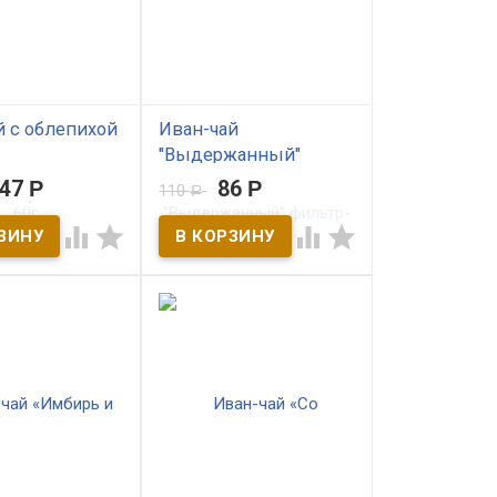
жару охлажденный, в
холод горячий.
й с облепихой
Иван-чай
"Выдержанный"
фильтр-пакеты 30г
147
Р
86
Р
110
Р
ичии
В наличии




с облепихой –
ый заряд
Настоящий сибирский Иван
и красоты!
чай. Укрепляет тело,
 содержит
согревает душу! Особая
А, С и всю группу
технология приготовления -
В, Р, РР, Е, К!
двойная ферментация даёт
насыщенный вкус с
медовыми и фруктовыми
нотками.