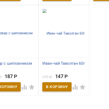
зных веществ и
Источник витаминов А и С.
содержит 
минов для поднятия
Обладает приятным
помогает 
нитета и защитных сил
вкусом и нежным
многими з
изма. Вкус чая терпкий
послевкусьем.
успокаива
кой кислинкой
систему.
вника.
ар с шиповником
Иван-чай Таволган 60г
В наличии
187
Р
147
Р
210
Р
Р
 наличии
Иван чай с лабазником,
чабрецом и грибом чага.




ительно вкусный,
Обладает
зный, полный
противоинфекционными и
минов напиток
противовоспалительными
товленный по
свойствами, задерживает
нему монастырскому
рост опухолей.
пту. Сушенный
ские яблочки слегка
риваются и варятся