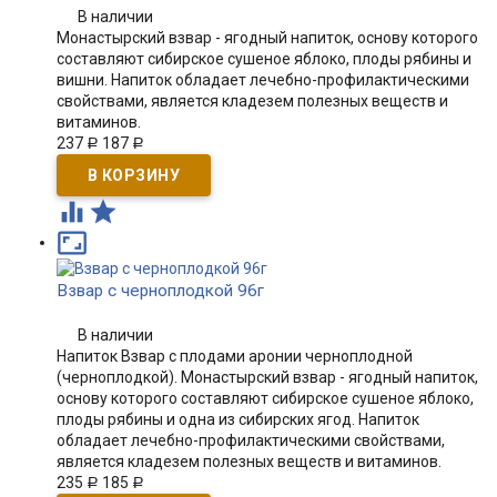
В наличии
Монастырский взвар - ягодный напиток, основу которого
составляют сибирское сушеное яблоко, плоды рябины и
вишни. Напиток обладает лечебно-профилактическими
свойствами, является кладезем полезных веществ и
витаминов.
237
187
Р
Р



Взвар с черноплодкой 96г
В наличии
Напиток Взвар с плодами аронии черноплодной
(черноплодкой). Монастырский взвар - ягодный напиток,
основу которого составляют сибирское сушеное яблоко,
плоды рябины и одна из сибирских ягод. Напиток
обладает лечебно-профилактическими свойствами,
является кладезем полезных веществ и витаминов.
235
185
Р
Р