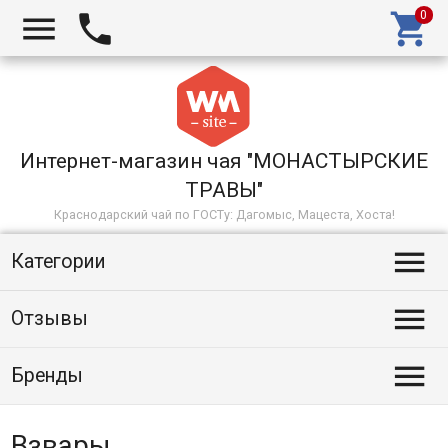



Интернет-магазин чая "МОНАСТЫРСКИЕ
ТРАВЫ"
Краснодарский чай по ГОСТу: Дагомыс, Мацеста, Хоста!

Категории

Отзывы

Бренды
Взвары