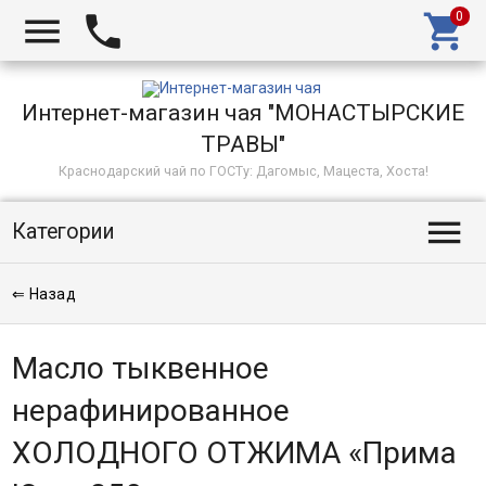



Интернет-магазин чая "МОНАСТЫРСКИЕ
ТРАВЫ"
Краснодарский чай по ГОСТу: Дагомыс, Мацеста, Хоста!

Категории
⇐ Назад
Масло тыквенное
нерафинированное
ХОЛОДНОГО ОТЖИМА «Прима