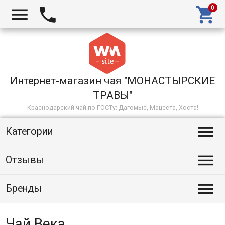



Интернет-магазин чая "МОНАСТЫРСКИЕ
ТРАВЫ"
Краснодарский чай по ГОСТу: Дагомыс, Мацеста, Хоста!

Категории

Отзывы

Бренды
Чай Века