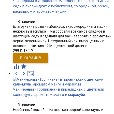
Чай черный с добавлением зеленого чая «Цветущий
сад» в пирамидках с гибискусом, смородиной, розой,
васильком и ароматом вишни
В наличии
Благоухание розы и гибискуса, вкус смородины и вишни,
нежность василька – мы собрали всё самое сладкое в
цветущем саду и сделали для вас невероятно ароматный
черно- зеленый чай. Натуральный чай, выращенный в
экологически чистой Мацестинской долине
299
180
Р
Р





Чай черный «Тропикана» в пирамидках с цветками
календулы, ароматом манго и маракуйи
В наличии
Необычный коктейль из цветков родной календулы и