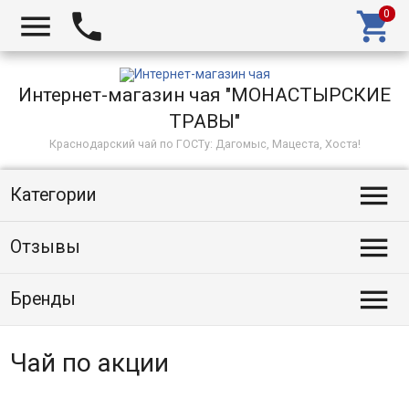



Интернет-магазин чая "МОНАСТЫРСКИЕ
ТРАВЫ"
Краснодарский чай по ГОСТу: Дагомыс, Мацеста, Хоста!

Категории

Отзывы

Бренды
Чай по акции