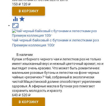
150
120
Р
Р



Чай черный байховый с бутонами и лепестками роз
Премиум коллекция 100г
В наличии
Купаж отборного черного чая и лепестков роз не только
имеет изысканный вкус и нежный цветочный аромат, но и
выглядит очень красиво. Что может быть романтичнее:
маленькие розовые бутоны и лепестки на фоне черных
чайных «ресничек»? Чай, собранный в экологически
чистой Мацестинской долине способствует укреплению
здоровья. А эфирные масла в бутонах роз помогают
сохранить молодость и красоту.
640
520
Р
Р