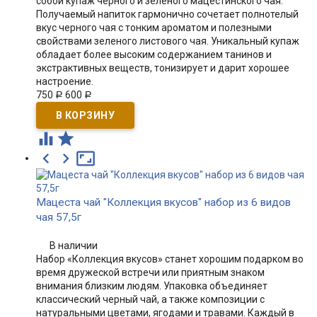
собой купаж черного и зеленого мацестинского чая.
Получаемый напиток гармонично сочетает полнотелый
вкус черного чая с тонким ароматом и полезными
свойствами зеленого листового чая. Уникальный купаж
обладает более высоким содержанием танинов и
экстрактивных веществ, тонизирует и дарит хорошее
настроение.
750
600
Р
Р





Мацеста чай "Коллекция вкусов" набор из 6 видов
чая 57,5г
В наличии
Набор «Коллекция вкусов» станет хорошим подарком во
время дружеской встречи или приятным знаком
внимания близким людям. Упаковка объединяет
классический черный чай, а также композиции с
натуральными цветами, ягодами и травами. Каждый в