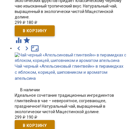
экзотических фруктов придает классическому черному
чаю изысканный тропический вкус. Натуральный чай,
выращенный в экологически чистой Мацестинской
долине.
299
180
Р
Р





Чай черный «Апельсиновый глинтвейн» в пирамидках
с яблоком, корицей, шиповником и ароматом
апельсина
В наличии
Идеальное сочетание традиционных ингредиентов
глинтвейна в чае – невероятное, согревающее,
праздничное! Натуральный чай, выращенный в
экологически чистой Мацестинской долине.
299
190
Р
Р