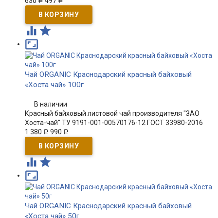
630
497
Р
Р



Чай ORGANIC Краснодарский красный байховый
«Хоста чай» 100г
В наличии
Красный байховый листовой чай производителя "ЗАО
Хоста-чай" ТУ 9191-001-00570176-12 ГОСТ 33980-2016
1 380
990
Р
Р



Чай ORGANIC Краснодарский красный байховый
«Хоста чай» 50г