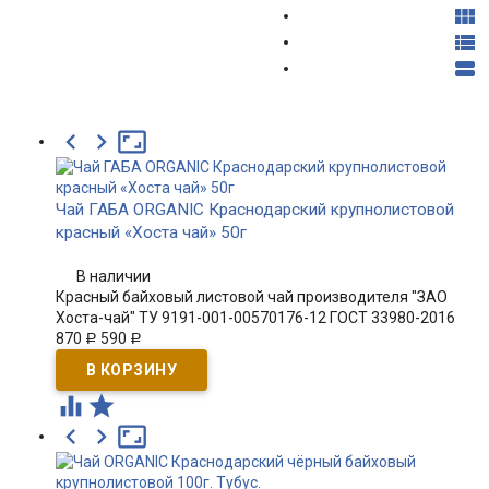






Чай ГАБА ORGANIC Краснодарский крупнолистовой
красный «Хоста чай» 50г
В наличии
Красный байховый листовой чай производителя "ЗАО
Хоста-чай" ТУ 9191-001-00570176-12 ГОСТ 33980-2016
870
590
Р
Р




