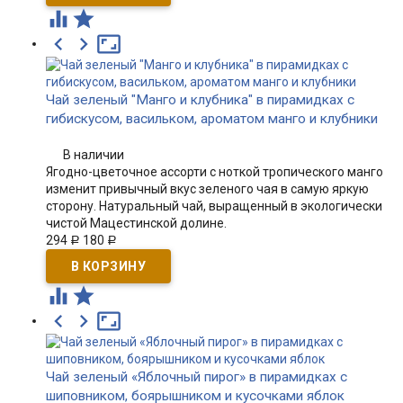





Чай зеленый "Манго и клубника" в пирамидках с
гибискусом, васильком, ароматом манго и клубники
В наличии
Ягодно-цветочное ассорти с ноткой тропического манго
изменит привычный вкус зеленого чая в самую яркую
сторону. Натуральный чай, выращенный в экологически
чистой Мацестинской долине.
294
180
Р
Р





Чай зеленый «Яблочный пирог» в пирамидках с
шиповником, боярышником и кусочками яблок