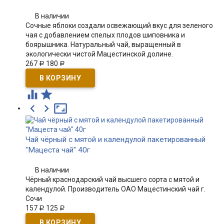
В наличии
Сочные яблоки создали освежающий вкус для зеленого
чая с добавлением спелых плодов шиповника и
боярышника. Натуральный чай, выращенный в
экологически чистой Мацестинской долине.
267
180
Р
Р





Чай чёрный с мятой и календулой пакетированный
"Мацеста чай" 40г
В наличии
Чёрный краснодарский чай высшего сорта с мятой и
календулой. Производитель ОАО Мацестинский чай г.
Сочи
157
125
Р
Р