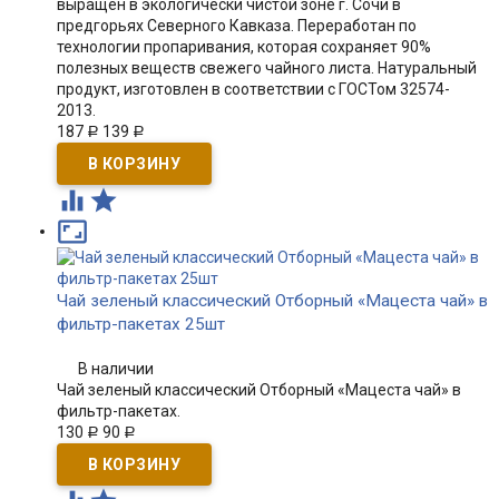
выращен в экологически чистой зоне г. Сочи в
предгорьях Северного Кавказа. Переработан по
технологии пропаривания, которая сохраняет 90%
полезных веществ свежего чайного листа. Натуральный
продукт, изготовлен в соответствии с ГОСТом 32574-
2013.
187
139
Р
Р



Чай зеленый классический Отборный «Мацеста чай» в
фильтр-пакетах 25шт
В наличии
Чай зеленый классический Отборный «Мацеста чай» в
фильтр-пакетах.
130
90
Р
Р