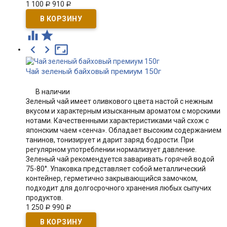
1 100
910
Р
Р





Чай зеленый байховый премиум 150г
В наличии
Зеленый чай имеет оливкового цвета настой с нежным
вкусом и характерным изысканным ароматом с морскими
нотами. Качественными характеристиками чай схож с
японским чаем «сенча». Обладает высоким содержанием
танинов, тонизирует и дарит заряд бодрости. При
регулярном употреблении нормализует давление.
Зеленый чай рекомендуется заваривать горячей водой
75-80°. Упаковка представляет собой металлический
контейнер, герметично закрывающийся замочком,
подходит для долгосрочного хранения любых сыпучих
продуктов.
1 250
990
Р
Р