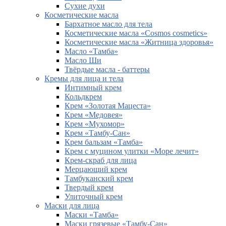
Сухие духи
Косметические масла
Бархатное масло для тела
Косметические масла «Cosmos cosmetics»
Косметические масла «Житница здоровья»
Масло «Тамба»
Масло Ши
Твёрдые масла - баттеры
Кремы для лица и тела
Интимный крем
Кольдкрем
Крем «Золотая Мацеста»
Крем «Медовея»
Крем «Мухомор»
Крем «Тамбу-Сан»
Крем бальзам «Тамба»
Крем с муцином улитки «Море лечит»
Крем-скраб для лица
Мерцающий крем
Тамбуканский крем
Твердый крем
Улиточный крем
Маски для лица
Маски «Тамба»
Маски грязевые «Тамбу-Сан»