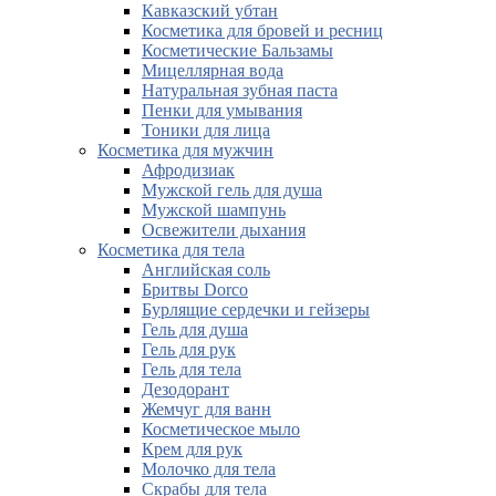
Кавказский убтан
Косметика для бровей и ресниц
Косметические Бальзамы
Мицеллярная вода
Натуральная зубная паста
Пенки для умывания
Тоники для лица
Косметика для мужчин
Афродизиак
Мужской гель для душа
Мужской шампунь
Освежители дыхания
Косметика для тела
Английская соль
Бритвы Dorco
Бурлящие сердечки и гейзеры
Гель для душа
Гель для рук
Гель для тела
Дезодорант
Жемчуг для ванн
Косметическое мыло
Крем для рук
Молочко для тела
Скрабы для тела