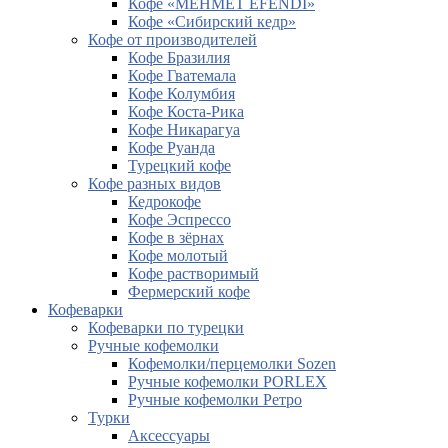
Кофе «MEHMET EFENDI»
Кофе «Сибирский кедр»
Кофе от производителей
Кофе Бразилия
Кофе Гватемала
Кофе Колумбия
Кофе Коста-Рика
Кофе Никарагуа
Кофе Руанда
Турецкий кофе
Кофе разных видов
Кедрокофе
Кофе Эспрессо
Кофе в зёрнах
Кофе молотый
Кофе растворимый
Фермерский кофе
Кофеварки
Кофеварки по турецки
Ручные кофемолки
Кофемолки/перцемолки Sozen
Ручные кофемолки PORLEX
Ручные кофемолки Ретро
Турки
Аксессуары