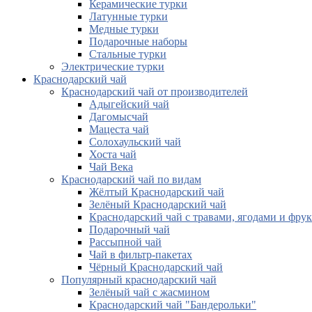
Керамические турки
Латунные турки
Медные турки
Подарочные наборы
Стальные турки
Электрические турки
Краснодарский чай
Краснодарский чай от производителей
Адыгейский чай
Дагомысчай
Мацеста чай
Солохаульский чай
Хоста чай
Чай Века
Краснодарский чай по видам
Жёлтый Краснодарский чай
Зелёный Краснодарский чай
Краснодарский чай с травами, ягодами и фру
Подарочный чай
Рассыпной чай
Чай в фильтр-пакетах
Чёрный Краснодарский чай
Популярный краснодарский чай
Зелёный чай с жасмином
Краснодарский чай "Бандерольки"