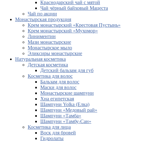
Краснодарский чай с мятой
Чай чёрный байховый Мацеста
Чай по акции
Монастырская продукция
Крем монастырский «Крестовая Пустынь»
Крем монастырский «Мухомор»
Линиментин
Мази монастырские
Монастырское мыло
Эликсиры монастырские
Натуральная косметика
Детская косметика
Детский бальзам для губ
Косметика для волос
Бальзам для волос
Маски для волос
Монастырские шампуни
Хна египетская
Шампуни Yolka (Елка)
Шампуни «Медовый рай»
Шампуни «Тамба»
Шампуни «Тамбу-Сан»
Косметика для лица
Воск для бровей
Гидролаты