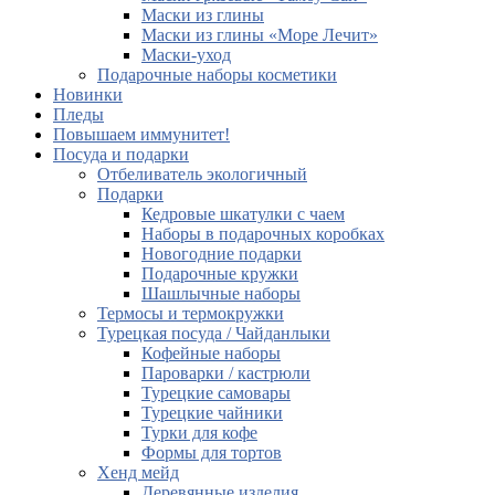
Маски из глины
Маски из глины «Море Лечит»
Маски-уход
Подарочные наборы косметики
Новинки
Пледы
Повышаем иммунитет!
Посуда и подарки
Отбеливатель экологичный
Подарки
Кедровые шкатулки с чаем
Наборы в подарочных коробках
Новогодние подарки
Подарочные кружки
Шашлычные наборы
Термосы и термокружки
Турецкая посуда / Чайданлыки
Кофейные наборы
Пароварки / кастрюли
Турецкие самовары
Турецкие чайники
Турки для кофе
Формы для тортов
Хенд мейд
Деревянные изделия