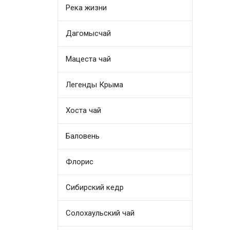
Река жизни
Дагомысчай
Мацеста чай
Легенды Крыма
Хоста чай
Баловень
Флорис
Сибирский кедр
Солохаульский чай