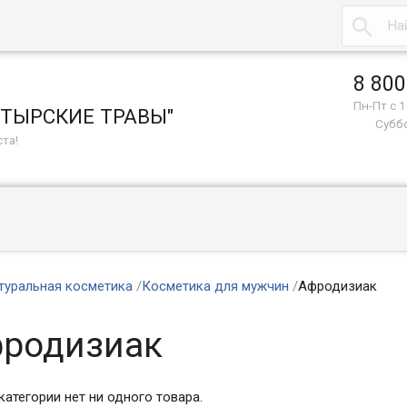

8 800
Пн-Пт с 1
СТЫРСКИЕ ТРАВЫ"
Суббо
та!
туральная косметика
/
Косметика для мужчин
/
Афродизиак
родизиак
категории нет ни одного товара.