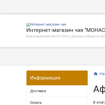
Интернет-магазин чая "МОНА
Краснодарский чай по ГОСТу: Дагомыс, Мацеста, Хос

/
На
Информация
Аф
Доставка
В этой 
Оплата​