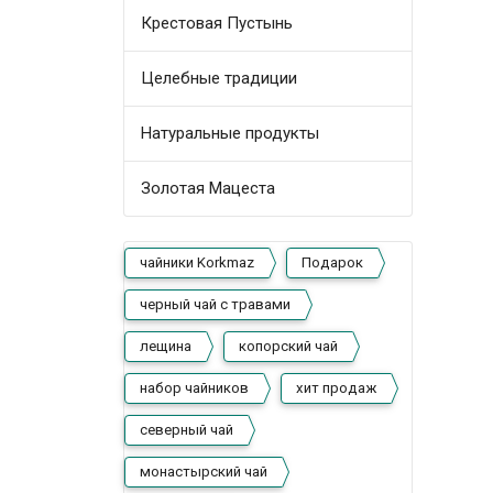
Крестовая Пустынь
Целебные традиции
Натуральные продукты
Золотая Мацеста
чайники Korkmaz
Подарок
черный чай с травами
лещина
копорский чай
набор чайников
хит продаж
северный чай
монастырский чай