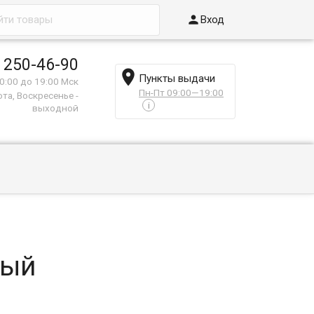

Вход
 250-46-90

Пункты выдачи
0:00 до 19:00 Мск
Пн-Пт 09:00—19:00
та, Воскресенье -
i
выходной
ный