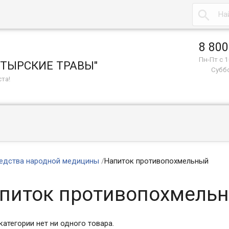

8 800
Пн-Пт с 1
СТЫРСКИЕ ТРАВЫ"
Суббо
та!
едства народной медицины
/
Напиток противопохмельный
питок противопохмель
категории нет ни одного товара.