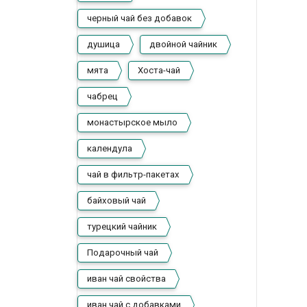
черный чай без добавок
душица
двойной чайник
мята
Хоста-чай
чабрец
монастырское мыло
календула
чай в фильтр-пакетах
байховый чай
турецкий чайник
Подарочный чай
иван чай свойства
иван чай с добавками