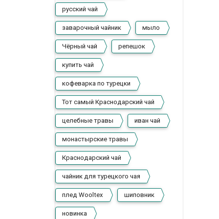
русский чай
заварочный чайник
мыло
Чёрный чай
репешок
купить чай
кофеварка по турецки
Тот самый Краснодарский чай
целебные травы
иван чай
монастырские травы
Краснодарский чай
чайник для турецкого чая
плед Wooltex
шиповник
новинка