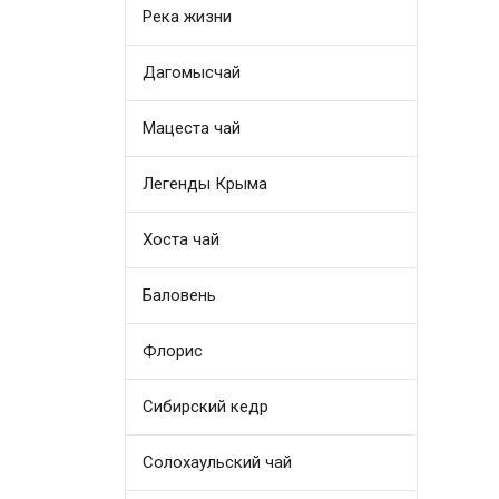
Река жизни
Дагомысчай
Мацеста чай
Легенды Крыма
Хоста чай
Баловень
Флорис
Сибирский кедр
Солохаульский чай