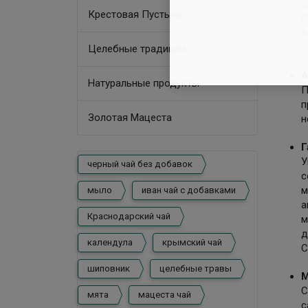
о
Крестовая Пустынь
С
в
Целебные традиции
А
Натуральные продукты
П
п
Золотая Мацеста
н
Г
У
черный чай без добавок
с
м
мыло
иван чай с добавками
а
Краснодарский чай
м
д
календула
крымский чай
С
шиповник
целебные травы
М
С
мята
мацеста чай
с