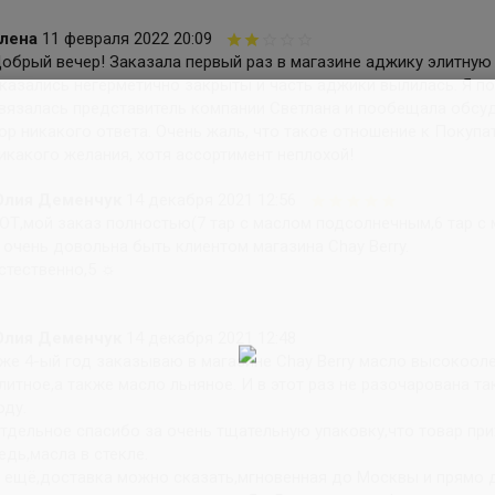
лена
11 февраля 2022 20:09
обрый вечер! Заказала первый раз в магазине аджику элитную 
казались негерметично закрыты и часть аджики вылилась. Я по
вязалась представитель компании Светлана и пообещала обсуд
ор никакого ответа. Очень жаль, что такое отношение к Покупа
икакого желания, хотя ассортимент неплохой!
лия Деменчук
14 декабря 2021 12:56
ОТ,мой заказ полностью(7 тар с маслом подсолнечным,6 тар с 
 очень довольна быть клиентом магазина Chay Berry.
стественно,5 ☼
лия Деменчук
14 декабря 2021 12:48
же 4-ый год заказываю в магазине Chay Berry масло высокоо
литное,а также масло льняное. И в этот раз не разочарована та
оду.
тдельное спасибо за очень тщательную упаковку,что товар при
едь,масла в стекле.
 ещё,доставка можно сказать,мгновенная до Москвы и прямо 