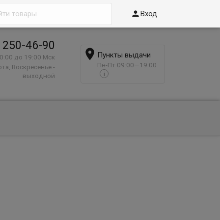

Вход
 250-46-90

Пункты выдачи
0:00 до 19:00 Мск
Пн-Пт 09:00—19:00
та, Воскресенье -
i
выходной