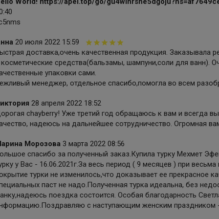
ello World! https://apel.top/go/gu4winrshe5dgoju?hs=af764
0:40
c5nms
нна
20 июля 2022 15:59
ыстрая доставка,очень качественная продукция. Заказывала 
 косметические средства(бальзамы, шампуни,соли для ванн). О
ачественные упаковки сами.
ежливый менеджер, отдельное спасибо,помогла во всем разобр
иктория
28 апреля 2022 18:52
орогая chayberry! Уже третий год обращаюсь к вам и всегда вы
ачество, надеюсь на дальнейшее сотрудничество. Огромная ва
арина Морозова
3 марта 2022 08:56
ольшое спасибо за полученный заказ.Купила турку Мехмет Эфен
урку у Вас - 16.06.2021г.За весь период ( 9 месяцев ) при весь
окрытие турки не изменилось,что доказывает ее прекрасное к
пециальных паст не надо.Полученная турка идеальна, без недо
анку,надеюсь поездка состоится. Особая благодарность Светл
нформацию.Поздравляю с наступающим женским праздником - п