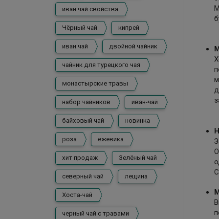
М
иван чай свойства
б
Чёрный чай
кипрей
иван чай
двойной чайник
М
Х
чайник для турецкого чая
п
м
монастырские травы
д
з
набор чайников
иван-чай
байховый чай
новинка
Н
роза
ежевика
З
О
хит продаж
Зелёный чай
о
С
северный чай
лещина
М
Хоста-чай
В
п
черный чай с травами