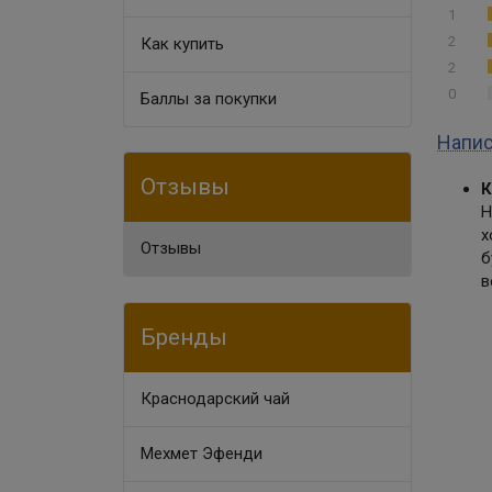
1
2
Как купить
2
0
Баллы за покупки
Напис
Отзывы
К
Н
х
Отзывы
б
в
Бренды
Краснодарский чай
Мехмет Эфенди