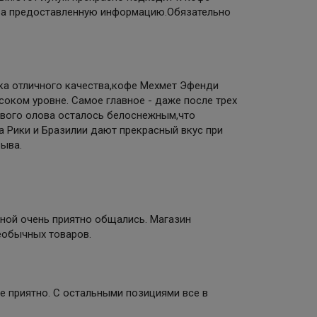
за предоставленную информацию.Обязательно
ка отличного качества,кофе Мехмет Эфенди
оком уровне. Самое главное - даже после трех
евого олова осталось белоснежным,что
 Рики и Бразилии дают прекрасный вкус при
ыва.
мной очень приятно общались. Магазин
еобычных товаров.
Не приятно. С остальными позициями все в