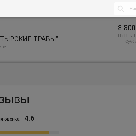

8 800
Пн-Пт с 1
СТЫРСКИЕ ТРАВЫ"
Суббо
та!
зывы
4.6
я оценка: