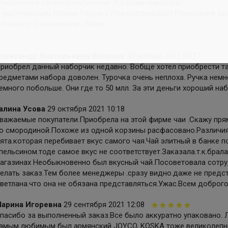
тношение к своим покупателям. Я с Вами навсегда!
 наступающим Новым Годом и Рождеством,Вас! Пожелания здо
 бизнесе. С уважением--Юлия.
лександр Анатольевич Шагинов
30 ноября 2021 20:27
риобрел данный наборчик недавно. Вобще хотел приобрести та
редметами набора доволен. Турочка очень неплоха. Ручка немно
емного побольше. Они где то 50 млл. За эти деньги хороший наб
алина Усова
29 октября 2021 10:18
важаемые покупатели.Приобрела на этой фирме чаи .Скажу пря
о смородиной.Похоже из одной корзины расфасовано.Различия 
ята.которая перебивает вкус самого чая.Чай элитный в банке п
пельсином.тоде самое вкус не соответствует.Заказала.т.к.брала
агазинах Необыкновенно был вкусный чай.Посоветовала сотру
елать заказ.Тем более менеджеры .сразу видно.даже не предс
ветлана.что она не обязана представляться.Ужас.Всем доброг
арина Игоревна
29 сентября 2021 12:08
пасибо за выполненный заказ.Все было аккуратно упаковано. 
амым любимым был армянский JOYCO, KOSKA тоже великолепны