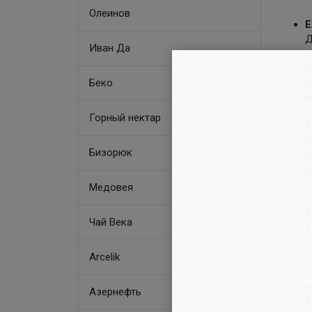
Олеинов
Е
Д
Иван Да
о
с
Беко
п
н
Горный нектар
Ю
В
Бизорюк
Я
Е
Медовея
Ю
Чай Века
У
э
Arcelik
г
О
в
Азернефть
А