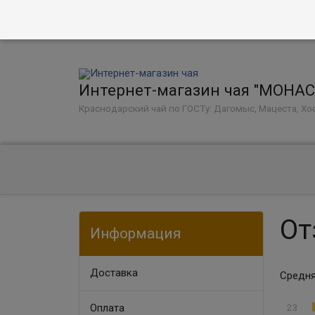
Интернет-магазин чая "МОНА
Краснодарский чай по ГОСТу: Дагомыс, Мацеста, Хос
От
Информация
Доставка
Средня
Оплата​
23