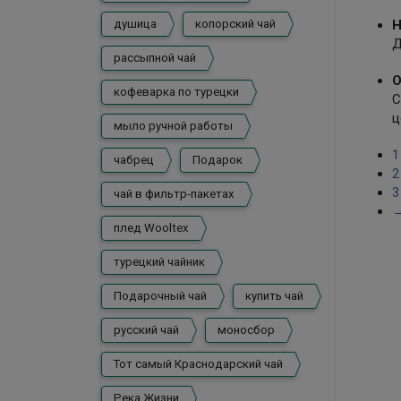
Н
душица
копорский чай
Д
рассыпной чай
О
кофеварка по турецки
С
ц
мыло ручной работы
1
чабрец
Подарок
2
3
чай в фильтр-пакетах
плед Wooltex
турецкий чайник
Подарочный чай
купить чай
русский чай
моносбор
Тот самый Краснодарский чай
Река Жизни