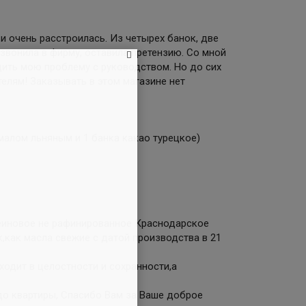
и очень расстроилась. Из четырех банок, две
звонила в фирму, оставила претензию. Со мной
ить мою проблему с руководством. Но до сих
телям! Заказывать в этом магазине нет
малом льняным и 1 банка какао турецкое)
леиновое не рафинированное Краснодарское
к,как масла свежие с датой производства в 21
ходит в целостности и сохранности,а
до квартиры, Спасибо Вам за Ваше доброе