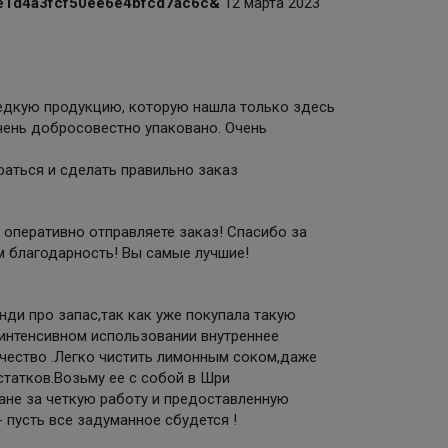
9ce1d4a3fcf50ee6e4bfcd7ac6c&
12 марта 2023
редкую продукцию, которую нашла только здесь
чень добросовестно упаковано. Очень
аться и сделать правильно заказ
 оперативно отправляете заказ! Спасибо за
м благодарность! Вы самые лучшие!
ди про запас,так как уже покупала такую
ма интенсивном использовании внутреннее
ачество .Легко чистить лимонным соком,даже
статков.Возьму ее с собой в Шри
ане за четкую работу и предоставленную
усть все задуманное сбудется !