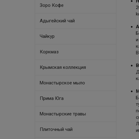
H
Зоро Кофе
2
k
Адыгейский чай
А
Б
Чайкур
и
к
Коркмаз
В
В
Крымская коллекция
Д
к
Монастырское мыло
М
Б
Прима Юга
т
п
Монастырские травы
с
Л
Плиточный чай
и