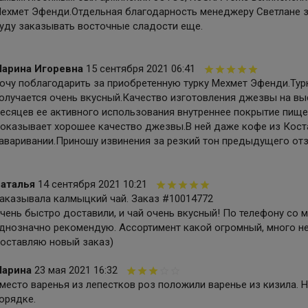
ехмет Эфенди.Отдельная благодарность менеджеру Светлане 
уду заказывать восточные сладости еще.
арина Игоревна
15 сентября 2021 06:41
очу поблагодарить за приобретенную турку Мехмет Эфенди.Тур
олучается очень вкусный.Качество изготовления джезвы на выс
есяцев ее активного использования внутреннее покрытие пищ
оказывает хорошее качество джезвы.В ней даже кофе из Коста
аваривании.Приношу извинения за резкий тон предыдущего отз
аталья
14 сентября 2021 10:21
аказывала калмыцкий чай. Заказ #10014772
чень быстро доставили, и чай очень вкусный! По телефону со 
днозначно рекомендую. Ассортимент какой огромный, много н
оставляю новый заказ)
арина
23 мая 2021 16:32
место варенья из лепестков роз положили варенье из кизила. 
орядке.