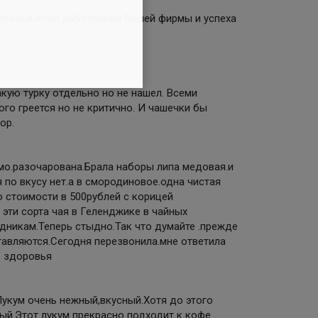
ровья всем работникам Вашей фирмы и успеха
кую турку отдельно но не нашел. Всеми
го греется но не критично. И чашечки бы
ор.
мо.разочарована.Брала наборы липа медовая.и
по вкусу нет.а в смородиновое.одна чистая
о стоимости в 500рублей с корицей
 эти сорта чая в Геленджике в чайных
дникам.Теперь стыдно.Так что думайте .прежде
тавляются.Сегодня перезвонила.мне ответила
о здоровья
Лукум очень нежный,вкусный.Хотя до этого
й.Этот лукум прекрасно подходит к кофе