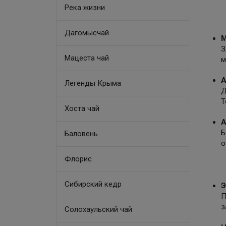
Река жизни
Дагомысчай
М
З
Мацеста чай
м
А
Легенды Крыма
Д
Т
Хоста чай
А
Б
Баловень
о
Флорис
Сибирский кедр
Э
П
з
Солохаульский чай