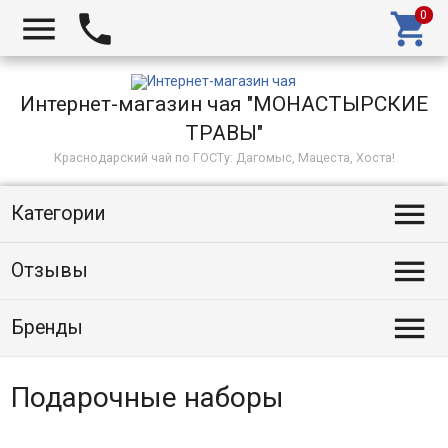



Интернет-магазин чая "МОНАСТЫРСКИЕ
ТРАВЫ"
Краснодарский чай по ГОСТу: Дагомыс, Мацеста, Хоста!

Категории

Отзывы

Бренды
Подарочные наборы