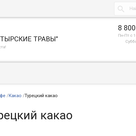

8 800
Пн-Пт с 1
СТЫРСКИЕ ТРАВЫ"
Суббо
та!
фе
/
Какао
/
Турецкий какао
рецкий какао