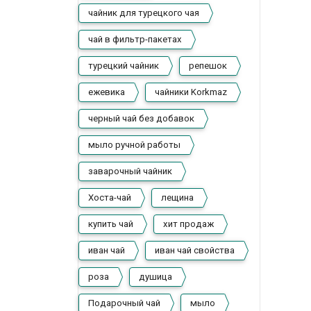
чайник для турецкого чая
чай в фильтр-пакетах
турецкий чайник
репешок
ежевика
чайники Korkmaz
черный чай без добавок
мыло ручной работы
заварочный чайник
Хоста-чай
лещина
купить чай
хит продаж
иван чай
иван чай свойства
роза
душица
Подарочный чай
мыло