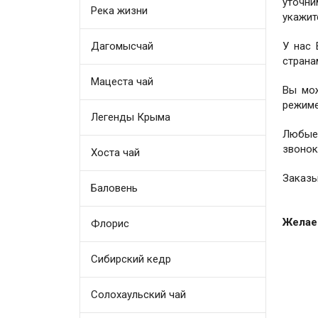
уточни
Река жизни
укажит
Дагомысчай
У нас
страна
Мацеста чай
Вы мо
режиме
Легенды Крыма
Любые
звонок
Хоста чай
Заказы
Баловень
Желаем
Флорис
Сибирский кедр
Солохаульский чай