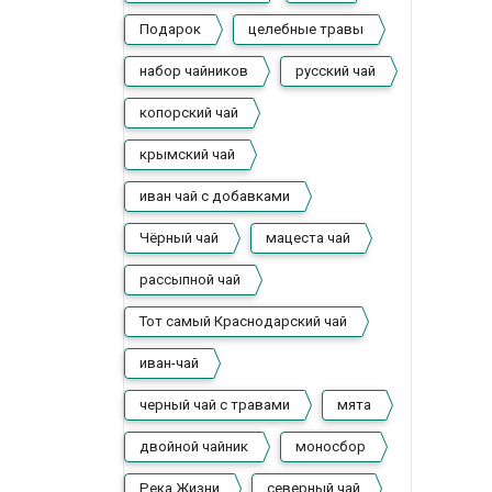
Подарок
целебные травы
набор чайников
русский чай
копорский чай
крымский чай
иван чай с добавками
Чёрный чай
мацеста чай
рассыпной чай
Тот самый Краснодарский чай
иван-чай
черный чай с травами
мята
двойной чайник
моносбор
Река Жизни
северный чай