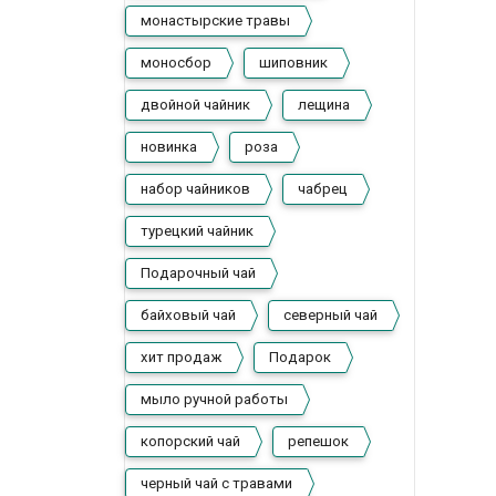
монастырские травы
моносбор
шиповник
двойной чайник
лещина
новинка
роза
набор чайников
чабрец
турецкий чайник
Подарочный чай
байховый чай
северный чай
хит продаж
Подарок
мыло ручной работы
копорский чай
репешок
черный чай с травами