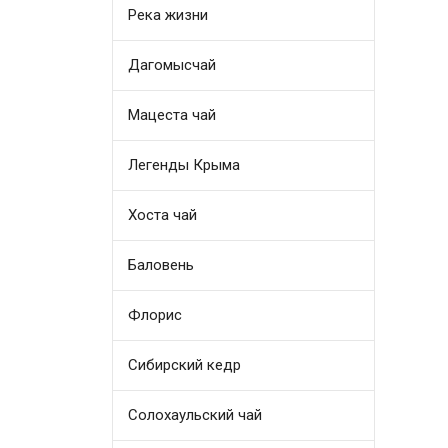
Река жизни
Дагомысчай
Мацеста чай
Легенды Крыма
Хоста чай
Баловень
Флорис
Сибирский кедр
Солохаульский чай