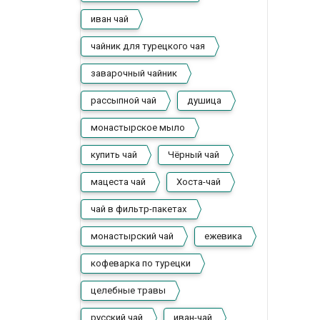
иван чай
чайник для турецкого чая
заварочный чайник
рассыпной чай
душица
монастырское мыло
купить чай
Чёрный чай
мацеста чай
Хоста-чай
чай в фильтр-пакетах
монастырский чай
ежевика
кофеварка по турецки
целебные травы
русский чай
иван-чай