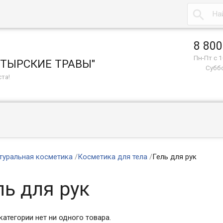

8 800
Пн-Пт с 1
СТЫРСКИЕ ТРАВЫ"
Суббо
та!
туральная косметика
/
Косметика для тела
/
Гель для рук
ль для рук
категории нет ни одного товара.