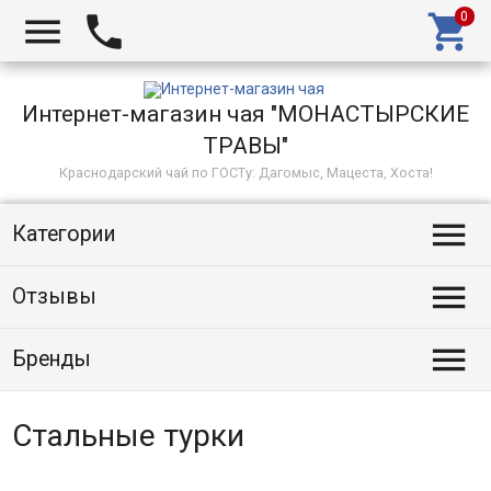



Интернет-магазин чая "МОНАСТЫРСКИЕ
ТРАВЫ"
Краснодарский чай по ГОСТу: Дагомыс, Мацеста, Хоста!

Категории

Отзывы

Бренды
Стальные турки