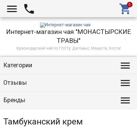



Интернет-магазин чая "МОНАСТЫРСКИЕ
ТРАВЫ"
Краснодарский чай по ГОСТу: Дагомыс, Мацеста, Хоста!

Категории

Отзывы

Бренды
Тамбуканский крем