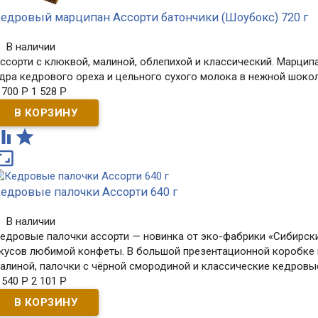
едровый марципан Ассорти батончики (Шоубокс) 720 г
В наличии
ссорти с клюквой, малиной, облепихой и классический. Марципа
дра кедрового ореха и цельного сухого молока в нежной шокол
 700
Р
1 528
Р



едровые палочки Ассорти 640 г
В наличии
едровые палочки ассорти — новинка от эко-фабрики «Сибирски
кусов любимой конфеты. В большой презентационной коробке м
алиной, палочки с чёрной смородиной и классические кедровы
 540
Р
2 101
Р