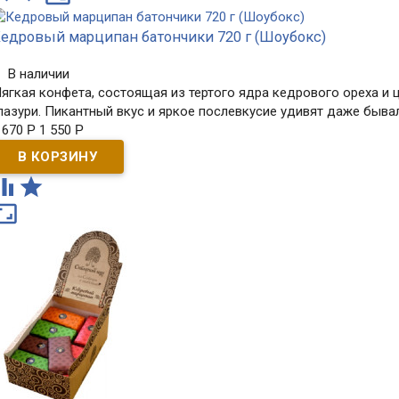
едровый марципан батончики 720 г (Шоубокс)
В наличии
ягкая конфета, состоящая из тертого ядра кедрового ореха и
лазури. Пикантный вкус и яркое послевкусие удивят даже быва
 670
Р
1 550
Р


