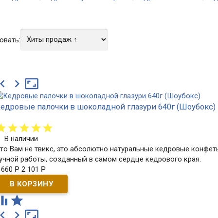
овать:



едровые палочки в шоколадной глазури 640г (Шоубокс)
В наличии
то Вам не твикс, это абсолютно натуральные кедровые конфе
учной работы, созданный в самом сердце кедрового края.​
 660
Р
2 101
Р




