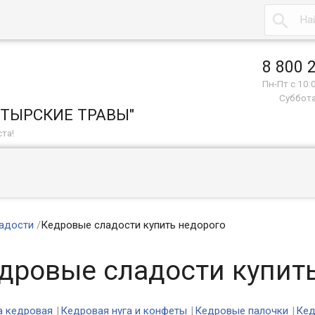

8 800 
Пн-Пт с 10:
Суббота
СТЫРСКИЕ ТРАВЫ"
та!
адости
/
Кедровые сладости купить недорого
дровые сладости купит
 кедровая
Кедровая нуга и конфеты
Кедровые палочки
Кед