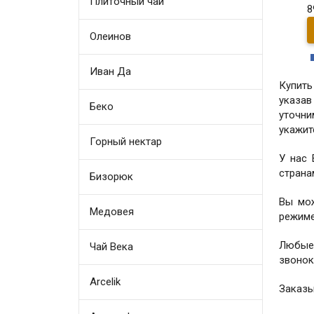
Плиточный чай
8
Олеинов
Иван Да
Купить
указав
Беко
уточни
укажит
Горный нектар
У нас
страна
Бизорюк
Вы мо
Медовея
режиме
Любые
Чай Века
звонок
Arcelik
Заказы