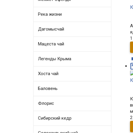
К
Река жизни
А
Дагомысчай
я
1
Мацеста чай
Легенды Крыма
Хоста чай
К
Баловень
К
Флорис
в
м
2
Сибирский кедр