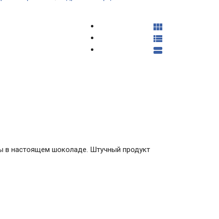



ты в настоящем шоколаде. Штучный продукт