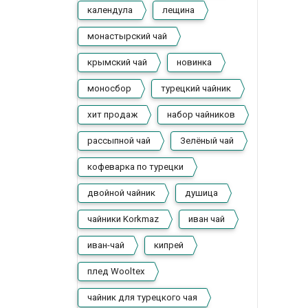
календула
лещина
монастырский чай
крымский чай
новинка
моносбор
турецкий чайник
хит продаж
набор чайников
рассыпной чай
Зелёный чай
кофеварка по турецки
двойной чайник
душица
чайники Korkmaz
иван чай
иван-чай
кипрей
плед Wooltex
чайник для турецкого чая