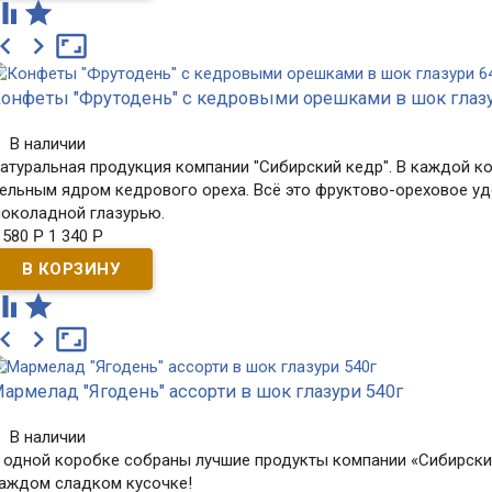





онфеты "Фрутодень" с кедровыми орешками в шок глазу
В наличии
атуральная продукция компании "Сибирский кедр". В каждой кон
ельным ядром кедрового ореха. Всё это фруктово-ореховое у
околадной глазурью.
 580
Р
1 340
Р





армелад "Ягодень" ассорти в шок глазури 540г
В наличии
 одной коробке собраны лучшие продукты компании «Сибирски
аждом сладком кусочке!