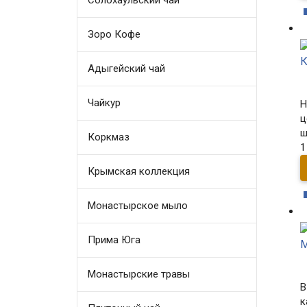
Солохаульский чай
Зоро Кофе
К
Адыгейский чай
Чайкур
Н
ц
ш
Коркмаз
1
Крымская коллекция
Монастырское мыло
Прима Юга
М
Монастырские травы
В
к