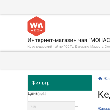
Интернет-магазин чая "МОНА
Краснодарский чай по ГОСТу: Дагомыс, Мацеста, Хос

/
Сл
Фильтр
Ке
Цена
(руб.)
—
Живица