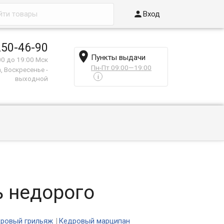

Вход
250-46-90

Пункты выдачи
00 до 19:00 Мск
Пн-Пт 09:00—19:00
, Воскресенье -
i
выходной
ь недорого
ровый грильяж
Кедровый марципан