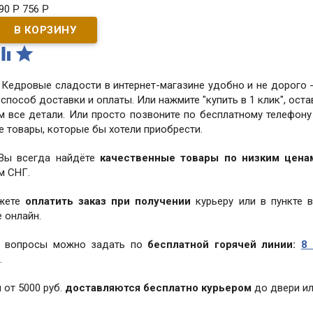
90
Р
756
Р


 Кедровые сладости в интернет-магазине удобно и не дорого -
 способ доставки и оплаты. Или нажмите "купить в 1 клик", ост
м все детали. Или просто позвоните по бесплатному телефон
е товары, которые бы хотели приобрести.
 Вы всегда найдёте
качественные товары по низким цена
м СНГ.
жете
оплатить заказ при получении
курьеру или в пункте 
 онлайн.
 вопросы можно задать по
бесплатной горячей линии:
8 
.
 от 5000 руб.
доставляются бесплатно курьером
до двери ил