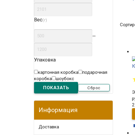
Вес
(г)
Сортир
—
Упаковка
К
картонная коробка
подарочная
коробка
шоубокс
Сброс
Э
р
2
Информация
Доставка