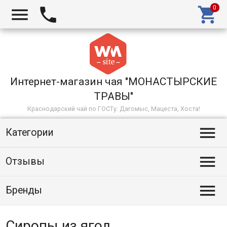



Интернет-магазин чая "МОНАСТЫРСКИЕ
ТРАВЫ"
Краснодарский чай по ГОСТу: Дагомыс, Мацеста, Хоста!

Категории

Отзывы

Бренды
Сиропы из ягод