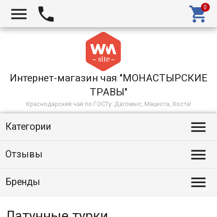



Интернет-магазин чая "МОНАСТЫРСКИЕ
ТРАВЫ"
Краснодарский чай по ГОСТу: Дагомыс, Мацеста, Хоста!

Категории

Отзывы

Бренды
Латунные турки