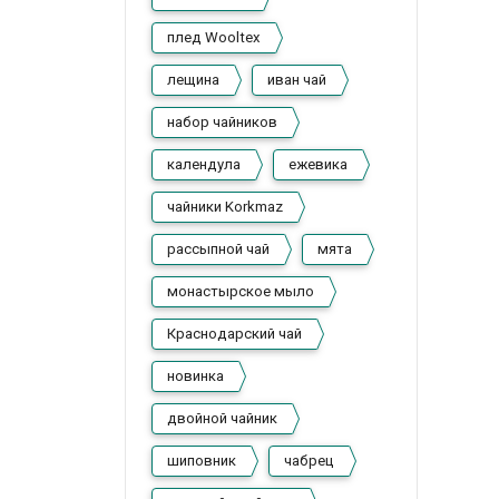
плед Wooltex
лещина
иван чай
набор чайников
календула
ежевика
чайники Korkmaz
рассыпной чай
мята
монастырское мыло
Краснодарский чай
новинка
двойной чайник
шиповник
чабрец