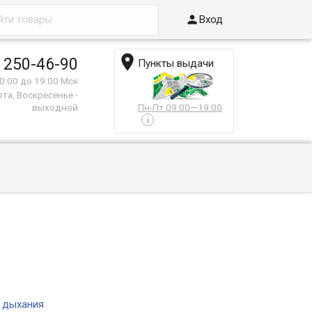

Вход

 250-46-90
Пункты выдачи
0:00 до 19:00 Мск
та, Воскресенье -
выходной
Пн-Пт 09:00—19:00
i
 дыхания