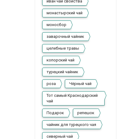
иван чай свойства
монастырский чай
моносбор
заварочный чайник
целебные травы
копорский чай
турецкий чайник
роза
Чёрный чай
Тот самый Краснодарский
чай
Подарок
репешок
чайник для турецкого чая
северный чай