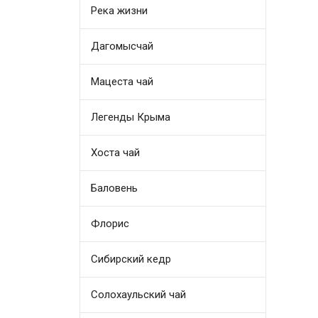
Река жизни
Дагомысчай
Мацеста чай
Легенды Крыма
Хоста чай
Баловень
Флорис
Сибирский кедр
Солохаульский чай