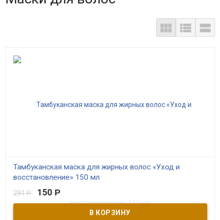



Тамбуканская маска для жирных волос «Уход и
восстановление» 150 мл
150
Р
291
Р
В наличии
Маска для волос с розовой глиной, кавказским медом и
экстрактом апельсина - отличное средство для здоровья и