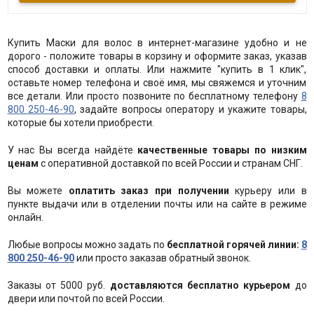
красоты Ваших волос. Входящие в ее состав активные
компоненты оказывают комплексное ухаживающее воздействие
на волосы и кожу головы: укрепляют волосяные луковицы и
помогают в короткие сроки справиться с выпадением волос,
снижают интенсивность деятельности сальных желёз, позволяя
Купить Маски для волос в интернет-магазине удобно и не
увеличить интервалы между мытьем головы, способствуют
быстрому избавлению от перхоти, высыпаний, себореи,
дорого - положите товары в корзину и оформите заказ, указав
эффективно очищают кожу головы, снимают раздражение и зуд,
способ доставки и оплаты. Или нажмите "купить в 1 клик",
стимулируют рост волос, снижают их ломкость и повышают
упругость.
оставьте номер телефона и своё имя, мы свяжемся и уточним
все детали. Или просто позвоните по бесплатному телефону
8
800 250-46-90
, задайте вопросы оператору и укажите товары,
которые бы хотели приобрести.
У нас Вы всегда найдёте
качественные товары по низким
ценам
с оперативной доставкой по всей России и странам СНГ.
Вы можете
оплатить заказ при получении
курьеру или в
пункте выдачи или в отделении почты или на сайте в режиме
онлайн.
Любые вопросы можно задать по
бесплатной горячей линии:
8
800 250-46-90
или просто заказав обратный звонок.
Заказы от 5000 руб.
доставляются бесплатно курьером
до
двери или почтой по всей России.