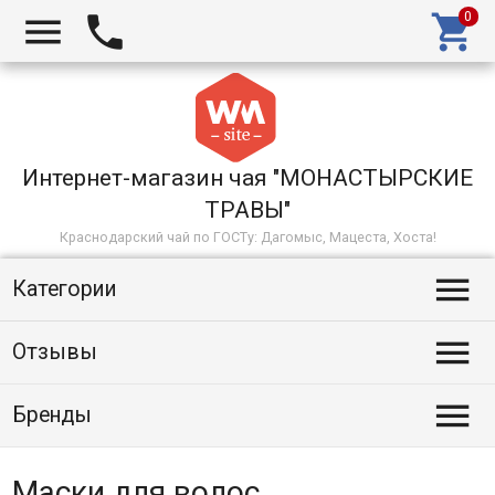



Интернет-магазин чая "МОНАСТЫРСКИЕ
ТРАВЫ"
Краснодарский чай по ГОСТу: Дагомыс, Мацеста, Хоста!

Категории

Отзывы

Бренды
Маски для волос