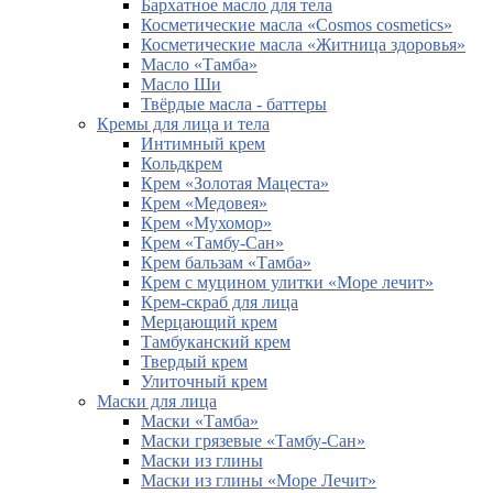
Бархатное масло для тела
Косметические масла «Cosmos cosmetics»
Косметические масла «Житница здоровья»
Масло «Тамба»
Масло Ши
Твёрдые масла - баттеры
Кремы для лица и тела
Интимный крем
Кольдкрем
Крем «Золотая Мацеста»
Крем «Медовея»
Крем «Мухомор»
Крем «Тамбу-Сан»
Крем бальзам «Тамба»
Крем с муцином улитки «Море лечит»
Крем-скраб для лица
Мерцающий крем
Тамбуканский крем
Твердый крем
Улиточный крем
Маски для лица
Маски «Тамба»
Маски грязевые «Тамбу-Сан»
Маски из глины
Маски из глины «Море Лечит»