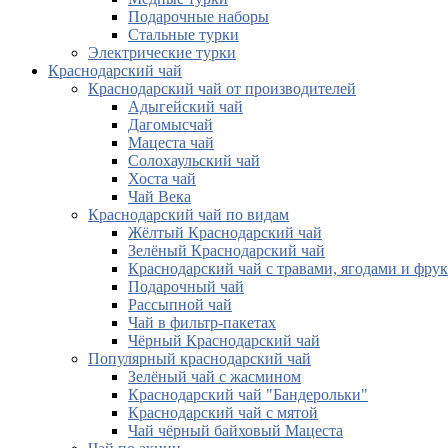
Подарочные наборы
Стальные турки
Электрические турки
Краснодарский чай
Краснодарский чай от производителей
Адыгейский чай
Дагомысчай
Мацеста чай
Солохаульский чай
Хоста чай
Чай Века
Краснодарский чай по видам
Жёлтый Краснодарский чай
Зелёный Краснодарский чай
Краснодарский чай с травами, ягодами и фру
Подарочный чай
Рассыпной чай
Чай в фильтр-пакетах
Чёрный Краснодарский чай
Популярный краснодарский чай
Зелёный чай с жасмином
Краснодарский чай "Бандерольки"
Краснодарский чай с мятой
Чай чёрный байховый Мацеста