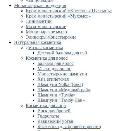
Чай по акции
Монастырская продукция
Крем монастырский «Крестовая Пустынь»
Крем монастырский «Мухомор»
Линиментин
Мази монастырские
Монастырское мыло
Эликсиры монастырские
Натуральная косметика
Детская косметика
Детский бальзам для губ
Косметика для волос
Бальзам для волос
Маски для волос
Монастырские шампуни
Хна египетская
Шампуни Yolka (Елка)
Шампуни «Медовый рай»
Шампуни «Тамба»
Шампуни «Тамбу-Сан»
Косметика для лица
Воск для бровей
Гидролаты
Кавказский убтан
Косметика для бровей и ресниц