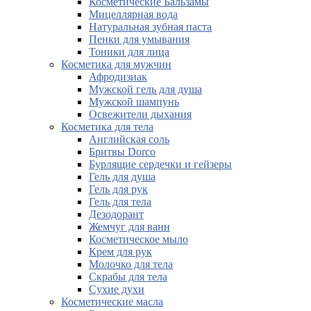
Косметические Бальзамы
Мицеллярная вода
Натуральная зубная паста
Пенки для умывания
Тоники для лица
Косметика для мужчин
Афродизиак
Мужской гель для душа
Мужской шампунь
Освежители дыхания
Косметика для тела
Английская соль
Бритвы Dorco
Бурлящие сердечки и гейзеры
Гель для душа
Гель для рук
Гель для тела
Дезодорант
Жемчуг для ванн
Косметическое мыло
Крем для рук
Молочко для тела
Скрабы для тела
Сухие духи
Косметические масла