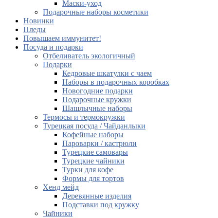
Маски-уход
Подарочные наборы косметики
Новинки
Пледы
Повышаем иммунитет!
Посуда и подарки
Отбеливатель экологичный
Подарки
Кедровые шкатулки с чаем
Наборы в подарочных коробках
Новогодние подарки
Подарочные кружки
Шашлычные наборы
Термосы и термокружки
Турецкая посуда / Чайданлыки
Кофейные наборы
Пароварки / кастрюли
Турецкие самовары
Турецкие чайники
Турки для кофе
Формы для тортов
Хенд мейд
Деревянные изделия
Подставки под кружку
Чайники