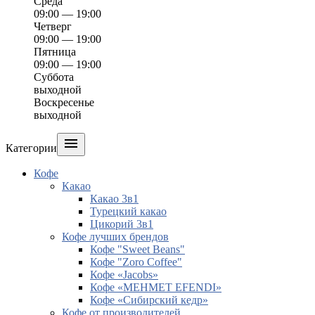
Среда
09:00 — 19:00
Четверг
09:00 — 19:00
Пятница
09:00 — 19:00
Суббота
выходной
Воскресенье
выходной

Категории
Кофе
Какао
Какао 3в1
Турецкий какао
Цикорий 3в1
Кофе лучших брендов
Кофе "Sweet Beans"
Кофе "Zoro Coffee"
Кофе «Jacobs»
Кофе «MEHMET EFENDI»
Кофе «Сибирский кедр»
Кофе от производителей