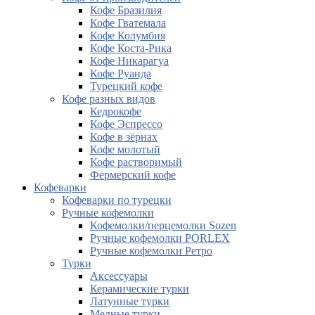
Кофе Бразилия
Кофе Гватемала
Кофе Колумбия
Кофе Коста-Рика
Кофе Никарагуа
Кофе Руанда
Турецкий кофе
Кофе разных видов
Кедрокофе
Кофе Эспрессо
Кофе в зёрнах
Кофе молотый
Кофе растворимый
Фермерский кофе
Кофеварки
Кофеварки по турецки
Ручные кофемолки
Кофемолки/перцемолки Sozen
Ручные кофемолки PORLEX
Ручные кофемолки Ретро
Турки
Аксессуары
Керамические турки
Латунные турки
Медные турки