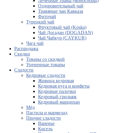
Лечебные травы (моносборы)
Оздоровительный чай
Травяные чаи Кавказа
Фиточай
Турецкий чай
Фруктовый чай (Koska)
Чай Догадан (DOGADAN)
Чай Чайкур (ÇAYKUR)
Чага чай
Распродажа
Скидки
Товары со скидкой
Уцененные товары
Сладости
Кедровые сладости
Живица кедровая
Кедровая нуга и конфеты
Кедровые палочки
Кедровый грильяж
Кедровый марципан
Мёд
Пастила и мармелад
Прочие сладости
Варенье
Кисель