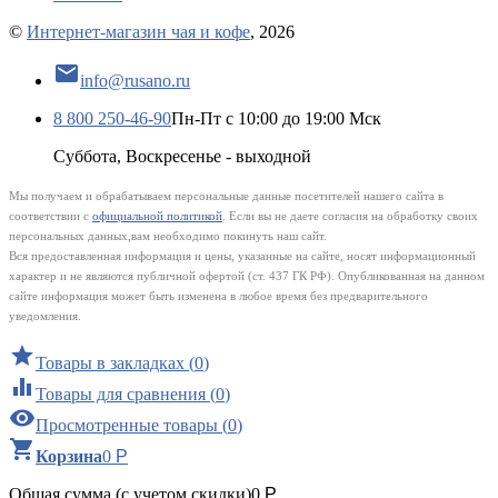
©
Интернет-магазин чая и кофе
, 2026

info@rusano.ru
8 800 250-46-90
Пн-Пт с 10:00 до 19:00 Мск
Суббота, Воскресенье - выходной
Мы получаем и обрабатываем персональные данные посетителей нашего сайта в
соответствии с
официальной политикой
. Если вы не даете согласия на обработку своих
персональных данных,вам необходимо покинуть наш сайт.
Вся предоставленная информация и цены, указанные на сайте, носят информационный
характер и не являются публичной офертой (ст. 437 ГК РФ). Опубликованная на данном
сайте информация может быть изменена в любое время без предварительного
уведомления.

Товары в закладках
(
0
)

Товары для сравнения
(
0
)

Просмотренные товары
(
0
)

Корзина
0
Р
Общая сумма (с учетом скидки)
0
Р