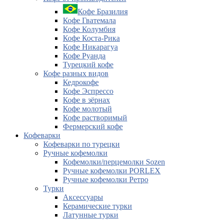
Кофе Бразилия
Кофе Гватемала
Кофе Колумбия
Кофе Коста-Рика
Кофе Никарагуа
Кофе Руанда
Турецкий кофе
Кофе разных видов
Кедрокофе
Кофе Эспрессо
Кофе в зёрнах
Кофе молотый
Кофе растворимый
Фермерский кофе
Кофеварки
Кофеварки по турецки
Ручные кофемолки
Кофемолки/перцемолки Sozen
Ручные кофемолки PORLEX
Ручные кофемолки Ретро
Турки
Аксессуары
Керамические турки
Латунные турки