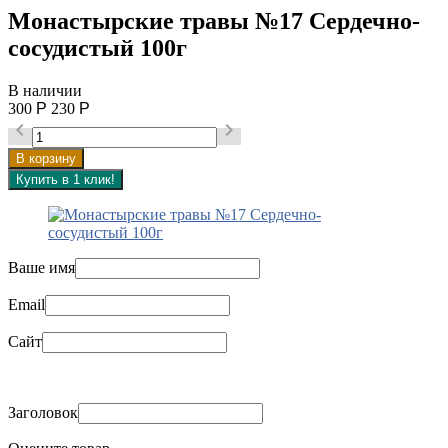
Монастырские травы №17 Сердечно-
сосудистый 100г
В наличии
300
Р
230
Р


Ваше имя
Email
Сайт
Заголовок