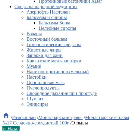
Протеиновые батончики XBar
Средства народной медицины
Азернефть Нафталан
Бальзамы и сиропы
Бальзамы Soma
Целебные сиропы
Взвары
Восточный бальзам
Гомеопатические средства
Животные жиры
Запарки для бани
Кавказские мази-растирки
Мумиё
Напиток противопохмельный
Настойки
Прополисная мазь
Пчелопродукты
Свободное дыхание при простуде
Шунгит
Эликсиры

/
Разный чай
/
Монастырские травы
/
Монастырские травы
№17 Сердечно-сосудистый 100г
/
Отзывы
⇐ Назад