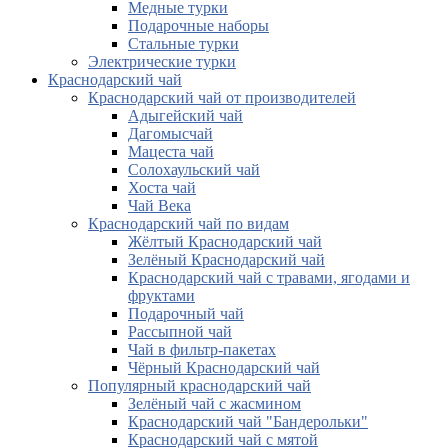
Медные турки
Подарочные наборы
Стальные турки
Электрические турки
Краснодарский чай
Краснодарский чай от производителей
Адыгейский чай
Дагомысчай
Мацеста чай
Солохаульский чай
Хоста чай
Чай Века
Краснодарский чай по видам
Жёлтый Краснодарский чай
Зелёный Краснодарский чай
Краснодарский чай с травами, ягодами и
фруктами
Подарочный чай
Рассыпной чай
Чай в фильтр-пакетах
Чёрный Краснодарский чай
Популярный краснодарский чай
Зелёный чай с жасмином
Краснодарский чай "Бандерольки"
Краснодарский чай с мятой