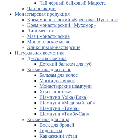
Чай чёрный байховый Мацеста
Чай по акции
Монастырская продукция
Крем монастырский «Крестовая Пустынь»
Крем монастырский «Мухомор»
Линиментин
Мази монастырские
Монастырское мыло
Эликсиры монастырские
Натуральная косметика
Детская косметика
Детский бальзам для губ
Косметика для волос
Бальзам для волос
Маски для волос
Монастырские шампуни
Хна египетская
Шампуни Yolka (Елка)
Шампуни «Медовый рай»
Шампуни «Тамба»
Шампуни «Тамбу-Сан»
Косметика для лица
Воск для бровей
Гидролаты
Кавказский убтан