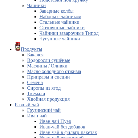
Чайники
Заварные колбы
Наборы с чайником
Стальные чайники
Стеклянные чайники
Чайники заварочные Типод
Чугунные чайники
Продукты
Бакалея
Водоросли сушёные
Маслины / Оливки
Масло холодного отжима
Приправы и специи
Семена
Сиропы из ягод
Ткемали
Хвойная продукция
Разный чай
Грузинский чай
Иван чай
Иван чай Пуэр
Иван-чай без добавок
Иван-чай в фильтр-пакетах
Иван-чай рассыпной