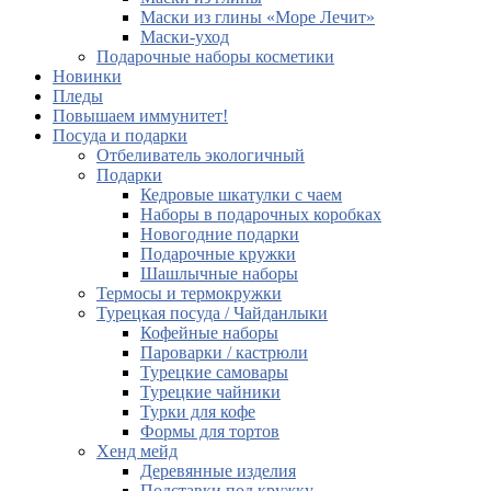
Маски из глины «Море Лечит»
Маски-уход
Подарочные наборы косметики
Новинки
Пледы
Повышаем иммунитет!
Посуда и подарки
Отбеливатель экологичный
Подарки
Кедровые шкатулки с чаем
Наборы в подарочных коробках
Новогодние подарки
Подарочные кружки
Шашлычные наборы
Термосы и термокружки
Турецкая посуда / Чайданлыки
Кофейные наборы
Пароварки / кастрюли
Турецкие самовары
Турецкие чайники
Турки для кофе
Формы для тортов
Хенд мейд
Деревянные изделия
Подставки под кружку