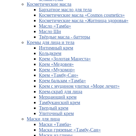
Косметические масла
Бархатное масло для тела
Косметические масла «Cosmos cosmetics»
Косметические масла «Житница здоровья»
Масло «Тамба»
Масло Ши
Твёрдые масла - баттеры
Кремы для лица и тела
Интимный крем
Кольдкрем
Крем «Золотая Мацеста»
Крем «Медовея»
Крем «Мухомор»
Крем «Тамбу-Сан»
Крем бальзам «Тамба»
Крем с муцином улитки «Море лечит»
Крем-скраб для лица
Мерцающий крем
Тамбуканский крем
Твердый крем
Улиточный крем
Маски для лица
Маски «Тамба»
Маски грязевые «Тамбу-Сан»
Маски из глины