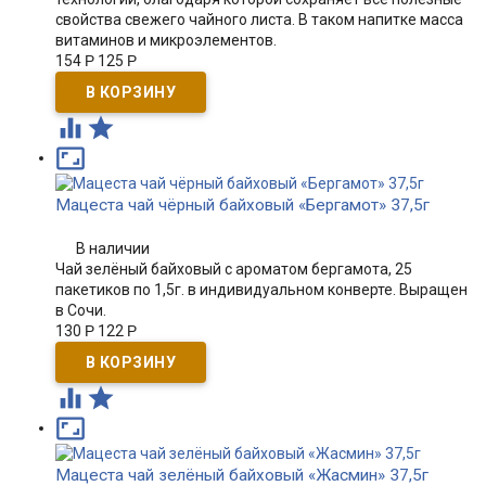
свойства свежего чайного листа. В таком напитке масса
витаминов и микроэлементов.
154
Р
125
Р



Мацеста чай чёрный байховый «Бергамот» 37,5г
В наличии
Чай зелёный байховый с ароматом бергамота, 25
пакетиков по 1,5г. в индивидуальном конверте​​​. Выращен
в Сочи.
130
Р
122
Р



Мацеста чай зелёный байховый «Жасмин» 37,5г