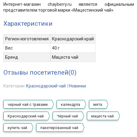
Интернет-магазин chayberry.ru является официальным
представителем торговой марки «Мацестинский чай».
Характеристики
Регион изготовления
Краснодарский край
Вес
40 г
Бренд
Мацеста чай
Отзывы посетителей(
0
)
Категории:
Краснодарский чай
Новинки
черный чай с травами
календула
мята
Краснодарский чай
Чёрный чай
мацеста чай
купить чай
пакетированный чай