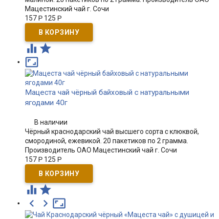
Мацестинский чай г. Сочи
157
Р
125
Р



Мацеста чай чёрный байховый с натуральными
ягодами 40г
В наличии
Чёрный краснодарский чай высшего сорта с клюквой,
смородиной, ежевикой. 20 пакетиков по 2 грамма.
Производитель ОАО Мацестинский чай г. Сочи
157
Р
125
Р




