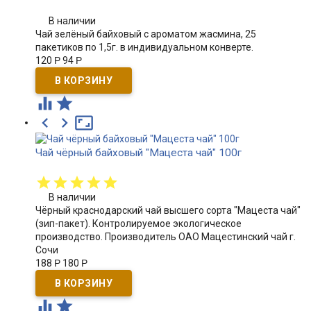
В наличии
Чай зелёный байховый с ароматом жасмина, 25
пакетиков по 1,5г. в индивидуальном конверте​​​.
120
Р
94
Р





Чай чёрный байховый "Мацеста чай" 100г
В наличии
Чёрный краснодарский чай высшего сорта "Мацеста чай"
(зип-пакет). Контролируемое экологическое
производство. Производитель ОАО Мацестинский чай г.
Сочи
188
Р
180
Р

