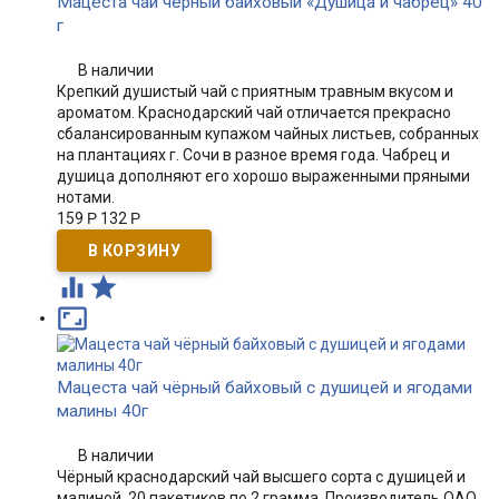
Мацеста чай чёрный байховый «Душица и чабрец» 40
г
В наличии
Крепкий душистый чай с приятным травным вкусом и
ароматом. Краснодарский чай отличается прекрасно
сбалансированным купажом чайных листьев, собранных
на плантациях г. Сочи в разное время года. Чабрец и
душица дополняют его хорошо выраженными пряными
нотами.
159
Р
132
Р



Мацеста чай чёрный байховый с душицей и ягодами
малины 40г
В наличии
Чёрный краснодарский чай высшего сорта с душицей и
малиной. 20 пакетиков по 2 грамма. Производитель ОАО