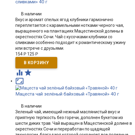
сливками» 40 г
В наличии
Вкус и аромат спелых ягод клубники гармонично
переплетается с карамельными нотками черного чая,
выращенного на плантациях Мацестинской долины в
окрестностях Сочи. Чай с кусочками клубники со
сливками особенно подходит к романтическому ужину
или встрече с друзьями.
154
Р
125
Р



Мацеста чай зелёный байховый «Травяной» 40 г
В наличии
Зеленый чай, имеющий нежный маслянистый вкус и
приятную терпкость без горечи, дополнен букетом из
шести диких трав. Чай выращен в Мацестинской долине в
окрестностях Сочи и переработан по щадящей
технологии, благодаря которой сохраняет все полезные