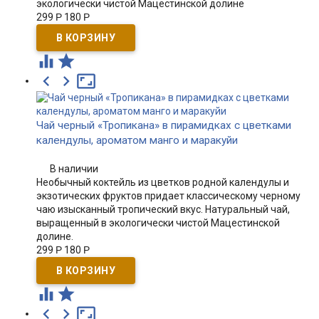
экологически чистой Мацестинской долине
299
Р
180
Р





Чай черный «Тропикана» в пирамидках с цветками
календулы, ароматом манго и маракуйи
В наличии
Необычный коктейль из цветков родной календулы и
экзотических фруктов придает классическому черному
чаю изысканный тропический вкус. Натуральный чай,
выращенный в экологически чистой Мацестинской
долине.
299
Р
180
Р




