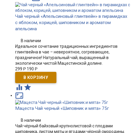
Чай черный «Апельсиновый глинтвейн» в пирамидках
с яблоком, корицей, шиповником и ароматом
апельсина
В наличии
Идеальное сочетание традиционных ингредиентов
глинтвейна в чае – невероятное, согревающее,
праздничное! Натуральный чай, выращенный в
экологически чистой Мацестинской долине.
299
Р
190
Р



Мацеста Чай черный «Шиповник и мята» 75г
В наличии
Чай чёрный байховый крупнолистовой с плодами
шиповника, листом мяты и ягодами чёрной смородины.