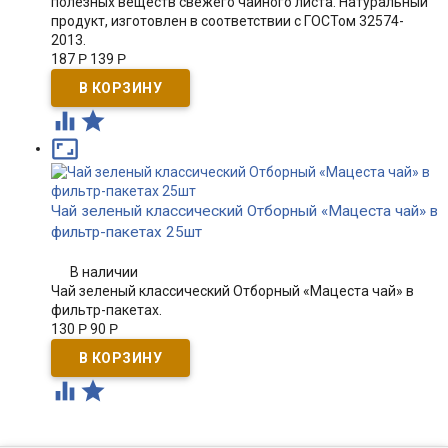
полезных веществ свежего чайного листа. Натуральный
продукт, изготовлен в соответствии с ГОСТом 32574-
2013.
187
Р
139
Р



Чай зеленый классический Отборный «Мацеста чай» в
фильтр-пакетах 25шт
В наличии
Чай зеленый классический Отборный «Мацеста чай» в
фильтр-пакетах.
130
Р
90
Р

