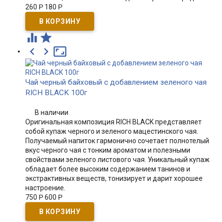
260
Р
180
Р





Чай черный байховый с добавлением зеленого чая
RICH BLACK 100г
В наличии
Оригинальная композиция RICH BLACK представляет
собой купаж черного и зеленого мацестинского чая.
Получаемый напиток гармонично сочетает полнотелый
вкус черного чая с тонким ароматом и полезными
свойствами зеленого листового чая. Уникальный купаж
обладает более высоким содержанием танинов и
экстрактивных веществ, тонизирует и дарит хорошее
настроение.
750
Р
600
Р