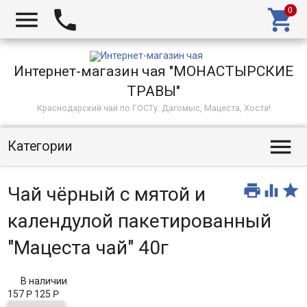



Интернет-магазин чая "МОНАСТЫРСКИЕ
ТРАВЫ"
Краснодарский чай по ГОСТу: Дагомыс, Мацеста, Хоста!

Категории



Чай чёрный с мятой и
календулой пакетированный
"Мацеста чай" 40г
В наличии
157
Р
125
Р