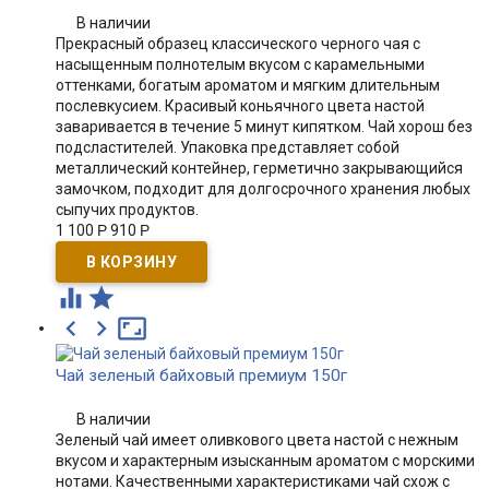
В наличии
Прекрасный образец классического черного чая с
насыщенным полнотелым вкусом с карамельными
оттенками, богатым ароматом и мягким длительным
послевкусием. Красивый коньячного цвета настой
заваривается в течение 5 минут кипятком. Чай хорош без
подсластителей. Упаковка представляет собой
металлический контейнер, герметично закрывающийся
замочком, подходит для долгосрочного хранения любых
сыпучих продуктов.
1 100
Р
910
Р





Чай зеленый байховый премиум 150г
В наличии
Зеленый чай имеет оливкового цвета настой с нежным
вкусом и характерным изысканным ароматом с морскими
нотами. Качественными характеристиками чай схож с