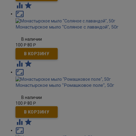



Монастырское мыло "Соляное с лавандой", 50г
В наличии
100
Р
80
Р



Монастырское мыло "Ромашковое поле", 50г
В наличии
100
Р
80
Р


