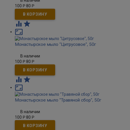
В наличии
100
Р
80
Р



Монастырское мыло "Цитрусовое", 50г
В наличии
100
Р
80
Р



Монастырское мыло "Травяной сбор", 50г
В наличии
100
Р
80
Р