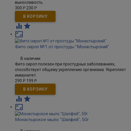
выносливость.
300
Р
230
Р



Фито сироп №1 от простуды "Монастырский"
В наличии
Фито сироп полезен при простудных заболеваниях,
способствует общему укреплению организма. Укрепляет
иммунитет.
290
Р
199
Р



Монастырское мыло "Шалфей", 50г