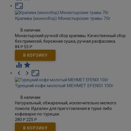

Крапива (моносбор) Монастырские травы 70г
В наличии
Монастырский ручной сбор крапивы. Качественный сбор
без примесей, бережная сушка, ручная расфасовка.
84
Р
55
Р





Турецкий кофе молотый MEHMET EFENDI 100г
В наличии
Натуральный, обжаренный, исключительно мелкого
помола. Идеален для приготовления в турке либо
кофеварке по-турецки.
280
Р
225
Р