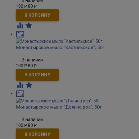
В наличии
100
Р
80
Р



Монастырское мыло "Кастильское", 50г
В наличии
100
Р
80
Р



Монастырское мыло "Долина роз", 50г
В наличии
100
Р
80
Р