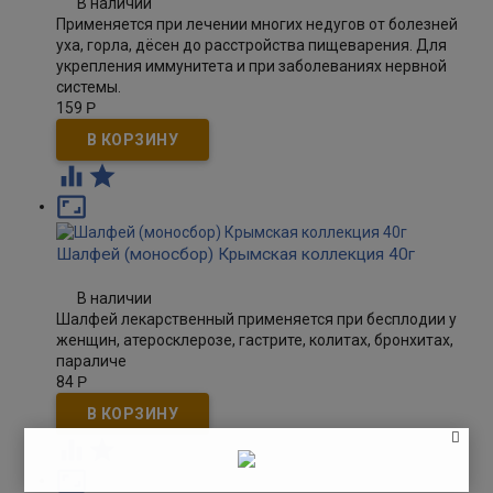
В наличии
Применяется при лечении многих недугов от болезней
уха, горла, дёсен до расстройства пищеварения. Для
укрепления иммунитета и при заболеваниях нервной
системы.
159
Р



Шалфей (моносбор) Крымская коллекция 40г
В наличии
Шалфей лекарственный применяется при бесплодии у
женщин, атеросклерозе, гастрите, колитах, бронхитах,
параличе
84
Р


