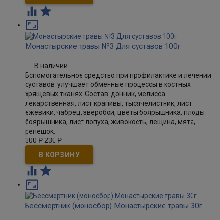



Монастырские травы №3 Для суставов 100г
В наличии
Вспомогательное средство при профилактике и лечении
суставов, улучшает обменные процессы в костных
хрящевых тканях. Состав: донник, мелисса
лекарственная, лист крапивы, тысячелистник, лист
ежевики, чабрец, зверобой, цветы боярышника, плоды
боярышника, лист лопуха, живокость, лещина, мята,
репешок.
300
Р
230
Р



Бессмертник (моносбор) Монастырские травы 30г