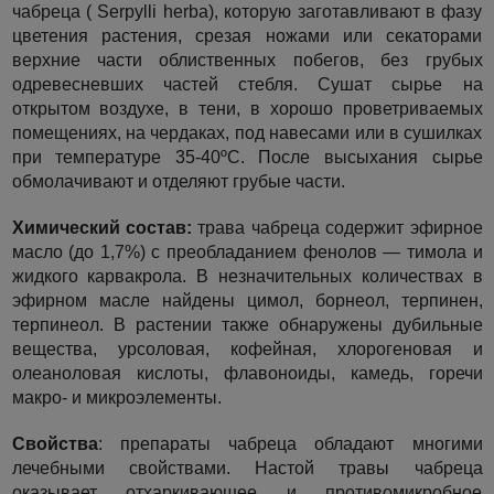
чабреца ( Serpylli herba), которую заготавливают в фазу
цветения растения, срезая ножами или секаторами
верхние части облиственных побегов, без грубых
одревесневших частей стебля. Сушат сырье на
открытом воздухе, в тени, в хорошо проветриваемых
помещениях, на чердаках, под навесами или в сушилках
при температуре 35-40ºС. После высыхания сырье
обмолачивают и отделяют грубые части.
Химический состав:
трава чабреца содержит эфирное
масло (до 1,7%) с преобладанием фенолов — тимола и
жидкого карвакрола. В незначительных количествах в
эфирном масле найдены цимол, борнеол, терпинен,
терпинеол. В растении также обнаружены дубильные
вещества, урсоловая, кофейная, хлорогеновая и
олеаноловая кислоты, флавоноиды, камедь, горечи
макро- и микроэлементы.
Свойства
: препараты чабреца обладают многими
лечебными свойствами. Настой травы чабреца
оказывает отхаркивающее и противомикробное