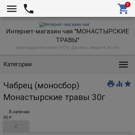



Интернет-магазин чая "МОНАСТЫРСКИЕ
ТРАВЫ"
Краснодарский чай по ГОСТу: Дагомыс, Мацеста, Хоста!

Категории



Чабрец (моносбор)
Монастырские травы 30г
В наличии
90
Р
