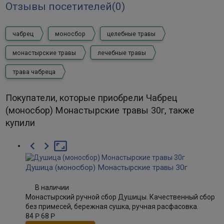
Отзывы посетителей(
0
)
чабрец
моносбор
целебные травы
монастырские травы
лечебные травы
трава чабреца
Покупатели, которые приобрели Чабрец
(моносбор) Монастырские травы 30г, также
купили



Душица (моносбор) Монастырские травы 30г
В наличии
Монастырский ручной сбор Душицы. Качественный сбор
без примесей, бережная сушка, ручная расфасовка.
84
Р
68
Р