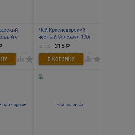
дарский
Чай Краснодарский
ховый с
чёрный Солохаул 100г
вой 75г
(печная сушка)
Р
315
Р
365
Р
В наличии




ного чая с
Солохаульский чёрный
на благодаря
крупнолистовой чай.
у медовому
Бережная сушка в
езным
остывающей русской печи.
. Такой чай
м в холодное
тому что
ивостоять
етки липы
лительным и
м эффектом.
ый чай. Товар
н.