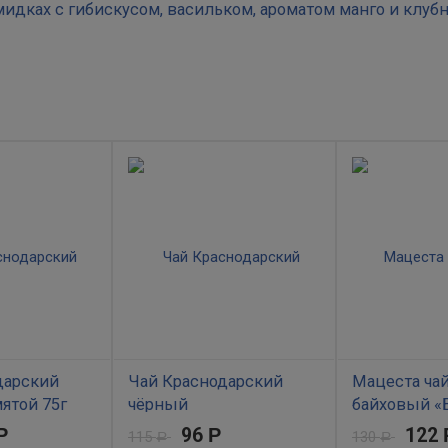
мидках с гибискусом, васильком, ароматом манго и клуб
 манго изменит привычный вкус зеленого чая в самую яркую сторону. 
дарский
Чай Краснодарский
Мацеста ча
ятой 75г
чёрный
байховый «
крупнолистовой
37,5г
Р
96
Р
122
115
130
Р
Р