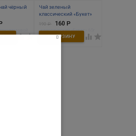
 чай чёрный
Чай зеленый
классический «Букет»
овой 150г
65г
Р
160
Р
190
Р
В наличии




ный чай -
Зеленый Краснодарский чай
насыщенный
переработанный по щадящей
омый с детства
технологии с применением
пропаривания, имеет тонкий
изысканный вкус и нежный
сливочный аромат с
морскими нотами. Чай
обладает тонизирующим
эффектом, содержит
большое количество
витаминов группы В, С, РР и
других, помогая
поддерживать красоту кожи
и волос. Сортность «Букет»
свидетельствует о высоком
качестве чая, которое
подтверждают
международные эксперты.