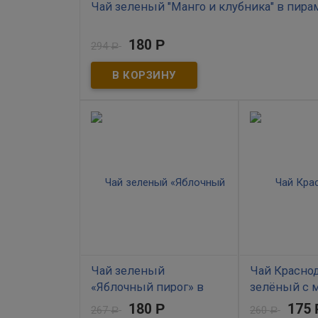
Чай зеленый "Манго и клубника" в пира
В наличии
180
Р
294
Р
Ягодно-цветочное ассорти с ноткой тропического
чистой Мацестинской долине.
Чай зеленый
Чай Красно
«Яблочный пирог» в
зелёный с м
пирамидках с
180
Р
175
267
260
Р
Р
В наличии