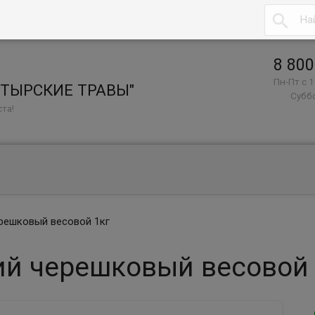

8 800
Пн-Пт с 1
СТЫРСКИЕ ТРАВЫ"
Суббо
та!
решковый весовой 1кг
ий черешковый весовой 