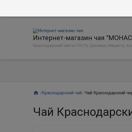
Интернет-магазин чая "МОНА
Краснодарский чай по ГОСТу: Дагомыс, Мацеста, Хос

/
Краснодарский чай
/
Чай Краснодарский че
Чай Краснодарск