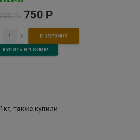
В наличии
750
Р
 200
Р


1кг, также купили