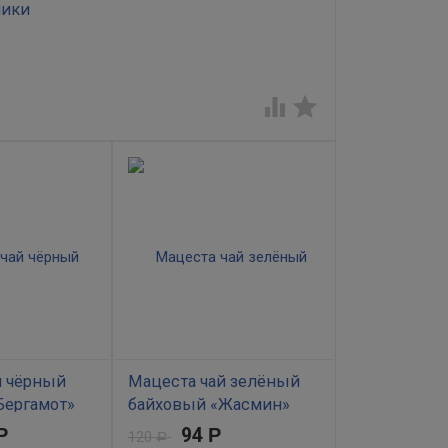
ники
Натуральный чай, выращенный в экологически


й чёрный
Мацеста чай зелёный
Бергамот»
байховый «Жасмин»
37,5г
Р
94
Р
120
Р