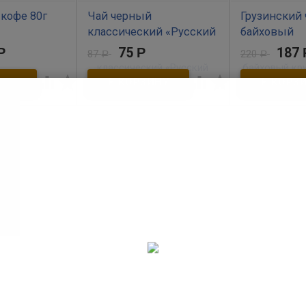
кофе 80г
Чай черный
Грузинский
классический «Русский
байховый
обычай» 75г
крупнолист
Р
75
Р
187
87
220
Р
Р
римый вкус и
й аромат легко
В наличии
В наличии




чному кофе с
й. Главное
Крепкий, ароматный листовой
Грузинский чёр
ции должны
чай, приготовленный по
легендарный 
а не
традиционной технологии,
напиток и знак
фейный
придаст сил, поможет
чайный букет.
вка по вкусу.
ощутить ценность живого
общения и радость
гостеприимства в лучших
русских традициях. Высший
сорт.​