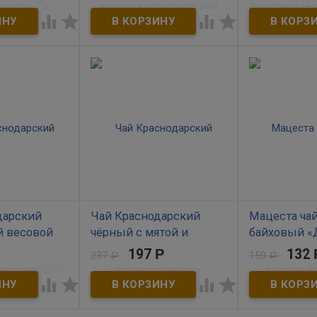
«Казачок» New 75г
В наличии




тный зеленый
большим
В наличии
Чай зелёный б
полезных
ароматом берг
аминов.
Чёрный краснодарский чай в
пакетиков по 1,
о уникальной
стилизованном пакете
индивидуальном 
ологии
"Кубанские казаки".
Выращен в Соч
 которая
Производитель ОАО
ранить все
Мацестинский чай г. Сочи
ы и
 свежего
 Напиток
 нормализует
давление.
кус и приятный
 аромат. 100%
родукт.
дарский
Чай Краснодарский
Мацеста ча
 весовой
чёрный с мятой и
байховый «
календулой 100г
чабрец» 40 г
197
Р
132
237
159
Р
Р
В наличии
В наличии




Калмыцкий)
Чёрный краснодарский чай
Крепкий душис
ыращен в
высшего сорта с мятой и
приятным трав