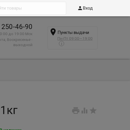

Вход
 250-46-90

Пункты выдачи
0:00 до 19:00 Мск
Пн-Пт 09:00—19:00
та, Воскресенье -
i
выходной
1кг


