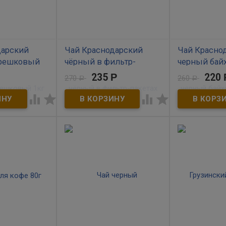
дарский
Чай Краснодарский
Чай Красно
ерешковый
чёрный в фильтр-
черный бай
пакетах 100шт
липой медо
235
Р
220
270
260
Р
Р
В наличии
В наличии




айховый для
Чёрный краснодарский чай
Композиция чер
о» заваривания
высшего сорта в пакетиках.
липой популяр
диционный
100 штук по 1,5 грамм.
благоухающем
лавленный в
Производитель ОАО
аромату и пол
ды насыщенным
Мацестинский чай г. Сочи
свойствам липы
тью чая и
особенно люби
ричневым
время года, по
аваренный
помогает прот
лит неспешно
простудам. Цв
го вкусовыми
обладают
ма или на
противовоспа
успокаивающи
100% натуральн
сертифицирова