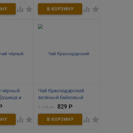
В наличии




айховый с
Чай зелёный байховый с
амота, 25
ароматом жасмина, 25
5г. в
пакетиков по 1,5г. в
конверте​​​.
индивидуальном конверте​​​.
и.
й чёрный
Чай Краснодарский
Душица и
зелёный байховый
(пакет золото) 2+1
Р
829
Р
1 116
Р
В наличии




тый чай с
Акция! Три пакета по цене
ным вкусом и
двух! Зелёный краснодарский