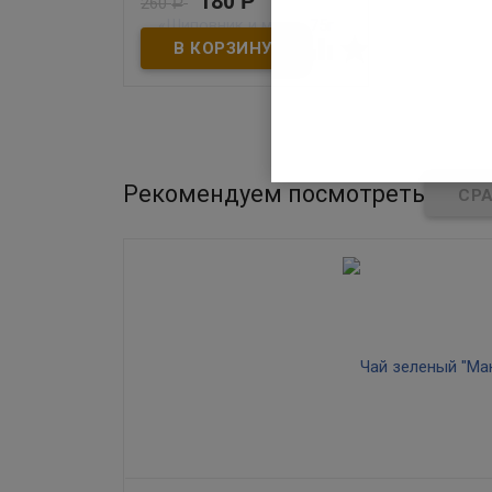
180
Р
260
Р
В наличии


Чай чёрный байховый
крупнолистовой с плодами
шиповника, листом мяты и
ягодами чёрной смородины.
Рекомендуем посмотреть