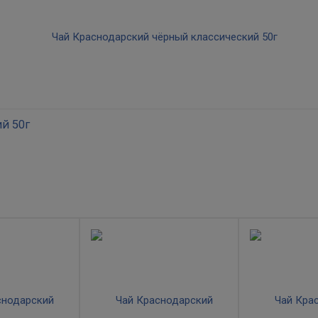
й 50г
а (бандеролька). Производитель ОАО Мацестинский чай г. Сочи