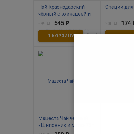
Чай Краснодарский
Специи для 
чёрный с эхинацеей и
В наличии
липой (Три упаковки по
545
Р
174
699
200
Р
Р
75г)
Новый неповто
восхитительны


придать привы
В наличии
помощью специ
правило – спе
подчеркивать, 
Акция! Три упаковки по цене
перебивать ко
двух! Чёрный краснодарский
аромат. Дозиро
чай высшего сорта с
эхинацеей и липой.
Производитель ОАО
Мацестинский чай г. Сочи
Мацеста Чай черный
«Шиповник и мята» 75г