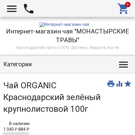



Интернет-магазин чая "МОНАСТЫРСКИЕ
ТРАВЫ"
Краснодарский чай по ГОСТу: Дагомыс, Мацеста, Хоста!

Категории



Чай ORGANIC
Краснодарский зелёный
крупнолистовой 100г
В наличии
1 040
Р
884
Р