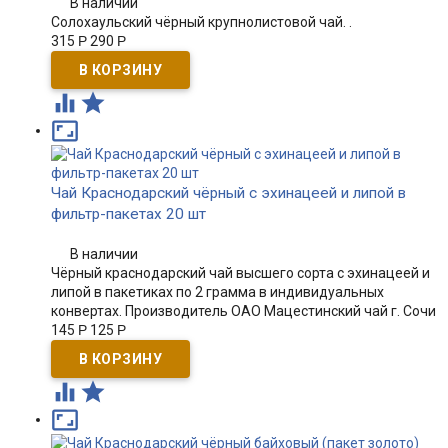
В наличии
Солохаульский чёрный крупнолистовой чай. .
315
Р
290
Р



Чай Краснодарский чёрный с эхинацеей и липой в
фильтр-пакетах 20 шт
В наличии
Чёрный краснодарский чай высшего сорта с эхинацеей и
липой в пакетиках по 2 грамма в индивидуальных
конвертах. Производитель ОАО Мацестинский чай г. Сочи
145
Р
125
Р


