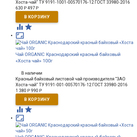
Хоста-чай" ТУ 9191-1001-00570176-12 ГОСТ 33980-2016
630
Р
497
Р



Чай ORGANIC Краснодарский красный байховый
«Хоста чай» 100г
В наличии
Красный байховый листовой чай производителя "ЗАО
Хоста-чай" ТУ 9191-001-00570176-12 ГОСТ 33980-2016
1 380
Р
990
Р


