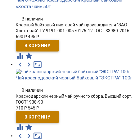
Чай ORGANIC Краснодарский красный байховый
«Хоста чай» 50г
В наличии
Красный байховый листовой чай производителя "ЗАО
Хоста-чай" ТУ 9191-001-00570176-12 ГОСТ 33980-2016
690
Р
495
Р





Чай краснодарский чёрный байховый "ЭКСТРА" 100г
В наличии
Краснодарский чёрный чай ручного сбора. Высший сорт.
ГОСТ1938-90
710
Р
545
Р




