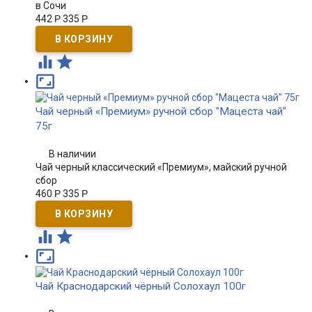
в Сочи
442
Р
335
Р



Чай черный «Премиум» ручной сбор "Мацеста чай"
75г
В наличии
Чай черный классический «Премиум», майский ручной
сбор
460
Р
335
Р



Чай Краснодарский чёрный Солохаул 100г