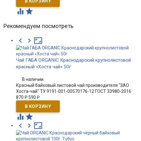


Рекомендуем посмотреть



Чай ГАБА ORGANIC Краснодарский крупнолистовой
красный «Хоста чай» 50г
В наличии
Красный байховый листовой чай производителя "ЗАО
Хоста-чай" ТУ 9191-001-00570176-12 ГОСТ 33980-2016
870
Р
590
Р




