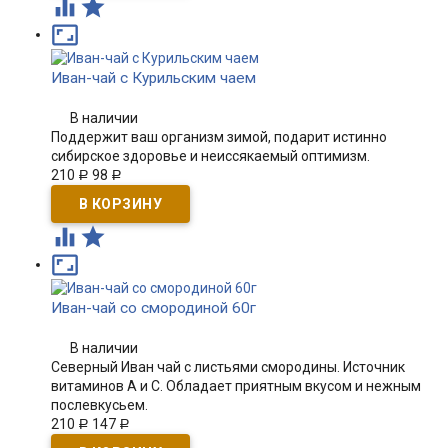



Иван-чай с Курильским чаем
В наличии
Поддержит ваш организм зимой, подарит истинно
сибирское здоровье и неиссякаемый оптимизм.
210
98
Р
Р



Иван-чай со смородиной 60г
В наличии
Северный Иван чай с листьями смородины. Источник
витаминов А и С. Обладает приятным вкусом и нежным
послевкусьем.
210
147
Р
Р