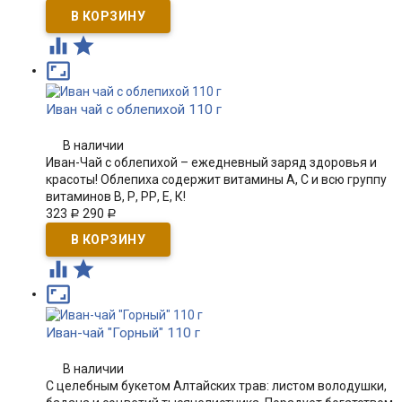



Иван чай с облепихой 110 г
В наличии
Иван-Чай с облепихой – ежедневный заряд здоровья и
красоты! Облепиха содержит витамины А, С и всю группу
витаминов В, Р, РР, Е, К!
323
290
Р
Р



Иван-чай "Горный" 110 г
В наличии
С целебным букетом Алтайских трав: листом володушки,