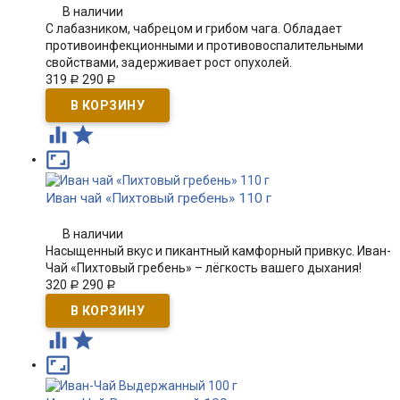
В наличии
С лабазником, чабрецом и грибом чага. Обладает
противоинфекционными и противовоспалительными
свойствами, задерживает рост опухолей.
319
290
Р
Р



Иван чай «Пихтовый гребень» 110 г
В наличии
Насыщенный вкус и пикантный камфорный привкус. Иван-
Чай «Пихтовый гребень» – лёгкость вашего дыхания!
320
290
Р
Р


