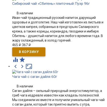
Сибирский чай «Сбитень» плиточный Пуэр 96г
В наличии
Иван-чай традиционный русский напиток дарующий
здоровье и долголетие. Наш чай изготовлен из листьев и
цветков кипрея, собранных в предгорьях Салаирского
кряжа, а также корицы, кориандра, гвоздики и имбиря.
Сбитень - душистый напиток для любого времени года. В
жару охлажденный, в холод горячий.
465
367
Р
Р





Чага чай с саган дайля 60г
В наличии
Саган-дайля – сильный природный энергостимулятор, а
гриб чага издревле известен как кладезь полезностей.
Мы соединили их вместе и получили уникальный чага-чай
с саган дали, который так приятно выпить с утра,