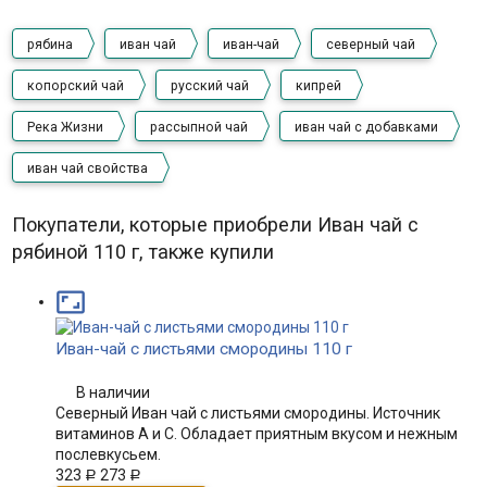
рябина
иван чай
иван-чай
северный чай
копорский чай
русский чай
кипрей
Река Жизни
рассыпной чай
иван чай с добавками
иван чай свойства
Покупатели, которые приобрели Иван чай с
рябиной 110 г, также купили

Иван-чай с листьями смородины 110 г
В наличии
Северный Иван чай с листьями смородины. Источник
витаминов А и С. Обладает приятным вкусом и нежным
послевкусьем.
323
273
Р
Р