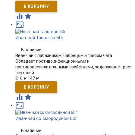



Иван-чай Таволган 60г
В наличии
Иван чай с лабазником, чабрецом и грибом чага.
Обладает противоинфекционными и
противовоспалительными свойствами, задерживает рост
опухолей.
210
147
Р
Р



Иван-чай со смородиной 60г
В наличии