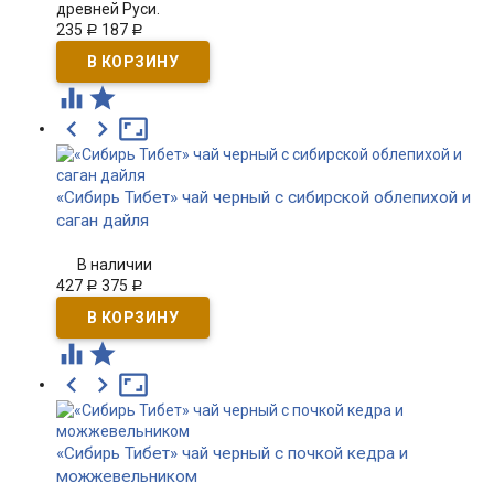
древней Руси.
235
187
Р
Р





«Сибирь Тибет» чай черный с сибирской облепихой и
саган дайля
В наличии
427
375
Р
Р





«Сибирь Тибет» чай черный с почкой кедра и
можжевельником