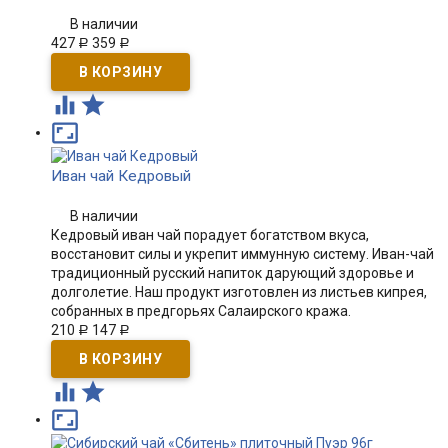
В наличии
427
359
Р
Р



Иван чай Кедровый
В наличии
Кедровый иван чай порадует богатством вкуса,
восстановит силы и укрепит иммунную систему. Иван-чай
традиционный русский напиток дарующий здоровье и
долголетие. Наш продукт изготовлен из листьев кипрея,
собранных в предгорьях Салаирского кража.
210
147
Р
Р


