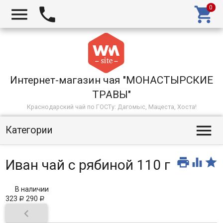



Интернет-магазин чая "МОНАСТЫРСКИЕ
ТРАВЫ"
Краснодарский чай по ГОСТу: Дагомыс, Мацеста, Хоста!

Категории



Иван чай с рябиной 110 г
В наличии
323
290
Р
Р
