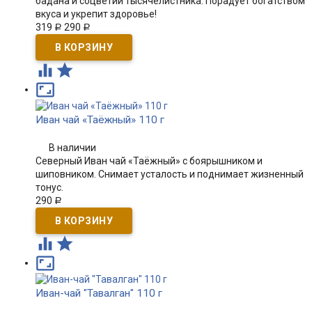
бадана и соцветий тысячелистника. Порадует богатством
вкуса и укрепит здоровье!
319
290
Р
Р



Иван чай «Таёжный» 110 г
В наличии
Северный Иван чай «Таёжный» с боярышником и
шиповником. Снимает усталость и поднимает жизненный
тонус.
290
Р



Иван-чай "Тавалган" 110 г