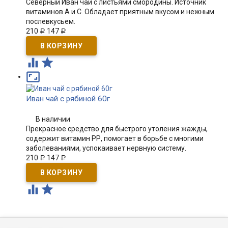
Северный Иван чай с листьями смородины. Источник
витаминов А и С. Обладает приятным вкусом и нежным
послевкусьем.
210
147
Р
Р



Иван чай с рябиной 60г
В наличии
Прекрасное средство для быстрого утоления жажды,
содержит витамин РР, помогает в борьбе с многими
заболеваниями, успокаивает нервную систему.
210
147
Р
Р

