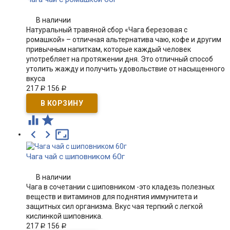
В наличии
Натуральный травяной сбор «Чага березовая с
ромашкой» – отличная альтернатива чаю, кофе и другим
привычным напиткам, которые каждый человек
употребляет на протяжении дня. Это отличный способ
утолить жажду и получить удовольствие от насыщенного
вкуса
217
156
Р
Р





Чага чай с шиповником 60г
В наличии
Чага в сочетании с шиповником -это кладезь полезных
веществ и витаминов для поднятия иммунитета и
защитных сил организма. Вкус чая терпкий с легкой
кислинкой шиповника.
217
156
Р
Р