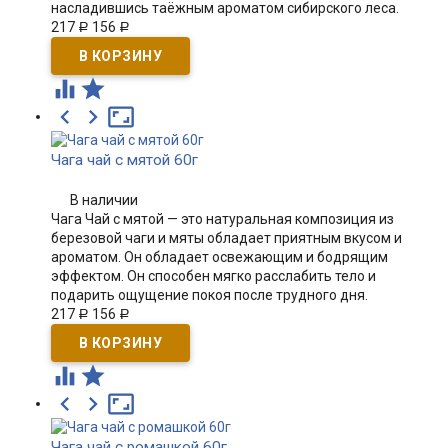
насладившись таёжным ароматом сибирского леса.
217
156
Р
Р





Чага чай с мятой 60г
В наличии
Чага Чай с мятой — это натуральная композиция из
березовой чаги и мяты обладает приятным вкусом и
ароматом. Он обладает освежающим и бодрящим
эффектом. Он способен мягко расслабить тело и
подарить ощущение покоя после трудного дня.
217
156
Р
Р





Чага чай с ромашкой 60г