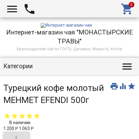



Интернет-магазин чая "МОНАСТЫРСКИЕ
ТРАВЫ"
Краснодарский чай по ГОСТу: Дагомыс, Мацеста, Хоста!

Категории



Турецкий кофе молотый
MEHMET EFENDI 500г
В наличии
1 200
Р
1 063
Р
