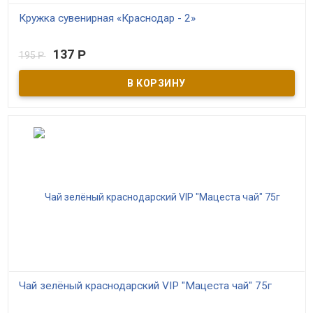
Кружка сувенирная «Краснодар - 2»
В наличии
137
Р
195
Р
Кружка для чая или кофе с изображением памятников г.
Краснодара.
Чай зелёный краснодарский VIP "Мацеста чай" 75г