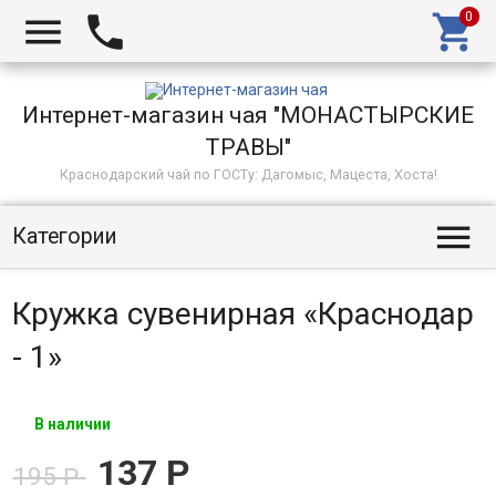



Интернет-магазин чая "МОНАСТЫРСКИЕ
ТРАВЫ"
Краснодарский чай по ГОСТу: Дагомыс, Мацеста, Хоста!

Категории
Кружка сувенирная «Краснодар
- 1»
В наличии
137
Р
195
Р