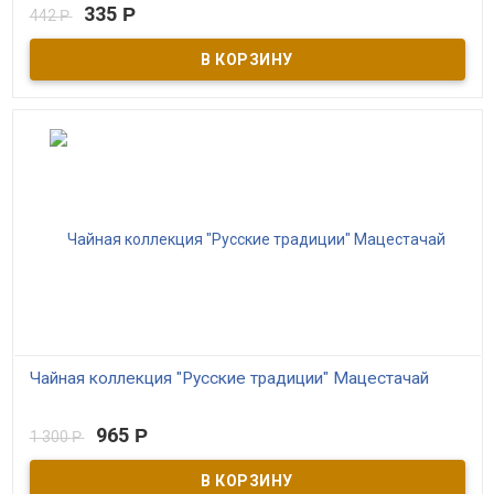
В наличии
335
Р
442
Р
Зелёный байховый краснодарский чай высшего сорта.
ГОСТовский. Гран при "Лучший продукт года". Контролируемое
экологическое производство. Выращен в Сочи
Чайная коллекция "Русские традиции" Мацестачай
В наличии
965
Р
1 300
Р
Подарочный набор гостовского Краснодарского чая высшего
сорта. 100% натуральный продукт, 6 видов черного и зелёного
чая классического и с травами. Производитель ОАО
"Мацестинский чай"