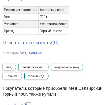
Регион изготовления
Алтайский край
Вес
700 г
Упаковка
стеклянная банка
Бренд
Горный нектар
Отзывы посетителей(
0
)
Категории:
Мёд
Новинки
мёд
салаирский мёд
натуральный мёд
новинка
горный мёд
Покупатели, которые приобрели Мёд Салаирский
Горный 480г, также купили


