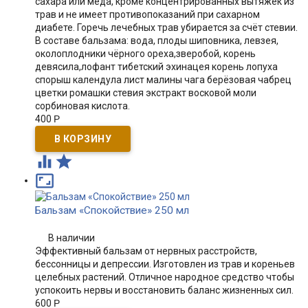
сахара или меда, кроме концентрированных вытяжек из
трав и не имеет противопоказаний при сахарном
диабете. Горечь лечебных трав убирается за счёт стевии.
В составе бальзама: вода, плоды шиповника, левзея,
околоплодники чёрного ореха, ​зверобой, корень
девясила, ​лофант тибетский эхинацея корень лопуха
спорыш календула лист малины чага берёзовая чабрец ​
цветки ромашки стевия экстракт восковой моли
сорбиновая кислота.
400
Р



Бальзам «Спокойствие» 250 мл
В наличии
Эффективный бальзам от нервных расстройств,
бессонницы и депрессии. Изготовлен из трав и кореньев
целебных растений. Отличное народное средство чтобы
успокоить нервы и восстановить баланс жизненных сил.
600
Р