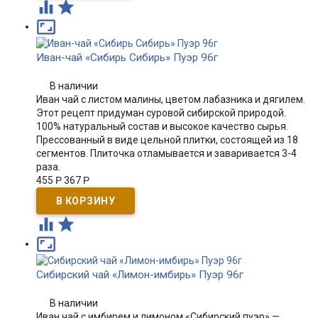



Иван-чай «Сибирь Сибирь» Пуэр 96г
В наличии
Иван чай с листом малины, цветом лабазника и дягилем.
Этот рецепт придуман суровой сибирской природой.
100% натуральный состав и высокое качество сырья.
Прессованный в виде цельной плитки, состоящей из 18
сегментов. Плиточка отламывается и заваривается 3-4
раза.
455
Р
367
Р



Сибирский чай «Лимон-имбирь» Пуэр 96г
В наличии
Иван чай с имбирем и лимоном «Сибирский пуэр» —