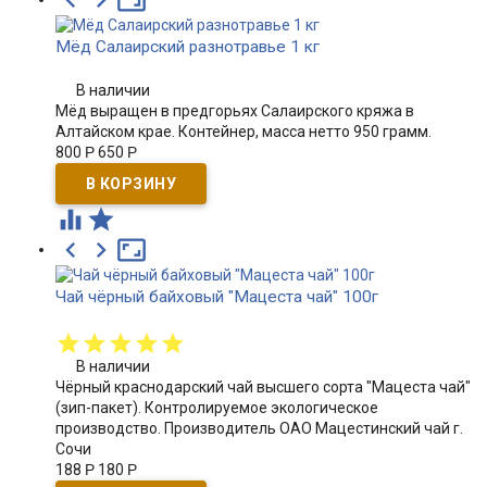
Мёд Салаирский разнотравье 1 кг
В наличии
Мёд выращен в предгорьях Салаирского кряжа в
Алтайском крае. Контейнер, масса нетто 950 грамм.
800
Р
650
Р





Чай чёрный байховый "Мацеста чай" 100г
В наличии
Чёрный краснодарский чай высшего сорта "Мацеста чай"
(зип-пакет). Контролируемое экологическое
производство. Производитель ОАО Мацестинский чай г.
Сочи
188
Р
180
Р