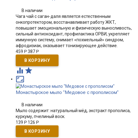
В наличии
Чага чай с саган-даля является естественным
онкопротектором, восстанавливает работу ЖКТ,
повышает эмоциональную и физическую выносливость,
сильный антиоксидант, профилактика ОРВИ, укрепляет
иммунную систему, снимает «похмельный» синдром,
афродизиак, оказывает тонизирующее действие.
459
Р
387
Р



Монастырское мыло "Медовое с прополисом"
В наличии
Мыло содержит: натуральный мёд, экстракт прополиса,
куркуму, пчелиный воск.
139
Р
126
Р