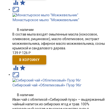



Монастырское мыло "Можжевельник"
В наличии
В состав мыла входят омыленные масла (кокосовое,
оливковое, рициновое), масло облепиховое, экстракт
можжевельника, эфирное масло можжевельника, сосны
крымской и сандалового дерева.
139
Р
126
Р



Сибирский чай «Облепиховый» Пуэр 96г
В наличии
​Иван чай с облепихой «Сибирский пуэр» — выдержанный
чайный напиток из сибирских ягод и трав. 100%
натуральный состав и высокое качество сырья.