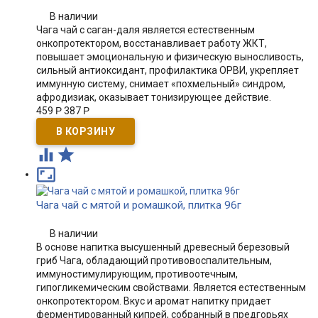
В наличии
Чага чай с саган-даля является естественным
онкопротектором, восстанавливает работу ЖКТ,
повышает эмоциональную и физическую выносливость,
сильный антиоксидант, профилактика ОРВИ, укрепляет
иммунную систему, снимает «похмельный» синдром,
афродизиак, оказывает тонизирующее действие.
459
Р
387
Р



Чага чай с мятой и ромашкой, плитка 96г
В наличии
​В основе напитка высушенный древесный березовый
гриб Чага, обладающий противовоспалительным,
иммуностимулирующим, противоотечным,
гипогликемическим свойствами. Является естественным
онкопротектором. Вкус и аромат напитку придает
ферментированный кипрей, собранный в предгорьях