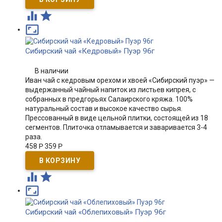



Сибирский чай «Кедровый» Пуэр 96г
В наличии
Иван чай с кедровым орехом и хвоей «Сибирский пуэр» —
выдержанный чайный напиток из листьев кипрея, с
собранных в предгорьях Салаирского кряжа. 100%
натуральный состав и высокое качество сырья.
Прессованный в виде цельной плитки, состоящей из 18
сегментов. Плиточка отламывается и заваривается 3-4
раза.
458
Р
359
Р



Сибирский чай «Облепиховый» Пуэр 96г