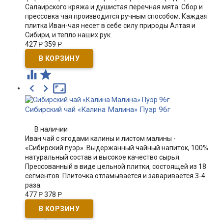
Салаирского кряжа и душистая перечная мята. Сбор и
прессовка чая производится ручным способом. Каждая
плитка Иван-чая несет в себе силу природы Алтая и
Сибири, и тепло наших рук.
427
Р
359
Р





Сибирский чай «Калина Малина» Пуэр 96г
В наличии
Иван чай с ягодами калины и листом малины -
«Сибирский пуэр». Выдержанный чайный напиток, 100%
натуральный состав и высокое качество сырья.
Прессованный в виде цельной плитки, состоящей из 18
сегментов. Плиточка отламывается и заваривается 3-4
раза.
477
Р
378
Р