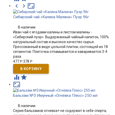



Сибирский чай «Калина Малина» Пуэр 96г
В наличии
Иван чай с ягодами калины и листом малины -
«Сибирский пуэр». Выдержанный чайный напиток, 100%
натуральный состав и высокое качество сырья.
Прессованный в виде цельной плитки, состоящей из 18
сегментов. Плиточка отламывается и заваривается 3-4
раза.
477
Р
378
Р



Бальзам №3 Имунный «Огнёвка Плюс» 250 мл
В наличии
Серия бальзамов огневка+ не содержит в себе спирта,