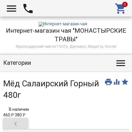



Интернет-магазин чая "МОНАСТЫРСКИЕ
ТРАВЫ"
Краснодарский чай по ГОСТу: Дагомыс, Мацеста, Хоста!

Категории



Мёд Салаирский Горный
480г
В наличии
460
Р
380
Р
