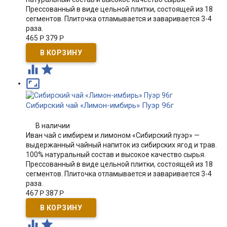
Прессованный в виде цельной плитки, состоящей из 18
сегментов. Плиточка отламывается и заваривается 3-4
раза.
465
Р
379
Р



Сибирский чай «Лимон-имбирь» Пуэр 96г
В наличии
Иван чай с имбирем и лимоном «Сибирский пуэр» —
выдержанный чайный напиток из сибирских ягод и трав.
100% натуральный состав и высокое качество сырья.
Прессованный в виде цельной плитки, состоящей из 18
сегментов. Плиточка отламывается и заваривается 3-4
раза.
467
Р
387
Р

