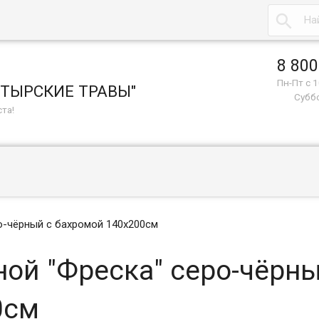

8 800
Пн-Пт с 1
СТЫРСКИЕ ТРАВЫ"
Суббо
та!
о-чёрный с бахромой 140х200см
ой "Фреска" серо-чёрны
0см