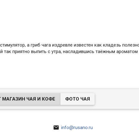
тимулятор, а гриб чага издревле известен как кладезь полезн
ый так приятно выпить с утра, насладившись таёжным ароматом 
 МАГАЗИН ЧАЯ И КОФЕ
ФОТО ЧАЯ

info@rusano.ru