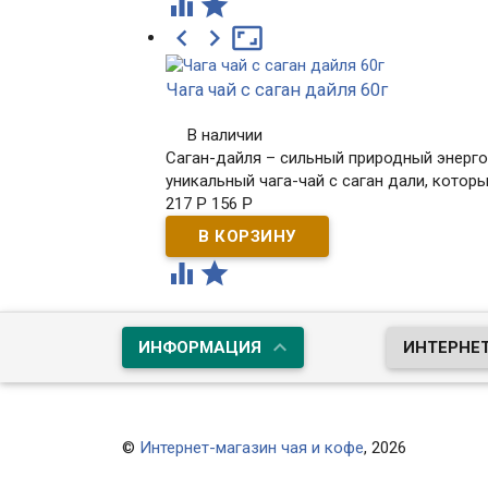





Чага чай с саган дайля 60г
В наличии
Саган-дайля – сильный природный энергос
уникальный чага-чай с саган дали, котор
217
Р
156
Р


ИНФОРМАЦИЯ
ИНТЕРНЕТ
©
Интернет-магазин чая и кофе
, 2026