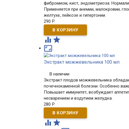
фибромиом, кист, эндометриоза. Нормали
Применяется при анемии, малокровии, гло
желтухе, лейкозе и гипертонии.
290
Р



Экстракт можжевельника 100 мл
В наличии
Экстракт плодов можжевельника обладае
почечнокаменной болезни. Особенно важ
Повышает иммунитет, возбуждает аппетит 
несварением и вздутием желудка.
280
Р

