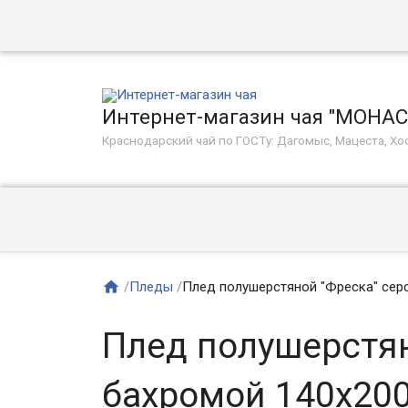
Интернет-магазин чая "МОНА
Краснодарский чай по ГОСТу: Дагомыс, Мацеста, Хос

/
Пледы
/
Плед полушерстяной "Фреска" сер
Плед полушерстян
бахромой 140х20