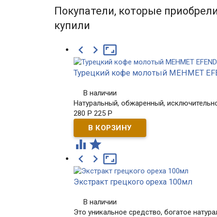
Покупатели, которые приобрели
купили



Турецкий кофе молотый MEHMET EFE
В наличии
Натуральный, обжаренный, исключительно
280
Р
225
Р





Экстракт грецкого ореха 100мл
В наличии
Это уникальное средство, богатое натур