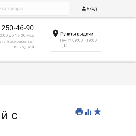

Вход
 250-46-90

Пункты выдачи
0:00 до 19:00 Мск
Пн-Пт 09:00—19:00
та, Воскресенье -
i
выходной



й с