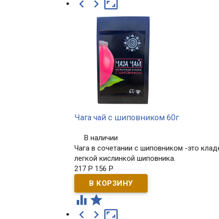



Чага чай с шиповником 60г
В наличии
Чага в сочетании с шиповником -это клад
легкой кислинкой шиповника.
217
Р
156
Р




