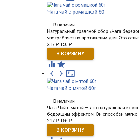
Чага чай с ромашкой 60г
В наличии
Натуральный травяной сбор «Чага березо
употребляет на протяжении дня. Это отл
217
Р
156
Р





Чага чай с мятой 60г
В наличии
Чага Чай с мятой — это натуральная ком
бодрящим эффектом. Он способен мягко р
217
Р
156
Р