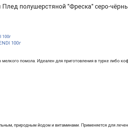
 Плед полушерстяной "Фреска" серо-чёрны
NDI 100г
 мелкого помола. Идеален для приготовления в турке либо коф
альным, природным йодом и витаминами. Применяется для лече