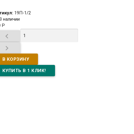
тикул:
19П-1/2
В наличии
0
Р

