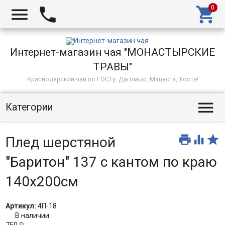



Интернет-магазин чая "МОНАСТЫРСКИЕ
ТРАВЫ"
Краснодарский чай по ГОСТу: Дагомыс, Мацеста, Хоста!

Категории



Плед шерстяной
"Баритон" 137 с кантом по краю
140х200см
Артикул:
4П-18
В наличии