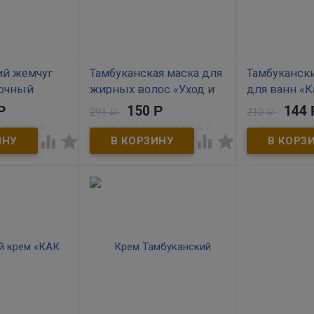
ий жемчуг
Тамбуканская маска для
Тамбуканск
Сочный
жирных волос «Уход и
для ванн «К
85 гр
восстановление» 150
травы» 185 
Р
150
Р
144
291
210
Р
Р
мл
В наличии




В наличии
жемчуг для
Тамбуканский 
апельсин»
ванн «Кавказск
Маска для волос с розовой
в ванне
богат витамин
глиной, кавказским медом и
матом и
микроэлемент
экстрактом апельсина -
полезными
минералами и
отличное средство для
астворяясь в
свойствами, б
здоровья и красоты Ваших
е компоненты
он превращает 
волос. Входящие в ее состав
кают в
полезный элик
активные компоненты
кожи и
Глубоко питает
оказывают комплексное
цессы
кожный покров
ухаживающее воздействие на
выработку кол
волосы и кожу головы:
я, питают и
предотвращает
укрепляют волосяные
ки,
и истончение к
луковицы и помогают в
т раннее
и омолаживает
короткие сроки справиться с
иливают
разглаживает, 
выпадением волос, снижают
и. Масло
выравнивает р
интенсивность деятельности
ьсина
структуру эпид
сальных желёз, позволяя