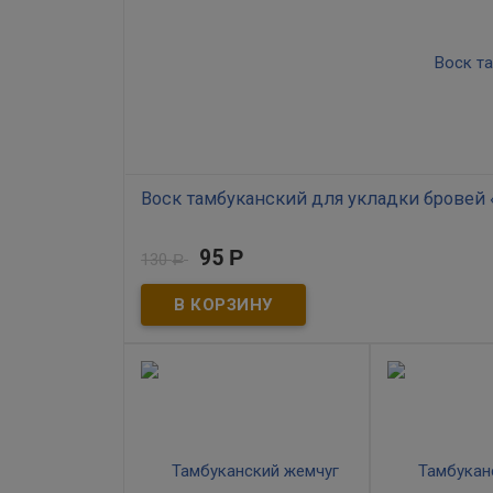
фурункулы, выводит
бородавки и мозоли.
Микроклизмы с настойкой
чистотела окажут
обезболивающее и
антисептическое действие
при геморрое.
Воск тамбуканский для укладки бровей
В наличии
95
Р
130
Р
​Воск для укладки бровей Tambusun с фисташков
обеспечивает надежную фиксацию укладки на прот
кровообращение в области бровей, тем самым спо