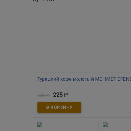
Турецкий кофе молотый MEHMET EFEND
В наличии
225
Р
280
Р
Натуральный, обжаренный, исключительно мелкого