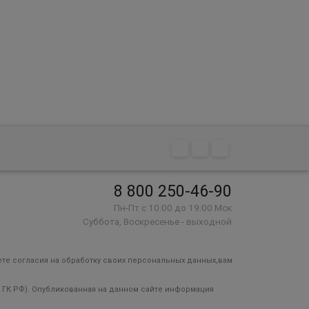
активно питает и насыщает
волосы от корней до
кончиков, разглаживает,
уплотняет.
8 800 250-46-90
Пн-Пт с 10:00 до 19:00 Мск
Суббота, Воскресенье - выходной
аете согласия на обработку своих персональных данных,вам
7 ГК РФ). Опубликованная на данном сайте информация