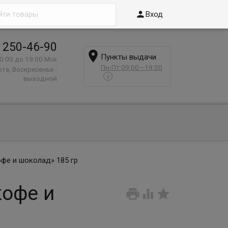

Вход
 250-46-90

Пункты выдачи
0:00 до 19:00 Мск
Пн-Пт 09:00—19:00
та, Воскресенье -
i
выходной
фе и шоколад» 185 гр
кофе и


