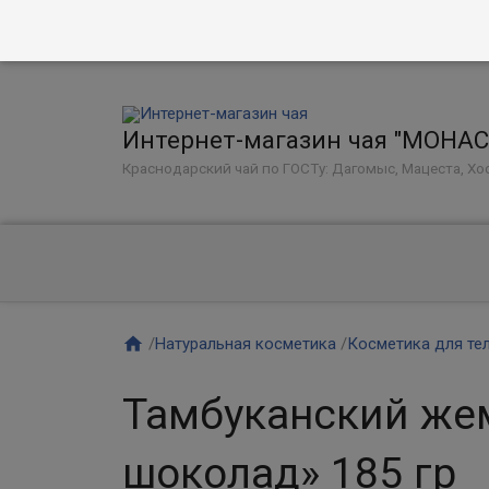
Интернет-магазин чая "МОНА
Краснодарский чай по ГОСТу: Дагомыс, Мацеста, Хос

/
Натуральная косметика
/
Косметика для те
Тамбуканский жем
шоколад» 185 гр