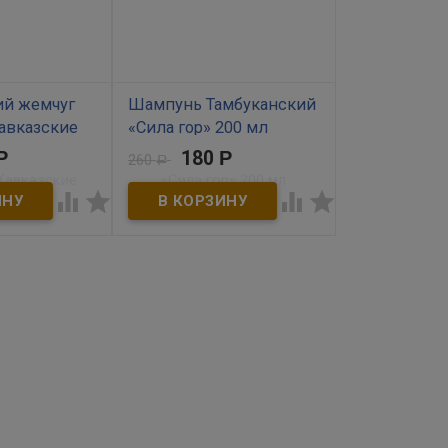
ий жемчуг
Шампунь Тамбуканский
авказские
«Сила гор» 200 мл
гр
Р
180
Р
260
Р
В наличии




​Тамбуканский шампунь для
волос «Сила гор» поможет
жемчуг для
вернуть волосы к жизни,
ие травы» -
предотвратить их выпадение,
ами,
простимулировать рост и
ами,
защитить их. Экстракт
 целебными
целебной Тамбуканской грязи
лагодаря чему
и красная глина – бережно и
воду в ванне в
эффективно очищают волосы
сир для кожи.
и кожу головы, снижают
 и насыщает
активность сальных желез,
, стимулирует
оздоравливают и заживляют
лагена,
эпидермис, укрепляют
 потерю влаги
волосяные луковицы,
ожи, обновляет
предотвращая выпадение
,
волос и стимулируя рост
подтягивает,
новых. Масла ши, сафлора,
ельеф и
лаванды и грейпфрута
ермиса.
собраны в целебную
композицию, которая