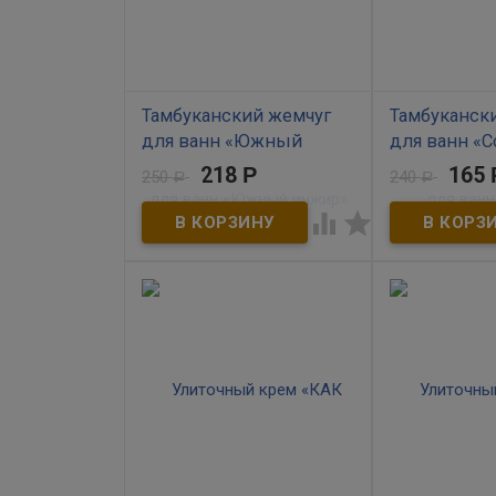
Тамбуканский жемчуг
Тамбуканск
для ванн «Южный
для ванн «
инжир» 185 гр
апельсин» 1
218
Р
165
250
240
Р
Р
В наличии
В наличии


​Тамбуканский жемчуг для
​Тамбуканский 
ванн «Южный инжир»
ванн «Сочный 
содержит витаминно-
наделяет воду 
минеральный комплекс и
чарующим аро
наделен целебными
неоценимыми 
свойствами Тамбуканской
свойствами. Р
грязи. Жемчуг наполнит
воде, активны
ванную комнату упоительным
жемчуга прони
ароматом, окажет
глубокие слои 
тонизирующее и
запускают про
антистрессовой действие,
регенерации и
вернет силы и энергию.
восстановлени
насыщают клет
предотвращаю
старение и ус
иммунитет кож
красного апел
стимулирует