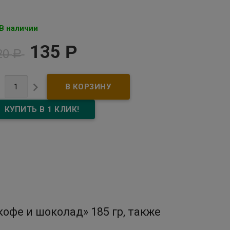
В наличии
135
Р
20
Р


офе и шоколад» 185 гр, также