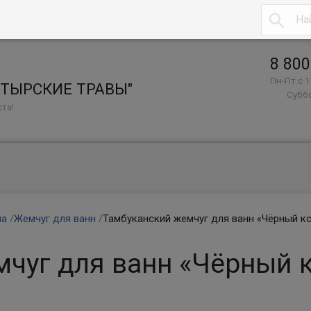

8 800
Пн-Пт с 1
СТЫРСКИЕ ТРАВЫ"
Суббо
та!
ла
/
Жемчуг для ванн
/
Тамбуканский жемчуг для ванн «Чёрный ко
чуг для ванн «Чёрный 