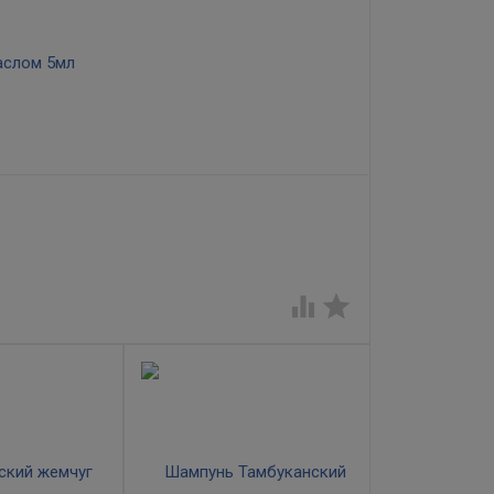
влении, придать бровям необходимую форму,
а питают волосяные луковицы и стимулируют

