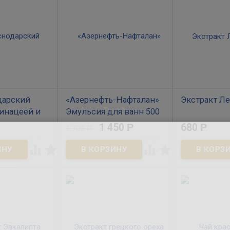
дарский
«Азернефть-Нафталан»
Экстракт Л
хинацеей и
Эмульсия для ванн 500
В наличии
мл
1 450
Р
680
Р
1 700
Р
Левзея оказыв
тонизирующее 
В наличии




стимулирующее
вызывая увели
дарский чай
Эмульсия с нафталанской
работоспособн
с эхинацеей и
нефтью Азернефть-Нафталан.
кровоснабжен
лька).
Для прохождения полного
головного мозг
ь ОАО
курса нафталанской нефтью в
нарушенном о
ай г. Сочи
домашних условиях. При
растение оказ
заболеваниях суставов и
полезным, пос
внесуставных мягких тканей
стабилизирует
опорно-двигательного
пищеварительн
аппарата (артриты,
Левзея примен
остеоартриты, артрозы,
функциональн
миальгии и т.д.); невралгии,