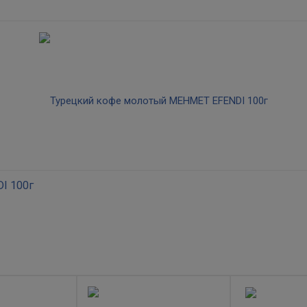
I 100г
 помола. Идеален для приготовления в турке либо кофеварке по-туре