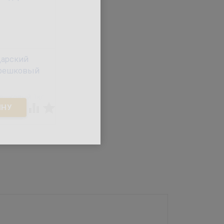
 ЦНС, упадке
ткань, улучшается
м и
подвижность суставов.
омлении,
Эффективность наблюдается
ахарном
и при лечении сердечно-
ическом
сосудистых, онкологических
заболеваний, болезней почек,
печени и желчного пузыря,
применяется для лечения
женских болезней, при
дарский
маточных кровотечениях, при
ерешковый
мастопатии, при раке
молочной железы.


айховый для
о» заваривания
диционный
лавленный в
ды насыщенным
тью чая и
ричневым
аваренный
лит неспешно
го вкусовыми
ма или на