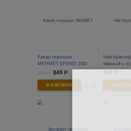
Какао порошок
Чай Красно
MEHMET EFENDI 250г
чёрный с э
липой 50г
849
Р
160
Р
900
Р
В наличии


В наличии
Чёрный красно
100% какао порошок, без
высшего сорта 
добавления ароматизаторов.
липой (бандеро
Утонченный аромат и богатый
Производител
бархатный вкус с пряными
Мацестинский ч
акцентами.