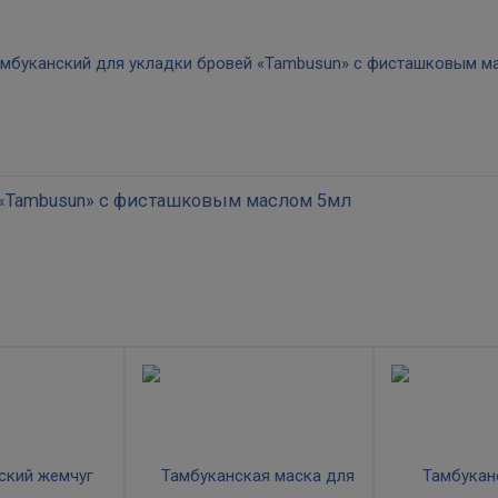
гипертонии.
 «Tambusun» с фисташковым маслом 5мл
ым маслом помогает уложить непослушные волоски в заданном напра
яжении всего дня. Натуральные эфирные масла и экстракт корня аир
собствуя их росту, придавая бровям ухоженный и здоровый вид.