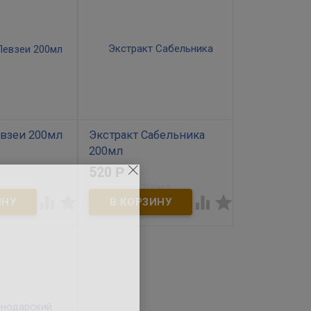
евзеи 200мл
Экстракт Сабельника
200мл
520
Р
В наличии
ает общее
и




Сабельник применяют как
 действие,
обезболивающие,
чение
ранозаживляющие,
ости и
жаропонижающие и
ия мышц и
отхаркивающее средство.
а. При
Его рекомендуют для лечения
бмене веществ
опорно-двигательного
ывается крайне
аппарата, при заболеваниях
кольку оно
суставов и позвоночника. С
 деятельность
его помощью хорошо
ых органов.
снимаются воспалительные
яется при
процессы, боль, отёчность,
ых
восстанавливается хрящевая