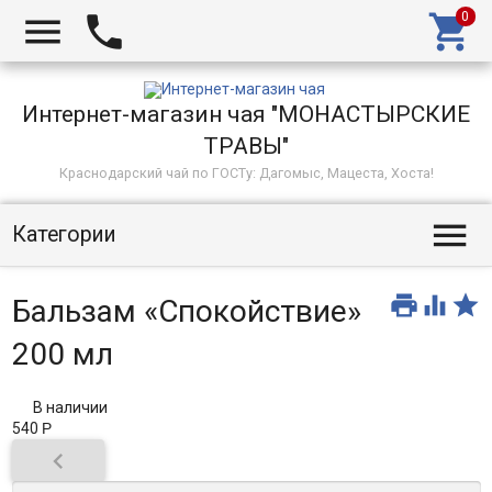



Интернет-магазин чая "МОНАСТЫРСКИЕ
ТРАВЫ"
Краснодарский чай по ГОСТу: Дагомыс, Мацеста, Хоста!

Категории



Бальзам «Спокойствие»
200 мл
В наличии
540
Р
