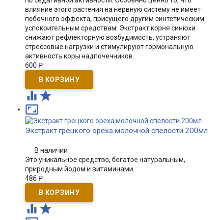
по седативной активности. Особенно ценно то, что
влияние этого растения на нервную систему не имеет
побочного эффекта, присущего другим синтетическим
успокоительным средствам. Экстракт корня синюхи
снижают рефлекторную возбудимость, устраняют
стрессовые нагрузки и стимулируют гормональную
активность коры надпочечников.
600
Р



Экстракт грецкого ореха молочной спелости 200мл
В наличии
Это уникальное средство, богатое натуральным,
природным йодом и витаминами.
486
Р

