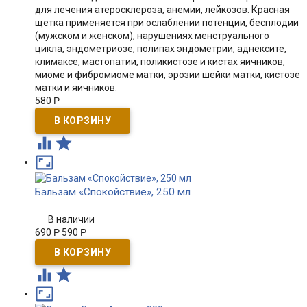
для лечения атеросклероза, анемии, лейкозов. Красная
щетка применяется при ослаблении потенции, бесплодии
(мужском и женском), нарушениях менструального
цикла, эндометриозе, полипах эндометрии, аднексите,
климаксе, мастопатии, поликистозе и кистах яичников,
миоме и фибромиоме матки, эрозии шейки матки, кистозе
матки и яичников.
580
Р



Бальзам «Спокойствие», 250 мл
В наличии
690
Р
590
Р


