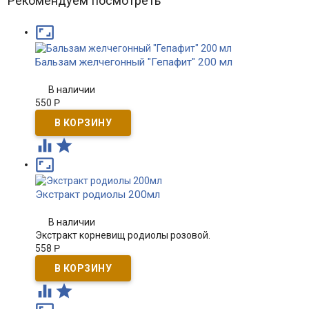
Рекомендуем посмотреть

Бальзам желчегонный "Гепафит" 200 мл
В наличии
550
Р



Экстракт родиолы 200мл
В наличии
Экстракт корневищ родиолы розовой.
558
Р

