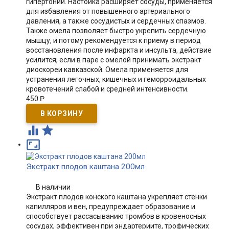
гипертонии. Настойка расширяет сосуды, применяется
для избавления от повышенного артериального
давления, а также сосудистых и сердечных спазмов.
Также омела позволяет быстро укрепить сердечную
мышцу, и потому рекомендуется к приему в период
восстановления после инфаркта и инсульта, действие
усилится, если в паре с омелой принимать экстракт
диоскореи кавказской. Омела применяется для
устранения легочных, кишечных и геморроидальных
кровотечений слабой и средней интенсивности.
450
Р



Экстракт плодов каштана 200мл
В наличии
Экстракт плодов конского каштана укрепляет стенки
капилляров и вен, предупреждает образование и
способствует рассасыванию тромбов в кровеносных
сосудах, эффективен при эндартериите, трофических