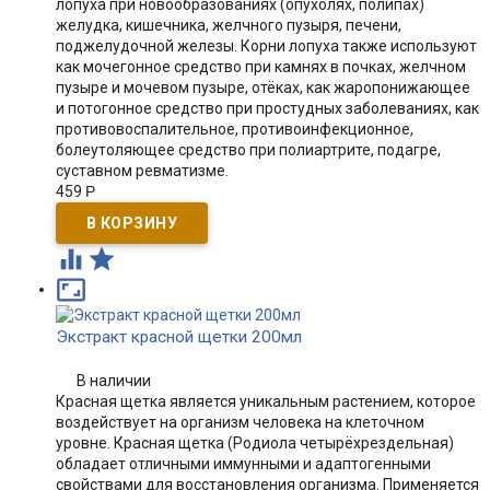
лопуха при новообразованиях (опухолях, полипах)
желудка, кишечника, желчного пузыря, печени,
поджелудочной железы. Корни лопуха также используют
как мочегонное средство при камнях в почках, желчном
пузыре и мочевом пузыре, отёках, как жаропонижающее
и потогонное средство при простудных заболеваниях, как
противовоспалительное, противоинфекционное,
болеутоляющее средство при полиартрите, подагре,
суставном ревматизме.
459
Р



Экстракт красной щетки 200мл
В наличии
Красная щетка является уникальным растением, которое
воздействует на организм человека на клеточном
уровне. Красная щетка (Родиола четырёхрездельная)
обладает отличными иммунными и адаптогенными
свойствами для восстановления организма. Применяется