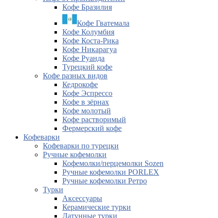
Кофе Бразилия
Кофе Гватемала
Кофе Колумбия
Кофе Коста-Рика
Кофе Никарагуа
Кофе Руанда
Турецкий кофе
Кофе разных видов
Кедрокофе
Кофе Эспрессо
Кофе в зёрнах
Кофе молотый
Кофе растворимый
Фермерский кофе
Кофеварки
Кофеварки по турецки
Ручные кофемолки
Кофемолки/перцемолки Sozen
Ручные кофемолки PORLEX
Ручные кофемолки Ретро
Турки
Аксессуары
Керамические турки
Латунные турки