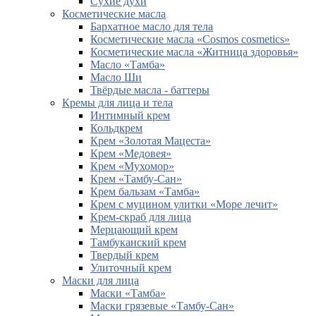
Сухие духи
Косметические масла
Бархатное масло для тела
Косметические масла «Cosmos cosmetics»
Косметические масла «Житница здоровья»
Масло «Тамба»
Масло Ши
Твёрдые масла - баттеры
Кремы для лица и тела
Интимный крем
Кольдкрем
Крем «Золотая Мацеста»
Крем «Медовея»
Крем «Мухомор»
Крем «Тамбу-Сан»
Крем бальзам «Тамба»
Крем с муцином улитки «Море лечит»
Крем-скраб для лица
Мерцающий крем
Тамбуканский крем
Твердый крем
Улиточный крем
Маски для лица
Маски «Тамба»
Маски грязевые «Тамбу-Сан»