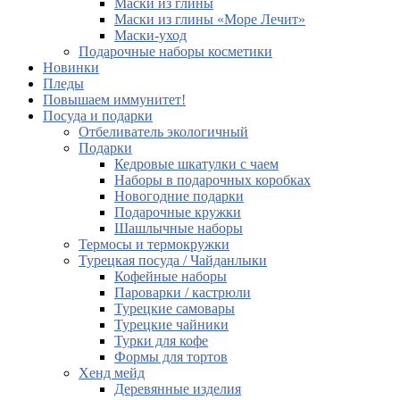
Маски из глины
Маски из глины «Море Лечит»
Маски-уход
Подарочные наборы косметики
Новинки
Пледы
Повышаем иммунитет!
Посуда и подарки
Отбеливатель экологичный
Подарки
Кедровые шкатулки с чаем
Наборы в подарочных коробках
Новогодние подарки
Подарочные кружки
Шашлычные наборы
Термосы и термокружки
Турецкая посуда / Чайданлыки
Кофейные наборы
Пароварки / кастрюли
Турецкие самовары
Турецкие чайники
Турки для кофе
Формы для тортов
Хенд мейд
Деревянные изделия