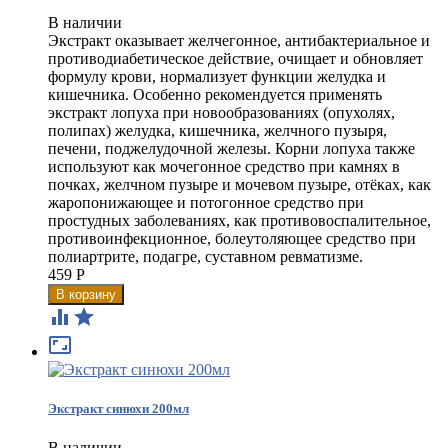
В наличии
Экстракт оказывает желчегонное, антибактериальное и
противодиабетическое действие, очищает и обновляет
формулу крови, нормализует функции желудка и
кишечника. Особенно рекомендуется применять
экстракт лопуха при новообразованиях (опухолях,
полипах) желудка, кишечника, желчного пузыря,
печени, поджелудочной железы. Корни лопуха также
используют как мочегонное средство при камнях в
почках, желчном пузыре и мочевом пузыре, отёках, как
жаропонижающее и потогонное средство при
простудных заболеваниях, как противовоспалительное,
противоинфекционное, болеутоляющее средство при
полиартрите, подагре, суставном ревматизме.
459
Р



Экстракт синюхи 200мл
В наличии