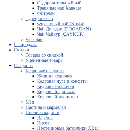
Оздоровительный чай
Травяные чаи Кавказа
Фиточай
Турецкий чай
Фруктовый чай (Koska)
Чай Догадан (DOGADAN)
Чай Чайкур (ÇAYKUR)
Чага чай
Распродажа
Скидки
Товары со скидкой
Уцененные товары
Сладости
Кедровые сладости
Живица кедровая
Кедровая нуга и конфеты
Кедровые палочки
Кедровый грильяж
Кедровый марципан
Мёд
Пастила и мармелад
Прочие сладости
Варенье
Кисель
Протеиновые батончики XBar