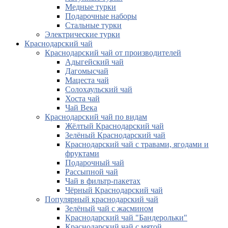
Медные турки
Подарочные наборы
Стальные турки
Электрические турки
Краснодарский чай
Краснодарский чай от производителей
Адыгейский чай
Дагомысчай
Мацеста чай
Солохаульский чай
Хоста чай
Чай Века
Краснодарский чай по видам
Жёлтый Краснодарский чай
Зелёный Краснодарский чай
Краснодарский чай с травами, ягодами и
фруктами
Подарочный чай
Рассыпной чай
Чай в фильтр-пакетах
Чёрный Краснодарский чай
Популярный краснодарский чай
Зелёный чай с жасмином
Краснодарский чай "Бандерольки"
Краснодарский чай с мятой