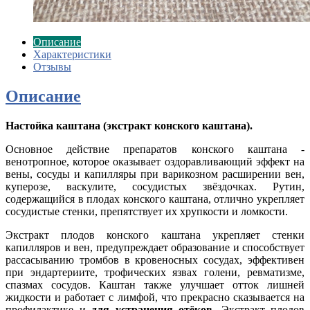
Описание
Характеристики
Отзывы
Описание
Настойка каштана (экстракт конского каштана).
Основное действие препаратов конского каштана -
венотропное, которое оказывает оздоравливающий эффект на
вены, сосуды и капилляры при варикозном расширении вен,
куперозе, васкулите, сосудистых звёздочках. Рутин,
содержащийся в плодах конского каштана, отлично укрепляет
сосудистые стенки, препятствует их хрупкости и ломкости.
Экстракт плодов конского каштана укрепляет стенки
капилляров и вен, предупреждает образование и способствует
рассасыванию тромбов в кровеносных сосудах, эффективен
при эндартериите, трофических язвах голени, ревматизме,
спазмах сосудов. Каштан также улучшает отток лишней
жидкости и работает с лимфой, что прекрасно сказывается на
профилактике и
для устранения отёков
.
Экстракт плодов