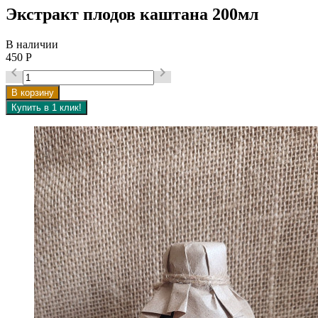
Экстракт плодов каштана 200мл
В наличии
450
Р

