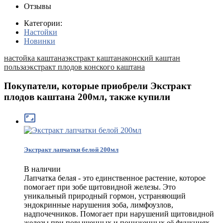
Отзывы
Категории:
Настойки
Новинки
настойка каштана
экстракт каштана
конский каштан
польза
экстракт плодов конского каштана
Покупатели, которые приобрели Экстракт
плодов каштана 200мл, также купили

Экстракт лапчатки белой 200мл
В наличии
Лапчатка белая - это единственное растение, которое
помогает при зобе щитовидной железы. Это
уникальный природный гормон, устраняющий
эндокринные нарушения зоба, лимфоузлов,
надпочечников. Помогает при нарушений щитовидной
железы при повышенных и пониженных её функциях.