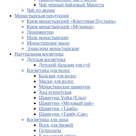
Чай чёрный байховый Мацеста
Чай по акции
Монастырская продукция
Крем монастырский «Крестовая Пустынь»
Крем монастырский «Мухомор»
Линиментин
Мази монастырские
Монастырское мыло
Эликсиры монастырские
Натуральная косметика
Детская косметика
Детский бальзам для губ
Косметика для волос
Бальзам для волос
Маски для волос
Монастырские шампуни
Хна египетская
Шампуни Yolka (Елка)
Шампуни «Медовый рай»
Шампуни «Тамба»
Шампуни «Тамбу-Сан»
Косметика для лица
Воск для бровей
Гидролаты
Кавказский убтан