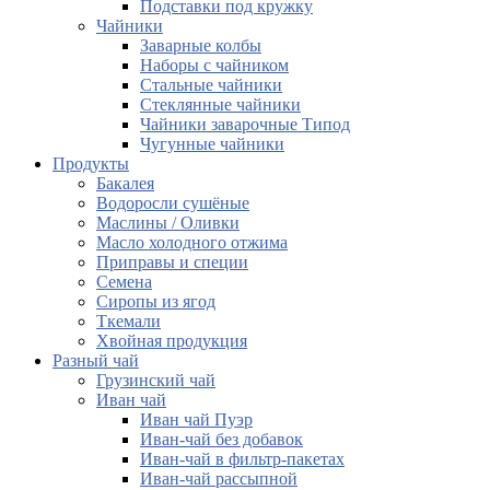
Подставки под кружку
Чайники
Заварные колбы
Наборы с чайником
Стальные чайники
Стеклянные чайники
Чайники заварочные Типод
Чугунные чайники
Продукты
Бакалея
Водоросли сушёные
Маслины / Оливки
Масло холодного отжима
Приправы и специи
Семена
Сиропы из ягод
Ткемали
Хвойная продукция
Разный чай
Грузинский чай
Иван чай
Иван чай Пуэр
Иван-чай без добавок
Иван-чай в фильтр-пакетах
Иван-чай рассыпной