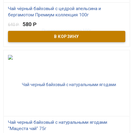
Чай чёрный байховый с цедрой апельсина и
бергамотом Премиум коллекция 100г
580
Р
640
Р
В наличии
Чёрный краснодарский чай высшего сорта ручного сбора с
добавлением цедры апельсина и бергамотом. Жестяная
подарочная банка. Производитель ОАО Мацестинский чай г.
Сочи
Чай черный байховый с натуральными ягодами
"Мацеста чай" 75г