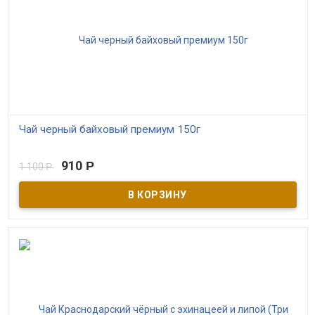
Чай черный байховый премиум 150г
В наличии
910
Р
1 100
Р
Прекрасный образец классического черного чая с насыщенным
полнотелым вкусом с карамельными оттенками, богатым
ароматом и мягким длительным послевкусием. Красивый
коньячного цвета настой заваривается в течение 5 минут
кипятком. Чай хорош без подсластителей. Упаковка
представляет собой металлический контейнер, герметично
закрывающийся замочком, подходит для долгосрочного
хранения любых сыпучих продуктов.