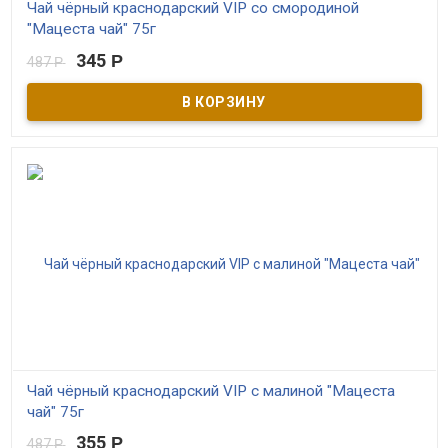
Чай чёрный краснодарский VIP со смородиной
"Мацеста чай" 75г
345
Р
487
Р
В наличии
Чёрный байховый краснодарский чай высшего сорта с ягодами
чёрной смородины. ГОСТовский. Самый качественный в серии.
Контролируемое экологическое производство. Выращен в Сочи
Чай чёрный краснодарский VIP с малиной "Мацеста
чай" 75г
355
Р
487
Р