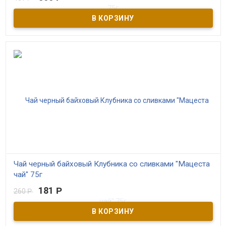
В наличии
Чёрный байховый краснодарский чай высшего сорта с ягодами
малины. ГОСТовский. Самый качественный в серии.
Контролируемое экологическое производство. Выращен в Сочи
Чай черный байховый Клубника со сливками "Мацеста
чай" 75г
181
Р
260
Р
В наличии
Вкус и аромат спелых ягод клубники гармонично переплетается
с карамельными нотками черного чая, выращенного на
плантациях Мацестинской долины в окрестностях Сочи. Чай с