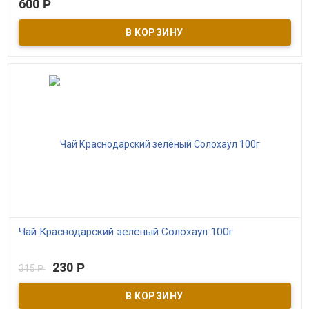
600
Р
В наличии
Чёрный краснодарский чай высшего сорта ручного сбора с
добавлением цвета липы. Жестяная подарочная банка.
Производитель ОАО Мацестинский чай г. Сочи
Чай Краснодарский зелёный Солохаул 100г
В наличии
230
Р
315
Р
Солохаульский зелёный крупнолистовой чай.