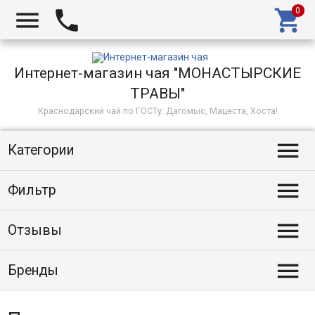



Интернет-магазин чая "МОНАСТЫРСКИЕ
ТРАВЫ"
Краснодарский чай по ГОСТу: Дагомыс, Мацеста, Хоста!

Категории

Фильтр

Отзывы

Бренды