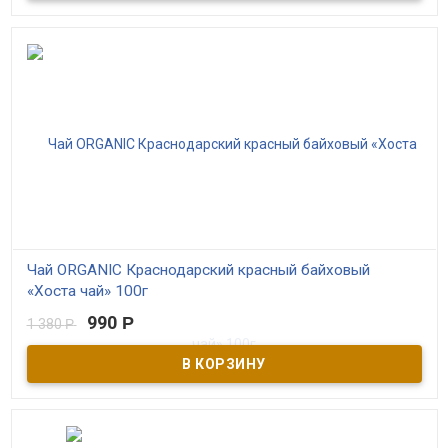
Чай ORGANIC Краснодарский красный байховый
«Хоста чай» 100г
990
Р
1 380
Р
В наличии
Красный байховый листовой чай производителя "ЗАО Хоста-чай"
ТУ 9191-001-00570176-12 ГОСТ 33980-2016