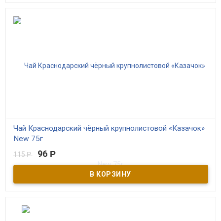
кусочками клубники со сливками особенно подходит к
романтическому ужину или встрече с друзьями.
Чай Краснодарский чёрный крупнолистовой «Казачок»
New 75г
96
Р
115
Р
В наличии
Чёрный краснодарский чай в стилизованном пакете "Кубанские
казаки". Производитель ОАО Мацестинский чай г. Сочи