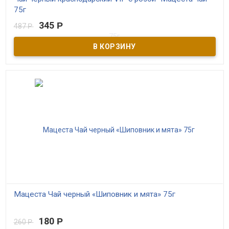
75г
345
Р
487
Р
В наличии
Чёрный байховый краснодарский чай высшего сорта с
лепестками роз. ГОСТовский. Самый качественный в серии.
Контролируемое экологическое производство. Выращен в Сочи
Мацеста Чай черный «Шиповник и мята» 75г
В наличии
180
Р
260
Р
Чай чёрный байховый крупнолистовой с плодами шиповника,