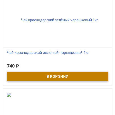
Чай краснодарский зелёный черешковый 1кг
В наличии
740
Р
Чай зелёный байховый для «классического» заваривания
напитка – традиционный продукт, прославленный в советские
годы насыщенным вкусом, крепостью чая и прозрачно-
коричневым тоном. Свежезаваренный напиток позволит
неспешно насладиться его вкусовыми качествами дома или на
работе.