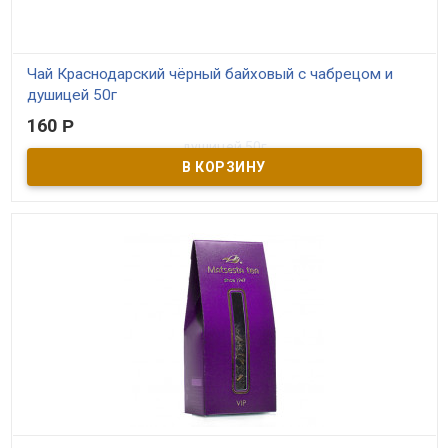
Чай Краснодарский чёрный байховый с чабрецом и
душицей 50г
160
Р
В наличии
Чёрный краснодарский чай высшего сорта с чабрецом и душицей
(бандеролька). Производитель ОАО Мацестинский чай г. Сочи