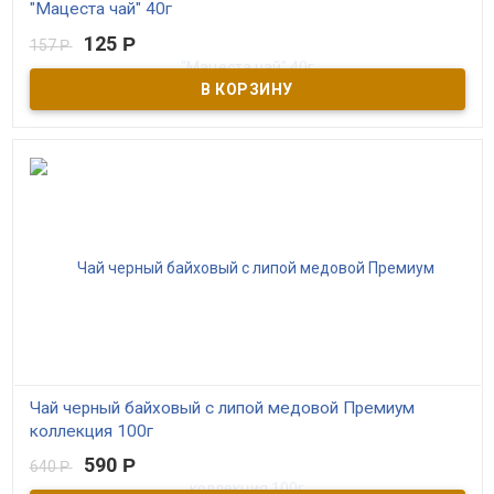
"Мацеста чай" 40г
125
Р
157
Р
В наличии
Чёрный краснодарский чай высшего сорта с мятой и календулой.
Производитель ОАО Мацестинский чай г. Сочи
Чай черный байховый с липой медовой Премиум
коллекция 100г
590
Р
640
Р
В наличии