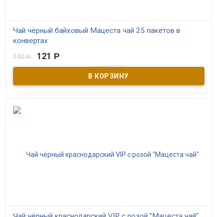
Чай чёрный байховый Мацеста чай 25 пакетов в
конвертах
121
Р
140
Р
В наличии
Чёрный краснодарский чай высшего сорта "Мацеста чай" в
пакетиках по 1,5 грамма в индивидуальном конверте.
Контролируемое экологическое производство. Производитель
ОАО Мацестинский чай г. Сочи
Чай чёрный краснодарский VIP с розой "Мацеста чай"