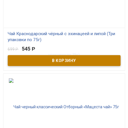
Чай Краснодарский чёрный с эхинацеей и липой (Три
упаковки по 75г)
545
Р
699
Р
В наличии
Акция! Три упаковки по цене двух! Чёрный краснодарский чай
высшего сорта с эхинацеей и липой. Производитель ОАО
Мацестинский чай г. Сочи