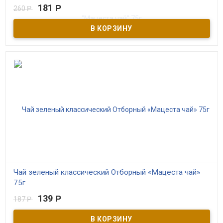
181
Р
260
Р
В наличии
Вкус и аромат спелых ягод гармонично сочетается с
насыщенным сладковатым вкусом черного чая, выращенного в
предгорьях Мацестинской долины в Сочи, даря ощущение
летней свежести и благоухания. Ягоды гибискуса, кусочки
натуральных ягод черной и красной смородины и черники
дополняют чай полезными свойствами и укрепляют иммунитет.
Чай зеленый классический Отборный «Мацеста чай»
75г
139
Р
187
Р
В наличии
Зеленый чай имеет нежный, изысканный, чуть сладковатый вкус
и приятную терпкость, которые свойственны зеленому