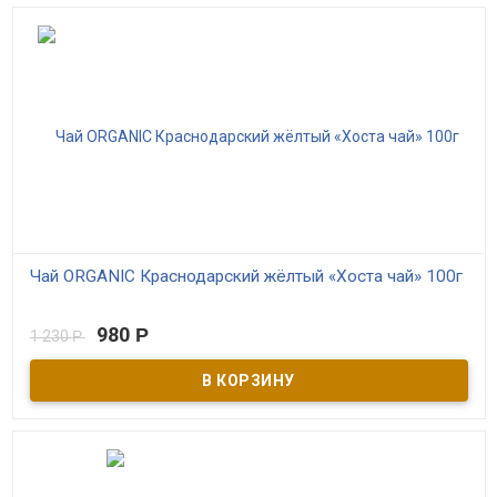
Чай ORGANIC Краснодарский жёлтый «Хоста чай» 100г
В наличии
980
Р
1 230
Р
Жёлтый байховый листовой чай производителя "ЗАО Хоста-чай"
ТУ 9191-1001-00570176-12 ГОСТ 33980-2016