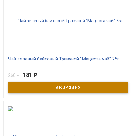
Чай зеленый байховый Травяной "Мацеста чай" 75г
В наличии
181
Р
260
Р
Зеленый чай, имеющий нежный маслянистый вкус и приятную
терпкость без горечи, дополнен букетом из шести диких трав.
Чай выращен в Мацестинской долине в окрестностях Сочи и
переработан по щадящей технологии, благодаря которой
сохраняет все полезные свойства свежего чайного листа. В
таком напитке масса витаминов и микроэлементов.