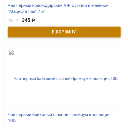
Чай чёрный краснодарский VIP с липой и малиной
"Мацеста чай" 75г
345
Р
430
Р
В наличии
Чёрный байховый краснодарский чай высшего сорта с липой и
малиной. ГОСТовский. Самый качественный в серии.
Контролируемое экологическое производство. Выращен в Сочи
Чай черный байховый с липой Премиум коллекция
100г