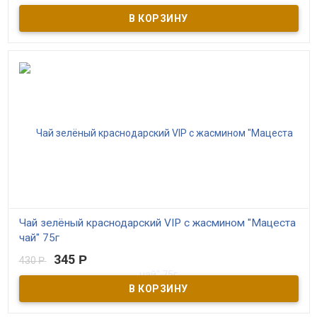
листом мяты и ягодами чёрной смородины.
Чай зелёный краснодарский VIP с жасмином "Мацеста
чай" 75г
345
Р
430
Р
В наличии
Зелёный краснодарский чай высшего сорта с цветками жасмина.
ГОСТовский. Самый качественный в серии. Контролируемое
экологическое производство. Выращен в Сочи