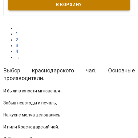
Высококачественный черный чай, выращенный в экологически
чистой зоне г. Сочи среди массивов кавказского хребта,
дополнен цветами липы. Сладковатый медовый аромат липы
обогащает благородный аромат чая. Во вкусе чувствуются
карамельные ноты и легкая терпкость. Чай повышает
настроение, облегчает состояние при простудных заболеваниях,
укрепляет иммунитет.
←
1
2
3
4
→
Выбор краснодарского чая. Основные
производители.
И были в юности мгновенья -
Забыв невзгоды и печаль,
На кухне молча целовались
И пили Краснодарский чай.