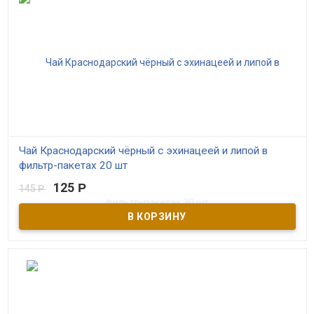
Чай Краснодарский чёрный с эхинацеей и липой в
фильтр-пакетах 20 шт
125
Р
145
Р
В наличии
Чёрный краснодарский чай высшего сорта с эхинацеей и липой в
пакетиках по 2 грамма в индивидуальных конвертах.
Производитель ОАО Мацестинский чай г. Сочи