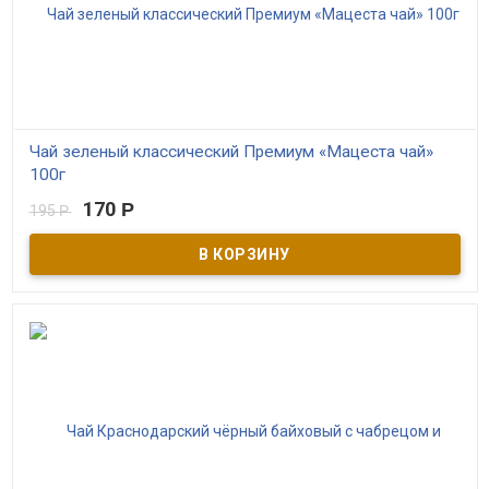
Чай зеленый классический Премиум «Мацеста чай»
100г
170
Р
195
Р
В наличии
Изысканный зеленый чай собирается на плантациях в
экологически чистой Мацестинской долине. Чай характеризует
деликатный и насыщенный вкус без горечи, нежный аромат,
оливковый цвет настоя и приятное, чуть терпкое, послевкусие.
Уникальная технология пропаривания позволяет сохранять
максимум полезных элементов и антиоксидантов.