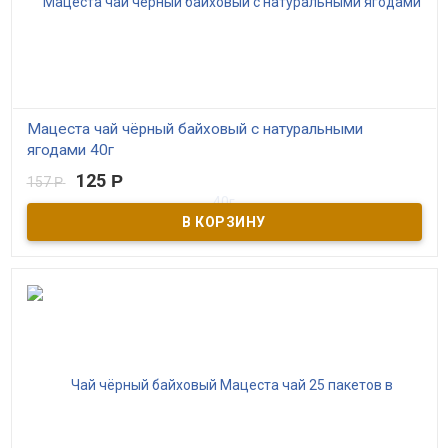
Мацеста чай чёрный байховый с натуральными
ягодами 40г
125
Р
157
Р
В наличии
Чёрный краснодарский чай высшего сорта с клюквой,
смородиной, ежевикой. 20 пакетиков по 2 грамма.
Производитель ОАО Мацестинский чай г. Сочи