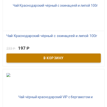
Чай Краснодарский чёрный с эхинацеей и липой 100г
В наличии
197
Р
233
Р
Чёрный краснодарский чай высшего сорта с эхинацеей и липой.
Производитель ОАО Мацестинский чай г. Сочи