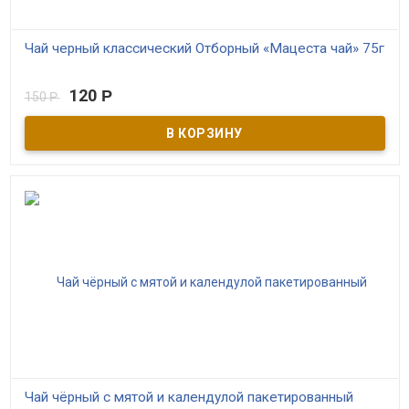
Чай черный классический Отборный «Мацеста чай» 75г
В наличии
120
Р
150
Р
Исторический черный Краснодарский чай, любимый с детства.
Это благородный купаж чайных листьев, собранных на
плантациях Мацестинской долины среди горных массивов
Северного Кавказа в разное время года. Черному чаю
свойственны красивый коньячный цвет, яркий аромат,
сдержанная терпкость, насыщенный вкус с нотками карамели и
шоколада и долгое приятное послевкусие. 100% натуральный
продукт, изготовлен в соответствии с ГОСТом 32573-2013.
Чай чёрный с мятой и календулой пакетированный