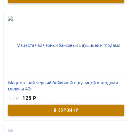
Краснодарскому чаю. Чай выращен в экологически чистой зоне
г. Сочи в предгорьях Северного Кавказа. Переработан по
технологии пропаривания, которая сохраняет 90% полезных
веществ свежего чайного листа. Натуральный продукт,
изготовлен в соответствии с ГОСТом 32574-2013.
Мацеста чай чёрный байховый с душицей и ягодами
малины 40г
125
Р
157
Р
В наличии
Чёрный краснодарский чай высшего сорта с душицей и малиной.
20 пакетиков по 2 грамма. Производитель ОАО Мацестинский
чай г. Сочи