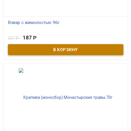
Взвар с жимолостью 96г
В наличии
187
Р
237
Р
Традиционный русский напиток с уникальной рецептурой -
Монастырский взвар с жимолостью на основе обжаренного
сушеного сибирского яблочка. Очень вкусный, хорошо
утоляющий жажду, а главное полезный продукт из народных
былин и преданий древней Руси