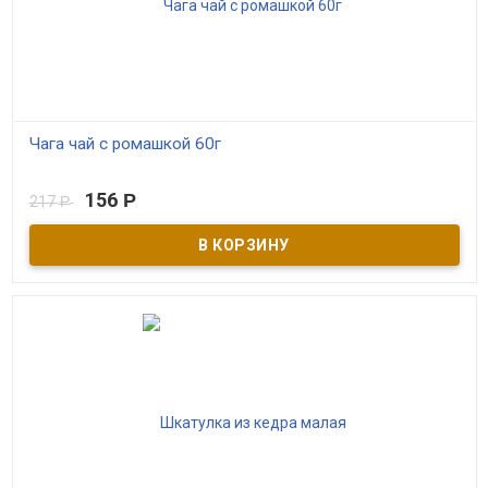
Чага чай с ромашкой 60г
В наличии
156
Р
217
Р
Натуральный травяной сбор «Чага березовая с ромашкой» –
отличная альтернатива чаю, кофе и другим привычным напиткам,
которые каждый человек употребляет на протяжении дня. Это
отличный способ утолить жажду и получить удовольствие от
насыщенного вкуса