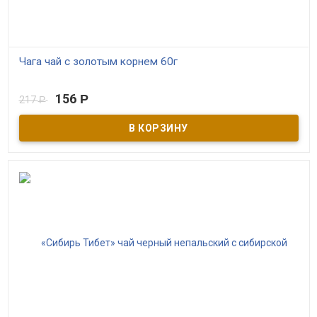
Чага чай с золотым корнем 60г
В наличии
156
Р
217
Р
Чага чай с золотым корнем обладает нейтральным вкусом,
оздоравливает и омолаживает организм. Золотой корень
стимулирует психические, интеллектуальные, физические
способности, улучшает память и концентрацию внимания, а так
же восстанавливает мышечный и мозговой энергообмен.