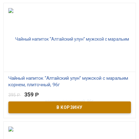
Чайный напиток “Алтайский улун” мужской с маральим
корнем, плиточный, 96г
359
Р
395
Р
В наличии
Чай из листьев и побегов облепихи