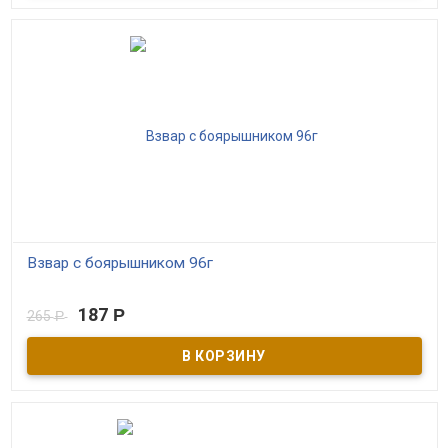
Взвар с боярышником 96г
В наличии
187
Р
265
Р
​Взвары являются исконно русскими традиционными напитками,
приготавливаемыми из ягод и фруктов с добавлением мёда,
пряностей, целебных трав и цветов. Монастырский взвар -
ягодный напиток, основу которого составляют сибирское
сушеное яблоко, плоды рябины и одна из сибирских ягод.
Напиток обладает лечебно-профилактическими свойствами,
является кладезем полезных веществ и витаминов.