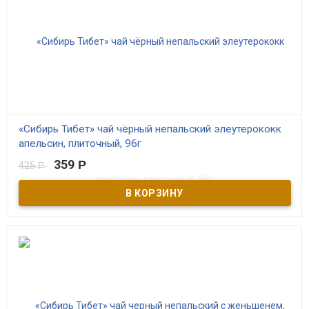
«Сибирь Тибет» чай чёрный непальский элеутерококк
апельсин, плиточный, 96г
359
Р
425
Р
В наличии
При заваривании ощущается насыщенный вкус чёрного чая с
нотами апельсина. Прекрасное сочетание чёрного чая с
элеутерококком и апельсином, такой чай можно пить в любое
время дня. “Сибирь Тибет” – выдержанный чёрный непальский
чай с добавлением сибирских трав и ягод. 100% натуральный
состав и высокое качество сырья