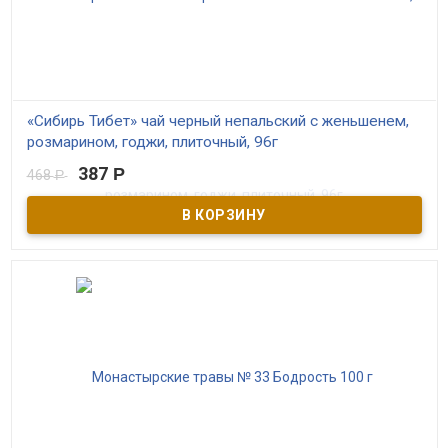
«Сибирь Тибет» чай черный непальский с женьшенем,
розмарином, годжи, плиточный, 96г
387
Р
468
Р
В наличии
“Сибирь Тибет” – выдержанный чёрный непальский чай с
добавлением сибирских трав и ягод. 100% натуральный состав и
высокое качество сырья. Прессованный в виде цельной плитки,
состоящей из 18 сегментов. Плиточка отламывается и
заваривается 3-4 раза.