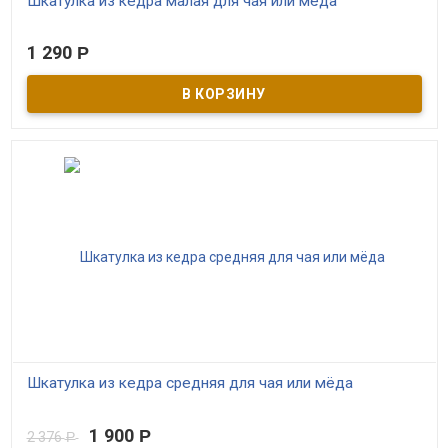
Шкатулка из кедра малая для чая или мёда
В наличии
1 290
Р
Шкатулка ручной работы из кедра! Ордынская роспись.
Отличная подарочная коробка для иван-чая или мёда.
Шкатулка из кедра средняя для чая или мёда
В наличии
1 900
Р
2 376
Р