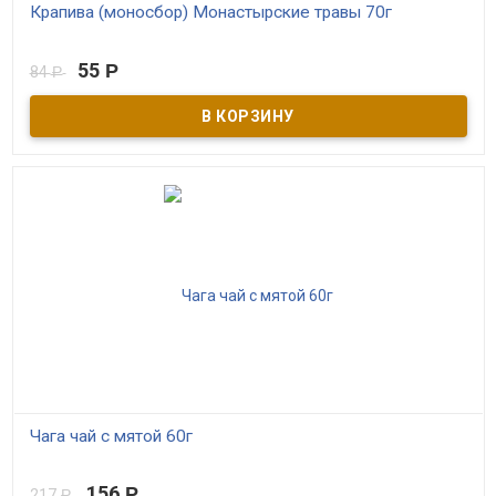
Крапива (моносбор) Монастырские травы 70г
В наличии
55
Р
84
Р
Монастырский ручной сбор крапивы. Качественный сбор без
примесей, бережная сушка, ручная расфасовка.
Чага чай с мятой 60г
В наличии
156
Р
217
Р