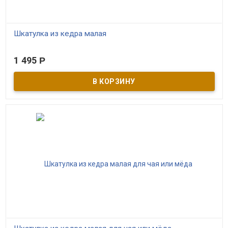
Шкатулка из кедра малая
В наличии
1 495
Р
Шкатулка ручной работы из кедра! Ордынская роспись. Внутри
баночка с великолепным салаирским мёдом.