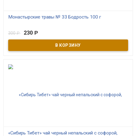
Монастырские травы № 33 Бодрость 100 г
В наличии
230
Р
300
Р
Компоненты, входящие в состав фиточая, издавно известны как
природные источники бодрости и сил, они помогают организму
лучше справляться со стрессом, укрепляет иммунную систему,
повышает энергию и выносливость.
«Сибирь Тибет» чай черный непальский с софорой,