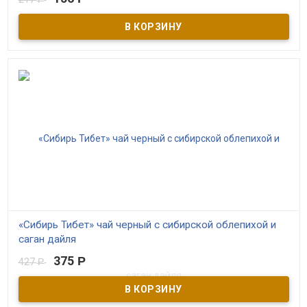
Чага Чай с мятой — это натуральная композиция из березовой
чаги и мяты обладает приятным вкусом и ароматом. Он обладает
освежающим и бодрящим эффектом. Он способен мягко
расслабить тело и подарить ощущение покоя после трудного
дня.
«Сибирь Тибет» чай черный с сибирской облепихой и
саган дайля
375
Р
427
Р
В наличии