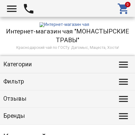



Интернет-магазин чая "МОНАСТЫРСКИЕ
ТРАВЫ"
Краснодарский чай по ГОСТу: Дагомыс, Мацеста, Хоста!

Категории

Фильтр

Отзывы

Бренды