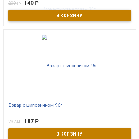
140
Р
200
Р
В наличии
Монастырский ручной сбор лаванды в заварочных пирамидках.
Качественный моносбор без примесей, бережная сушка, ручная
расфасовка.​ Лаванда – вечнозеленый полукустарник с
серебристо-зелеными побегами и сильно выраженным
ароматом. Применяется в медицине, косметологии,
ароматерапии.
Взвар с шиповником 96г
В наличии
187
Р
237
Р
Удивительно вкусный, полезный, полный витаминов напиток
изготовленный по древнему монастырскому рецепту. Сушенный
сибирские яблочки слегка обжариваются и варятся вместе с
шиповником и рябиной ,с добавлением листьев и цветков