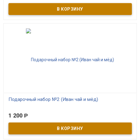
Шкатулка ручной работы из кедра! Ордынская роспись.
Отличная подарочная коробка для иван-чая или мёда.
Подарочный набор №2 (Иван чай и мёд)
В наличии
1 200
Р
То что нужно для крепкого здоровья - Иван чай «Выдержанный»,
Иван чай «Таёжный», Иван чай «Калина Красная» и Салаирский
мёд «Разнотравье». Подарочный набор в дизайнерской коробке
для поздравления друзей и родных.