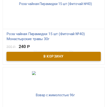
Роза чайная Пирамидки 15 шт (Фиточай №40)
Монастырские травы 30г
240
Р
300
Р
В наличии
Монастырский ручной сбор лепестков розы в заварочных
пирамидках. Качественный моносбор без примесей, бережная
сушка, ручная расфасовка. ​Применяется при лечении многих
недугов от болезней уха, горла, дёсен до расстройства
пищеварения. Для укрепления иммунитета и при заболеваниях
нервной системы.