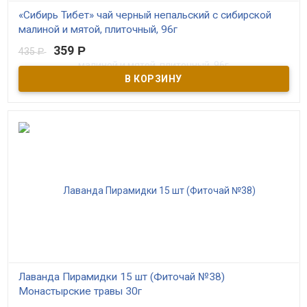
«Сибирь Тибет» чай черный непальский с сибирской
малиной и мятой, плиточный, 96г
359
Р
435
Р
В наличии
Ноты свежей малины великолепно оттеняют и придают
законченность традиционному вкусу мятного чая. Чай
прекрасно тонизирует, освежает и утоляет жажду. Пейте горячим
или охлажденным.
Лаванда Пирамидки 15 шт (Фиточай №38)
Монастырские травы 30г