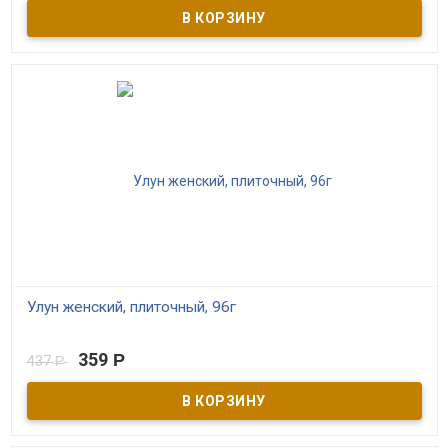
“Сибирь Тибет” – выдержанный чёрный непальский чай с
добавлением сибирских трав и ягод. 100% натуральный состав и
высокое качество сырья. Прессованный в виде цельной плитки,
состоящей из 18 сегментов. Плиточка отламывается и
заваривается 3-4 раза.
Улун женский, плиточный, 96г
В наличии
359
Р
437
Р
Чай из листьев и побегов облепихи