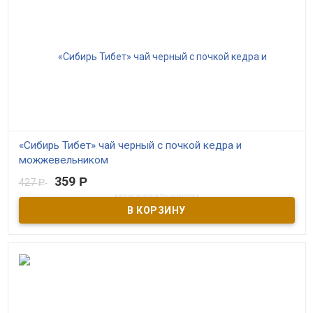
«Сибирь Тибет» чай черный с почкой кедра и
можжевельником
359
Р
427
Р
В наличии