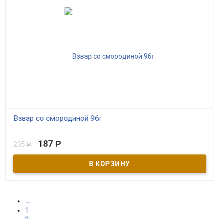
Взвар со смородиной 96г
В наличии
187
Р
235
Р
Традиционный русский напиток с уникальной рецептурой -
Монастырский взвар с плодами и листом смородины на основе
обжаренного сушеного сибирского яблочка. Очень вкусный,
хорошо утоляющий жажду, а главное полезный продукт из
народных былин и преданий древней Руси.
←
1