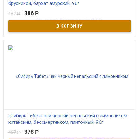
брусникой, бархат амурский, 96г
386
Р
487
Р
В наличии
“Сибирь Тибет” – выдержанный чёрный непальский чай с
добавлением сибирских трав и ягод. 100% натуральный состав и
высокое качество сырья.
«Сибирь Тибет» чай черный непальский с лимонником
китайским, бессмертником, плиточный, 96г
378
Р
467
Р
В наличии