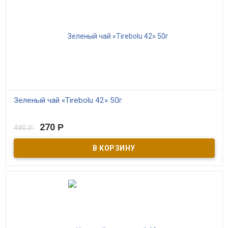
Зеленый чай «Tirebolu 42» 50г
В наличии
270
Р
490
Р
Зеленый чай повышает иммунитет, регулирует кровяное
давление, предотвращает развитие онкологии, болезней
Паркинсона и Альцгеймера. Способствует снижению веса и
ускоряет обмен веществ. ​