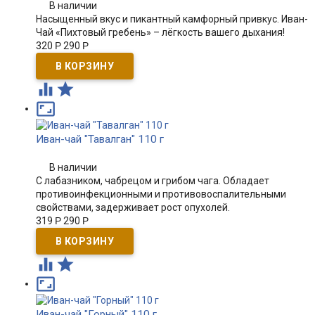
В наличии
Насыщенный вкус и пикантный камфорный привкус. Иван-
Чай «Пихтовый гребень» – лёгкость вашего дыхания!
320
Р
290
Р



Иван-чай "Тавалган" 110 г
В наличии
С лабазником, чабрецом и грибом чага. Обладает
противоинфекционными и противовоспалительными
свойствами, задерживает рост опухолей.
319
Р
290
Р



Иван-чай "Горный" 110 г