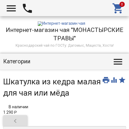



Интернет-магазин чая "МОНАСТЫРСКИЕ
ТРАВЫ"
Краснодарский чай по ГОСТу: Дагомыс, Мацеста, Хоста!

Категории



Шкатулка из кедра малая
для чая или мёда
В наличии
1 290
Р
