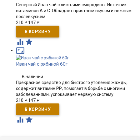
Северный Иван чай с листьями смородины. Источник
витаминов А и С. Обладает приятным вкусом и нежным
послевкусьем.
210
Р
147
Р



Иван чай с рябиной 60г
В наличии
Прекрасное средство для быстрого утоления жажды,
содержит витамин РР, помогает в борьбе с многими
заболеваниями, успокаивает нервную систему.
210
Р
147
Р

