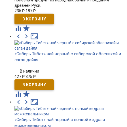
полезный продукт из народных былин и преданий
древней Руси.
235
Р
187
Р





«Сибирь Тибет» чай черный с сибирской облепихой и
саган дайля
В наличии
427
Р
375
Р





«Сибирь Тибет» чай черный с почкой кедра и
можжевельником