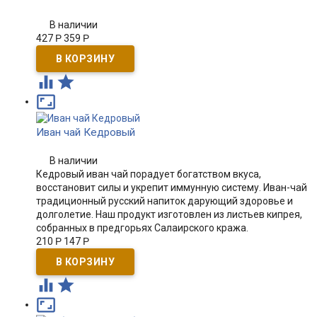
В наличии
427
Р
359
Р



Иван чай Кедровый
В наличии
Кедровый иван чай порадует богатством вкуса,
восстановит силы и укрепит иммунную систему. Иван-чай
традиционный русский напиток дарующий здоровье и
долголетие. Наш продукт изготовлен из листьев кипрея,
собранных в предгорьях Салаирского кража.
210
Р
147
Р


