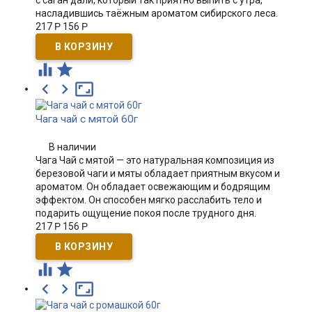
с саган дали, который так приятно выпить с утра,
насладившись таёжным ароматом сибирского леса.
217
Р
156
Р





Чага чай с мятой 60г
В наличии
Чага Чай с мятой — это натуральная композиция из
березовой чаги и мяты обладает приятным вкусом и
ароматом. Он обладает освежающим и бодрящим
эффектом. Он способен мягко расслабить тело и
подарить ощущение покоя после трудного дня.
217
Р
156
Р




