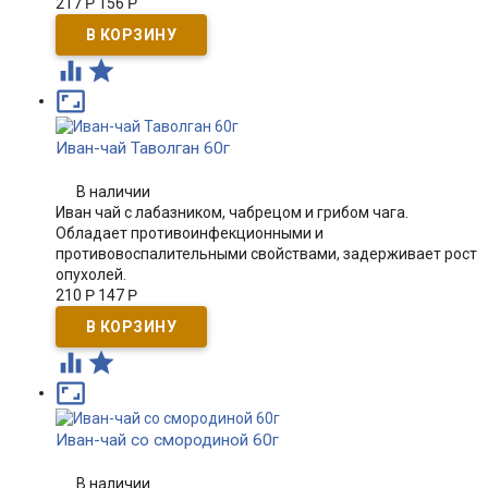
217
Р
156
Р



Иван-чай Таволган 60г
В наличии
Иван чай с лабазником, чабрецом и грибом чага.
Обладает противоинфекционными и
противовоспалительными свойствами, задерживает рост
опухолей.
210
Р
147
Р



Иван-чай со смородиной 60г
В наличии