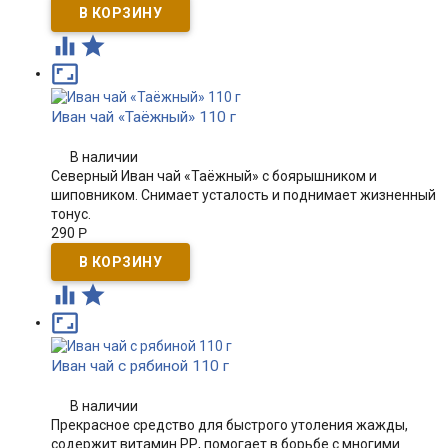



Иван чай «Таёжный» 110 г
В наличии
Северный Иван чай «Таёжный» с боярышником и
шиповником. Снимает усталость и поднимает жизненный
тонус.
290
Р



Иван чай с рябиной 110 г
В наличии
Прекрасное средство для быстрого утоления жажды,
содержит витамин РР, помогает в борьбе с многими