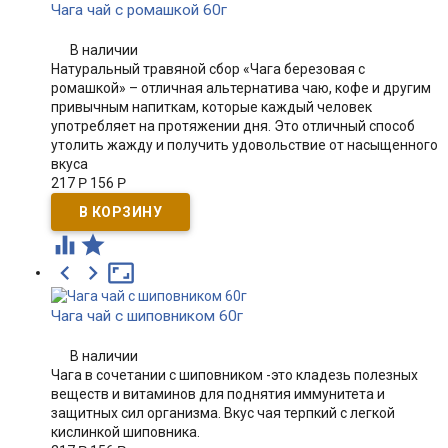
Чага чай с ромашкой 60г
В наличии
Натуральный травяной сбор «Чага березовая с
ромашкой» – отличная альтернатива чаю, кофе и другим
привычным напиткам, которые каждый человек
употребляет на протяжении дня. Это отличный способ
утолить жажду и получить удовольствие от насыщенного
вкуса
217
Р
156
Р





Чага чай с шиповником 60г
В наличии
Чага в сочетании с шиповником -это кладезь полезных
веществ и витаминов для поднятия иммунитета и
защитных сил организма. Вкус чая терпкий с легкой
кислинкой шиповника.