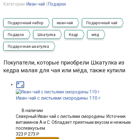
Категории:
Иван чай
Подарки
Подарочный набор
иван-чай
Подарочный чай
Подарок
Шкатулка
Кедр
мёд
Подарочная шкатулка
Покупатели, которые приобрели Шкатулка из
кедра малая для чая или мёда, также купили

Иван-чай с листьями смородины 110 г
В наличии
Северный Иван чай с листьями смородины. Источник
витаминов А и С. Обладает приятным вкусом и нежным
послевкусьем.
323
Р
273
Р