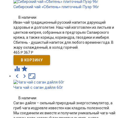
Сибирский чай «Сбитень» плиточный Пуэр 96г
В наличии
Иван-чай традиционный русский напиток дарующий
здоровье и долголетие. Наш чай изготовлен из листьев и
цветков кипрея, собранных в предгорьях Салаирского
кряжа, а также корицы, кориандра, гвоздики и имбиря.
Сбитень - душистый напиток для любого времени года. В
жару охлажденный, в холод горячий.
465
Р
367
Р





Чага чай с саган дайля 60г
В наличии
Саган-дайля – сильный природный энергостимулятор, а
гриб чага издревле известен как кладезь полезностей.
Мы соединили их вместе и получили уникальный чага-чай