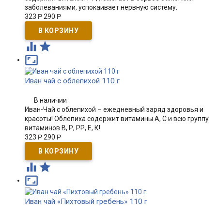
заболеваниями, успокаивает нервную систему.
323
Р
290
Р



Иван чай с облепихой 110 г
В наличии
Иван-Чай с облепихой – ежедневный заряд здоровья и
красоты! Облепиха содержит витамины А, С и всю группу
витаминов В, Р, РР, Е, К!
323
Р
290
Р



Иван чай «Пихтовый гребень» 110 г