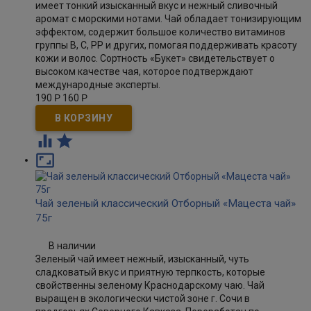
имеет тонкий изысканный вкус и нежный сливочный
аромат с морскими нотами. Чай обладает тонизирующим
эффектом, содержит большое количество витаминов
группы В, С, РР и других, помогая поддерживать красоту
кожи и волос. Сортность «Букет» свидетельствует о
высоком качестве чая, которое подтверждают
международные эксперты.
190
Р
160
Р



Чай зеленый классический Отборный «Мацеста чай»
75г
В наличии
Зеленый чай имеет нежный, изысканный, чуть
сладковатый вкус и приятную терпкость, которые
свойственны зеленому Краснодарскому чаю. Чай
выращен в экологически чистой зоне г. Сочи в