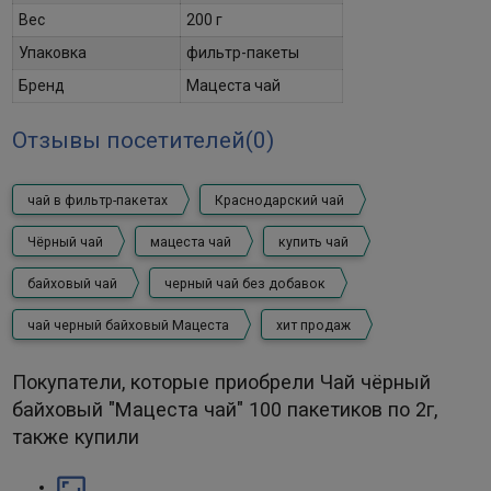
Вес
200 г
Упаковка
фильтр-пакеты
Бренд
Мацеста чай
Отзывы посетителей(
0
)
чай в фильтр-пакетах
Краснодарский чай
Чёрный чай
мацеста чай
купить чай
байховый чай
черный чай без добавок
чай черный байховый Мацеста
хит продаж
Покупатели, которые приобрели Чай чёрный
байховый "Мацеста чай" 100 пакетиков по 2г,
также купили
