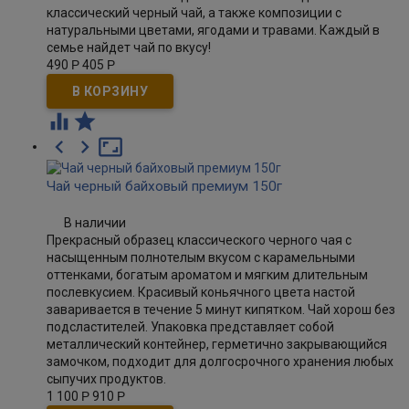
классический черный чай, а также композиции с
натуральными цветами, ягодами и травами. Каждый в
семье найдет чай по вкусу!
490
Р
405
Р





Чай черный байховый премиум 150г
В наличии
Прекрасный образец классического черного чая с
насыщенным полнотелым вкусом с карамельными
оттенками, богатым ароматом и мягким длительным
послевкусием. Красивый коньячного цвета настой
заваривается в течение 5 минут кипятком. Чай хорош без
подсластителей. Упаковка представляет собой
металлический контейнер, герметично закрывающийся
замочком, подходит для долгосрочного хранения любых
сыпучих продуктов.
1 100
Р
910
Р