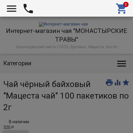



Интернет-магазин чая "МОНАСТЫРСКИЕ
ТРАВЫ"
Краснодарский чай по ГОСТу: Дагомыс, Мацеста, Хоста!

Категории



Чай чёрный байховый
"Мацеста чай" 100 пакетиков по
2г
В наличии
320
Р