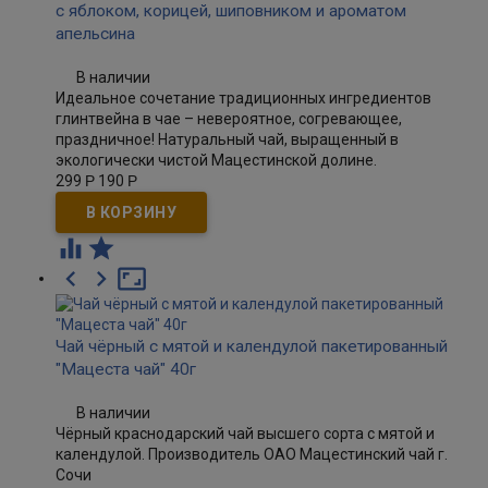
с яблоком, корицей, шиповником и ароматом
апельсина
В наличии
Идеальное сочетание традиционных ингредиентов
глинтвейна в чае – невероятное, согревающее,
праздничное! Натуральный чай, выращенный в
экологически чистой Мацестинской долине.
299
Р
190
Р





Чай чёрный с мятой и календулой пакетированный
"Мацеста чай" 40г
В наличии
Чёрный краснодарский чай высшего сорта с мятой и
календулой. Производитель ОАО Мацестинский чай г.
Сочи