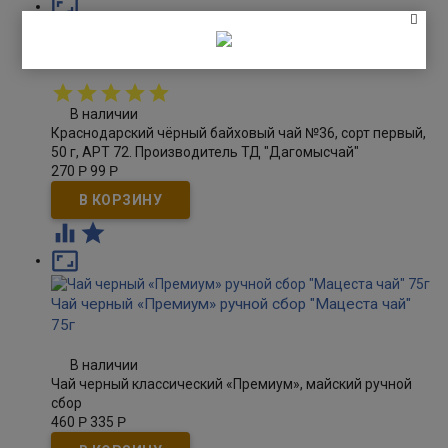

Чай чёрный байховый №36 Дагомысчай 50г
В наличии
Краснодарский чёрный байховый чай №36, сорт первый,
50 г, АРТ 72. Производитель ТД "Дагомысчай"
270
Р
99
Р



Чай черный «Премиум» ручной сбор "Мацеста чай"
75г
В наличии
Чай черный классический «Премиум», майский ручной
сбор
460
Р
335
Р