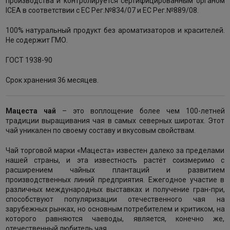
производства и контролируется сертифицированным органом
ICEA в соответствии с ЕС Рег.№834/07 и ЕС Рег.№889/08.
100% натуральный продукт без ароматизаторов и красителей.
Не содержит ГМО.
ГОСТ 1938-90
Срок хранения 36 месяцев.
Мацеста чай
– это воплощение более чем 100-летней
традиции выращивания чая в самых северных широтах. Этот
чай уникален по своему составу и вкусовым свойствам.
Чай торговой марки «Мацеста» известен далеко за пределами
нашей страны, и эта известность растёт соизмеримо с
расширением чайных плантаций и развитием
производственных линий предприятия. Ежегодное участие в
различных международных выставках и получение гран-при,
способствуют популяризации отечественного чая на
зарубежных рынках, но основным потребителем и критиком, на
которого равняются чаеводы, является, конечно же,
отечественный любитель чая.