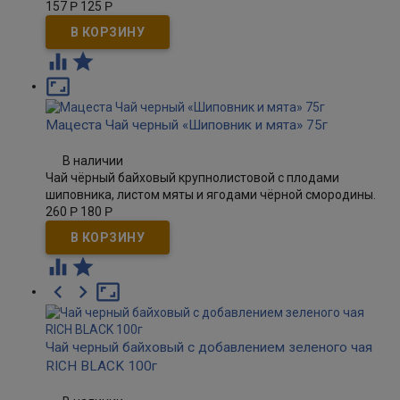
157
Р
125
Р



Мацеста Чай черный «Шиповник и мята» 75г
В наличии
Чай чёрный байховый крупнолистовой с плодами
шиповника, листом мяты и ягодами чёрной смородины.
260
Р
180
Р





Чай черный байховый с добавлением зеленого чая
RICH BLACK 100г