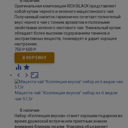
В наличии
Оригинальная композиция RICH BLACK представляет
собой купаж черного и зеленого мацестинского чая.
Получаемый напиток гармонично сочетает полнотелый
вкус черного чая с тонким ароматом и полезными
свойствами зеленого листового чая. Уникальный купаж
обладает более высоким содержанием танинов и
экстрактивных веществ, тонизирует и дарит хорошее
настроение.
750
Р
600
Р





Мацеста чай "Коллекция вкусов" набор из 6 видов
чая 57,5г
В наличии
Набор «Коллекция вкусов» станет хорошим подарком во
время дружеской встречи или приятным знаком
внимания близким людям. Упаковка объединяет