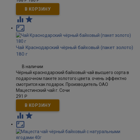
188
Р
180
Р



Чай Краснодарский чёрный байховый (пакет золото)
180 г
В наличии
Чёрный краснодарский байховый чай высшего сорта в
подарочном пакете золотого цвета. очень эффектно
смотрится как подарок. Производитель ОАО
Мацестинский чай г. Сочи
291
Р


