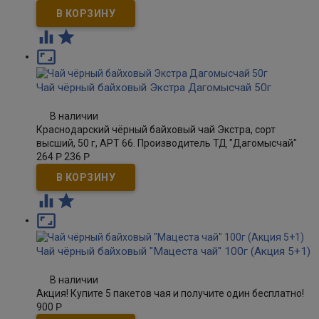



Чай чёрный байховый Экстра Дагомысчай 50г
В наличии
Краснодарский чёрный байховый чай Экстра, сорт
высший, 50 г, АРТ 66. Производитель ТД "Дагомысчай"
264
Р
236
Р



Чай чёрный байховый "Мацеста чай" 100г (Акция 5+1)
В наличии
Акция! Купите 5 пакетов чая и получите один бесплатно!
900
Р