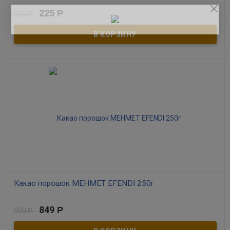
В наличии
225
Р
280
Р
Натуральный, обжаренный, исключительно мелкого помола.
Идеален для приготовления в турке либо кофеварке по-турецки.
Какао порошок MEHMET EFENDI 250г
849
Р
900
Р
В наличии