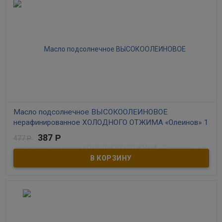
Масло подсолнечное ВЫСОКООЛЕИНОВОЕ
нерафинированное ХОЛОДНОГО ОТЖИМА «Олеинов» 1
л
387
Р
477
Р
В наличии
Подсолнечное масло высшего сорта изготовленное методом
холодного отжима сохраняет все витамины и полезные
микроэлементы, включая витамин Е и олеиновые кислоты
Омега-6 и Омега-9