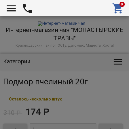



Интернет-магазин чая "МОНАСТЫРСКИЕ
ТРАВЫ"
Краснодарский чай по ГОСТу: Дагомыс, Мацеста, Хоста!

Категории
Подмор пчелиный 20г
Осталось несколько штук
174
Р
310
Р