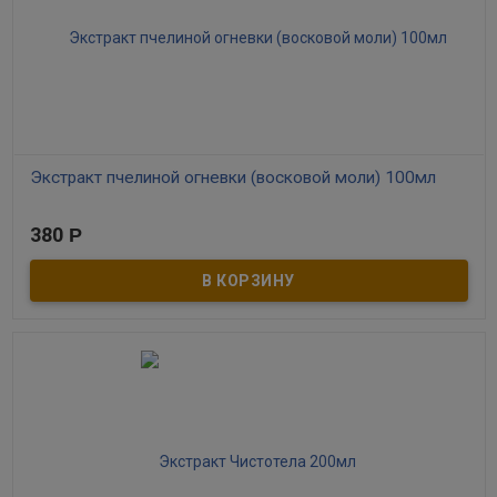
Экстракт пчелиной огневки (восковой моли) 100мл
В наличии
380
Р
​Экстракт личинок восковой моли или экстракт пчелиной
огневки улучшает кровообращение и состав крови,
способствует омоложению организма, увеличивает
сопротивляемость ткани легких и других органов к
туберкулезной инфекции.