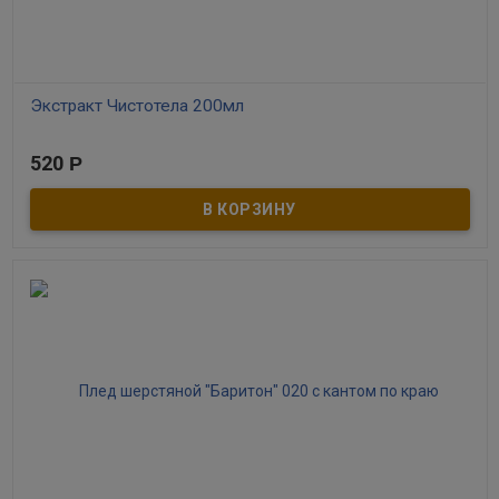
Экстракт Чистотела 200мл
В наличии
520
Р
Чистит кровь от инфекций и справляется со многими кожными
болезнями (экзема, псориаз, герпес, дерматит, кожная сыпь).
Чистотел способствуют отделению желчи и мочи, поэтому
полезен при болезнях печени, закупорке желчного пузыря и
желчных путей, а также при различных новообразованиях, раке
кожи и внутренних органов, полипах в желудке и кишечнике,
поражении папилломовирусом. При наружном применении
настойка чистотела отлично заживляет гнойные раны,
фурункулы, выводит бородавки и мозоли. Микроклизмы с
настойкой чистотела окажут обезболивающее и
антисептическое действие при геморрое.