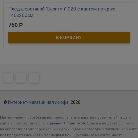
Плед шерстяной "Баритон" 020 с кантом по краю
140х200см
750
Р
В наличии
Покрывало Баритон шерстяное. Тип шерсти: Новозеландского
кроссбреда. ​Шерстяное покрывало Wooltex отличается высоким
качеством и изысканностью. Большая часть изготавливается из
высококачественной натуральной шерсти. Только натуральная
шерсть позволяет сохранять естественное тепло тела, создает
комфорт и уют для сна и отдыха в любое время года. Шерстяное
покрывало предохраняет от простудных заболеваний и не
вызывают аллергию.
©
Интернет-магазин чая и кофе
, 2026
Мы получаем и обрабатываем персональные данные посетителей нашего
сайта в соответствии с
официальной политикой
. Если вы не даете согласия
на обработку своих персональных данных,вам необходимо покинуть наш сайт.
Вся предоставленная информация и цены, указанные на сайте, носят