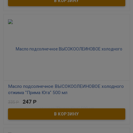
100% какао порошок, без добавления ароматизаторов.
Утонченный аромат и богатый бархатный вкус с пряными
акцентами.
Масло подсолнечное ВЫСОКООЛЕИНОВОЕ холодного
отжима "Прима Юга" 500 мл
247
Р
335
Р
В наличии
Нерафинированное высокоолеиновое подсолнечное масло
холодного отжима. Высший сорт. Высокое природное
содержание ОМЕГА-6 и ОМЕГА-9. Произведено на Кубани.