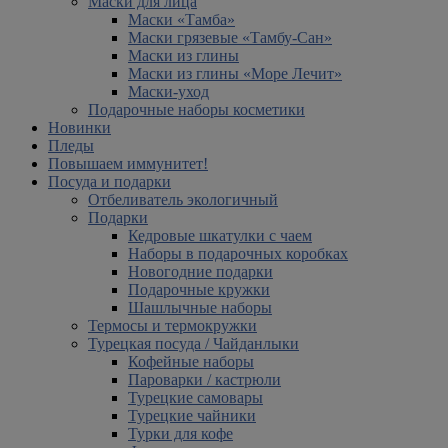
Маски для лица
Маски «Тамба»
Маски грязевые «Тамбу-Сан»
Маски из глины
Маски из глины «Море Лечит»
Маски-уход
Подарочные наборы косметики
Новинки
Пледы
Повышаем иммунитет!
Посуда и подарки
Отбеливатель экологичный
Подарки
Кедровые шкатулки с чаем
Наборы в подарочных коробках
Новогодние подарки
Подарочные кружки
Шашлычные наборы
Термосы и термокружки
Турецкая посуда / Чайданлыки
Кофейные наборы
Пароварки / кастрюли
Турецкие самовары
Турецкие чайники
Турки для кофе