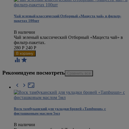
Чай зеленый классический Отборный «Мацеста чай» в фильтр-
пакетах 100шт
В наличии
Чай зеленый классический Отборный «Мацеста чай» в
фильтр-пакетах.
280
Р
240
Р


Рекомендуем посмотреть



Воск тамбуканский для укладки бровей «Tambusun» с
фисташковым маслом 5мл
В наличии