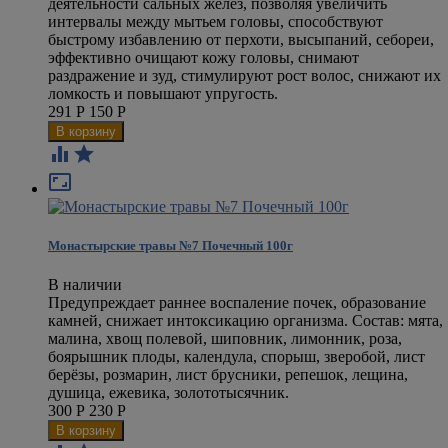
деятельности сальных желёз, позволяя увеличить
интервалы между мытьем головы, способствуют
быстрому избавлению от перхоти, высыпаний, себореи,
эффективно очищают кожу головы, снимают
раздражение и зуд, стимулируют рост волос, снижают их
ломкость и повышают упругость.
291
Р
150
Р



Монастырские травы №7 Почечный 100г
В наличии
Предупреждает раннее воспаление почек, образование
камней, снижает интоксикацию организма. Состав: мята,
малина, хвощ полевой, шиповник, лимонник, роза,
боярышник плоды, календула, спорыш, зверобой, лист
берёзы, розмарин, лист брусники, репешок, лещина,
душица, ежевика, золототысячник.
300
Р
230
Р