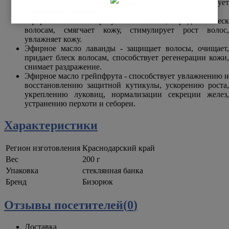
Экстракт морозника кавказского – способствует
устранению перхоти.
Эфирное масло маракуйи – питает, придает блеск
волосам, смягчает кожу, стимулирует рост волос,
увлажняет кожу.
Эфирное масло лаванды - защищает волосы, очищает,
придает блеск волосам, способствует регенерации кожи,
снимает раздражение.
Эфирное масло грейпфрута - способствует увлажнению и
восстановлению защитной кутикулы, ускорению роста,
укреплению луковиц, нормализации секреции желез,
устранению перхоти и себореи.
Характеристики
Регион изготовления
Краснодарский край
Вес
200 г
Упаковка
стеклянная банка
Бренд
Бизорюк
Отзывы посетителей(
0
)
Доставка