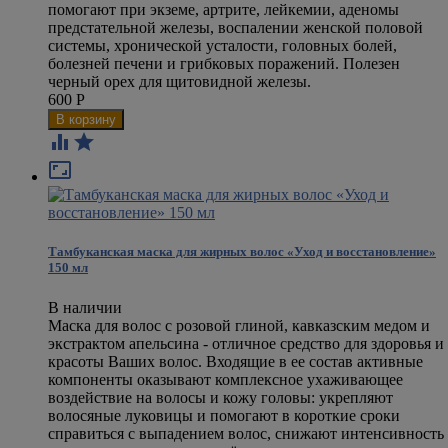
помогают при экземе, артрите, лейкемии, аденомы
предстательной железы, воспалении женской половой
системы, хронической усталости, головных болей,
болезней печени и грибковых поражений. Полезен
черный орех для щитовидной железы.
600
Р



Тамбуканская маска для жирных волос «Уход и восстановление»
150 мл
В наличии
Маска для волос с розовой глиной, кавказским медом и
экстрактом апельсина - отличное средство для здоровья и
красоты Ваших волос. Входящие в ее состав активные
компоненты оказывают комплексное ухаживающее
воздействие на волосы и кожу головы: укрепляют
волосяные луковицы и помогают в короткие сроки
справиться с выпадением волос, снижают интенсивность