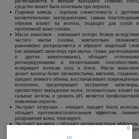
расчесываются и меньше выпадают. Помимо этого,
средство может быть полезным при перхоти.
Гуаровая камедь - хорошая совместимость с другими
косметическими ингредиентами, самым благотворным
образом влияет на волосы, подходит для сухой и
проблемной кожи головы.
Масло кокосовое - уменьшает потери белков вследствие
частого мытья головы, замечательно увлажняет,
равномерно распределяется и образует защитный слой
(он защищает шевелюру при мытье, сушке, расчесывании
и других манипуляциях), обладает отличными
регенерирующими и питательными способностями,
возвращает волосам силу и блеск. Масло кокосовое
делает волосы более шелковистыми, мягкими, гладкими,
придает немного объема, восстанавливает поврежденные
волосинки, предотвращает иссушение шевелюры,
препятствует выпадению волос, положительно влияет на
сальные железы и уровень рН, является профилактикой
появления перхоти.
Экстракт петрушки – очищает, придает блеск волосам,
обладает противовоспалительным эффектом, снимает
раздражение кожи, тонизирует.
Экстракт жасмина – обладает антивозрастным эффектом,
способствует регенерации кожи, увлажняет и тонизирует
ее, оказывает успокаивающее воздействие.