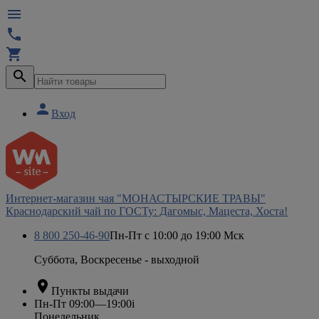





Вход
Интернет-магазин чая "МОНАСТЫРСКИЕ ТРАВЫ"
Краснодарский чай по ГОСТу: Дагомыс, Мацеста, Хоста!
8 800 250-46-90
Пн-Пт с 10:00 до 19:00 Мск
Суббота, Воскресенье - выходной

Пункты выдачи
Пн-Пт 09:00—19:00
i
Понедельник