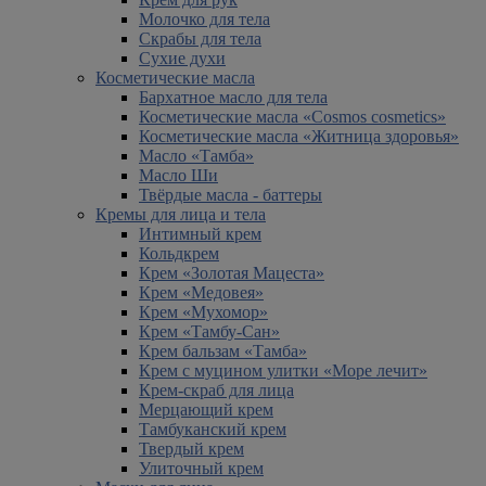
Молочко для тела
Скрабы для тела
Сухие духи
Косметические масла
Бархатное масло для тела
Косметические масла «Cosmos cosmetics»
Косметические масла «Житница здоровья»
Масло «Тамба»
Масло Ши
Твёрдые масла - баттеры
Кремы для лица и тела
Интимный крем
Кольдкрем
Крем «Золотая Мацеста»
Крем «Медовея»
Крем «Мухомор»
Крем «Тамбу-Сан»
Крем бальзам «Тамба»
Крем с муцином улитки «Море лечит»
Крем-скраб для лица
Мерцающий крем
Тамбуканский крем
Твердый крем
Улиточный крем