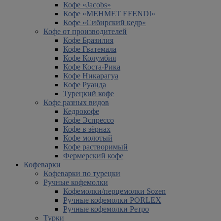
Кофе «Jacobs»
Кофе «MEHMET EFENDI»
Кофе «Сибирский кедр»
Кофе от производителей
Кофе Бразилия
Кофе Гватемала
Кофе Колумбия
Кофе Коста-Рика
Кофе Никарагуа
Кофе Руанда
Турецкий кофе
Кофе разных видов
Кедрокофе
Кофе Эспрессо
Кофе в зёрнах
Кофе молотый
Кофе растворимый
Фермерский кофе
Кофеварки
Кофеварки по турецки
Ручные кофемолки
Кофемолки/перцемолки Sozen
Ручные кофемолки PORLEX
Ручные кофемолки Ретро
Турки