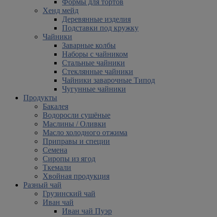
Формы для тортов
Хенд мейд
Деревянные изделия
Подставки под кружку
Чайники
Заварные колбы
Наборы с чайником
Стальные чайники
Стеклянные чайники
Чайники заварочные Типод
Чугунные чайники
Продукты
Бакалея
Водоросли сушёные
Маслины / Оливки
Масло холодного отжима
Приправы и специи
Семена
Сиропы из ягод
Ткемали
Хвойная продукция
Разный чай
Грузинский чай
Иван чай
Иван чай Пуэр