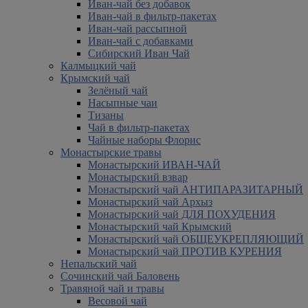
Иван-чай без добавок
Иван-чай в фильтр-пакетах
Иван-чай рассыпной
Иван-чай с добавками
Сибирский Иван Чай
Калмыцкий чай
Крымский чай
Зелёный чай
Насыпные чаи
Тизаны
Чай в фильтр-пакетах
Чайные наборы Флорис
Монастырские травы
Монастырский ИВАН-ЧАЙ
Монастырский взвар
Монастырский чай АНТИПАРАЗИТАРНЫЙ
Монастырский чай Архыз
Монастырский чай ДЛЯ ПОХУДЕНИЯ
Монастырский чай Крымский
Монастырский чай ОБЩЕУКРЕПЛЯЮЩИЙ
Монастырский чай ПРОТИВ КУРЕНИЯ
Непальский чай
Сочинский чай Баловень
Травяной чай и травы
Весовой чай