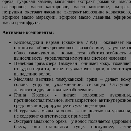
ореха, гуаровая камедь, масляный экстракт ромашки, масло
сафлоровое, масло касторовое, масло кокосовое, экстракт
петрушки, экстракт жасмина, экстракт морозника кавказского,
эфирное масло маракуйи, эфирное масло лаванды, эфирное
масло грейпфрута.
Активные компоненты:
Кисловодский нарзан (скважина 7-РЭ) - оказывает на
организм общеукрепляющее воздействие, улучшается
общее самочувствие, повышается работоспособность и
выносливость, укрепляется иммунная система человека.
Целебная грязь озера Тамбукан - очищает кожу, избавляет
от зуда и перхоти, питает и увлажняет корни, препятствуя
выпадению волос.
Масляная вытяжка тамбуканской грязи – делает кожу
головы упругой, увлажнённой, сияющей. Отступает
дерматит и другие кожные заболевания.
Глина Красная - питает волосяные луковицы,
противовоспалительное, антивозрастное, антикуперозное
средство, дезодорирующее и сужающее поры.
Натуральная мыльная основа – полностью натуральная,
не содержит синтетических примесей.
Экстракт мыльного ореха - у волос появляется здоровый
блеск, они становятся гуще, послушнее, легче