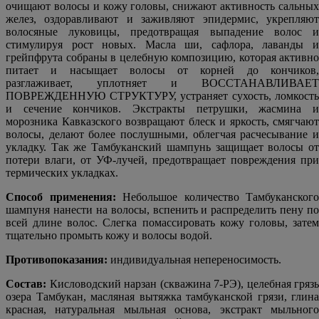
очищают волосы и кожу головы, снижают активность сальных
желез, оздоравливают и заживляют эпидермис, укрепляют
волосяные луковицы, предотвращая выпадение волос и
стимулируя рост новых. Масла ши, сафлора, лаванды и
грейпфрута собраны в целебную композицию, которая активно
питает и насыщает волосы от корней до кончиков,
разглаживает, уплотняет и ВОССТАНАВЛИВАЕТ
ПОВРЕЖДЕННУЮ СТРУКТУРУ, устраняет сухость, ломкость
и сечение кончиков. Экстракты петрушки, жасмина и
морозника Кавказского возвращают блеск и яркость, смягчают
волосы, делают более послушными, облегчая расчесывание и
укладку. Так же Тамбуканский шампунь защищает волосы от
потери влаги, от УФ-лучей, предотвращает повреждения при
термических укладках.
Способ применения:
Небольшое количество Тамбуканского
шампуня нанести на волосы, вспенить и распределить пену по
всей длине волос. Слегка помассировать кожу головы, затем
тщательно промыть кожу и волосы водой.
Противопоказания:
индивидуальная непереносимость.
Состав:
Кисловодский нарзан (скважина 7-РЭ), целебная грязь
озера Тамбукан, масляная вытяжка тамбуканской грязи, глина
красная, натуральная мыльная основа, экстракт мыльного