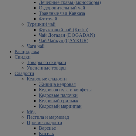
Лечебные травы (моносборы)
Оздоровительный чай
Травяные чаи Кавказа
Фиточай
Турецкий чай
Фруктовый чай (Koska)
Чай Догадан (DOGADAN)
Чай Чайкур (ÇAYKUR)
Чага чай
Распродажа
Скидки
Товары со скидкой
Уцененные товары
Сладости
Кедровые сладости
Живица кедровая
Кедровая нуга и конфеты
Кедровые палочки
Кедровый грильяж
Кедровый марципан
Мёд
Пастила и мармелад
Прочие сладости
Варенье
Кисель