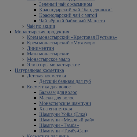
Зелёный чай с жасмином
Краснодарский чай "Бандерольки"
Краснодарский чай с мятой
Чай чёрный байховый Мацеста
Чай по акции
Монастырская продукция
Крем монастырский «Крестовая Пустынь»
Крем монастырский «Мухомор»
Линиментин
Мази монастырские
Монастырское мыло
Эликсиры монастырские
Натуральная косметика
Детская косметика
Детский бальзам для губ
Косметика для волос
Бальзам для волос
Маски для волос
Монастырские шампуни
Хна египетская
Шампуни Yolka (Елка)
Шампуни «Медовый рай»
Шампуни «Тамба»
Шампуни «Тамбу-Сан»
Косметика для лица