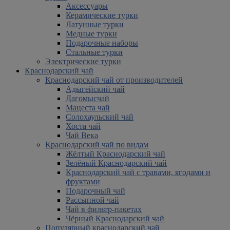
Аксессуары
Керамические турки
Латунные турки
Медные турки
Подарочные наборы
Стальные турки
Электрические турки
Краснодарский чай
Краснодарский чай от производителей
Адыгейский чай
Дагомысчай
Мацеста чай
Солохаульский чай
Хоста чай
Чай Века
Краснодарский чай по видам
Жёлтый Краснодарский чай
Зелёный Краснодарский чай
Краснодарский чай с травами, ягодами и
фруктами
Подарочный чай
Рассыпной чай
Чай в фильтр-пакетах
Чёрный Краснодарский чай
Популярный краснодарский чай