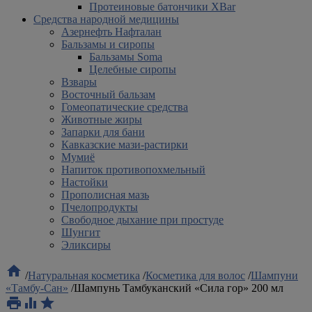
Протеиновые батончики XBar
Средства народной медицины
Азернефть Нафталан
Бальзамы и сиропы
Бальзамы Soma
Целебные сиропы
Взвары
Восточный бальзам
Гомеопатические средства
Животные жиры
Запарки для бани
Кавказские мази-растирки
Мумиё
Напиток противопохмельный
Настойки
Прополисная мазь
Пчелопродукты
Свободное дыхание при простуде
Шунгит
Эликсиры

/
Натуральная косметика
/
Косметика для волос
/
Шампуни
«Тамбу-Сан»
/
Шампунь Тамбуканский «Сила гор» 200 мл


