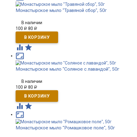
Монастырское мыло "Травяной сбор", 50г
В наличии
100
80
Р
Р



Монастырское мыло "Соляное с лавандой", 50г
В наличии
100
80
Р
Р



Монастырское мыло "Ромашковое поле", 50г