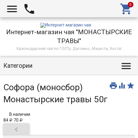



Интернет-магазин чая "МОНАСТЫРСКИЕ
ТРАВЫ"
Краснодарский чай по ГОСТу: Дагомыс, Мацеста, Хоста!

Категории



Софора (моносбор)
Монастырские травы 50г
В наличии
84
70
Р
Р
