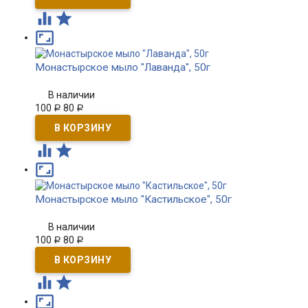



Монастырское мыло "Лаванда", 50г
В наличии
100
80
Р
Р



Монастырское мыло "Кастильское", 50г
В наличии
100
80
Р
Р


