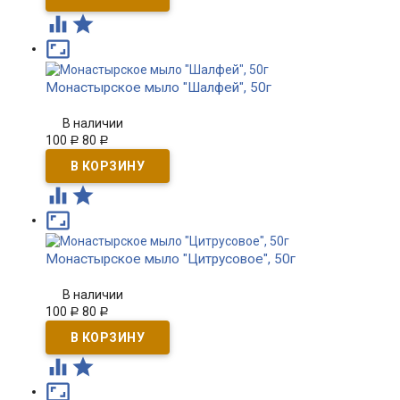



Монастырское мыло "Шалфей", 50г
В наличии
100
80
Р
Р



Монастырское мыло "Цитрусовое", 50г
В наличии
100
80
Р
Р


