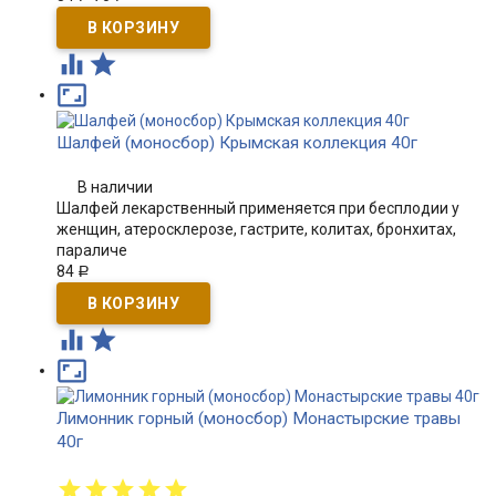



Шалфей (моносбор) Крымская коллекция 40г
В наличии
Шалфей лекарственный применяется при бесплодии у
женщин, атеросклерозе, гастрите, колитах, бронхитах,
параличе
84
Р



Лимонник горный (моносбор) Монастырские травы
40г