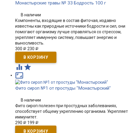
Монастырские травы № 33 Бодрость 100 г
В наличии
Компоненты, входящие в состав фиточая, издавно
известны как природные источники бодрости и сил, они
помогают организму лучше справляться со стрессом,
укрепляет иммунную систему, повышает энергию и
выносливость.
300
230
Р
Р



Фито сироп №1 от простуды "Монастырский"
В наличии
Фито сироп полезен при простудных заболеваниях,
способствует общему укреплению организма. Укрепляет
иммунитет.
290
199
Р
Р