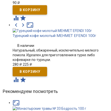
90
Р





Турецкий кофе молотый MEHMET EFENDI 100г
В наличии
Натуральный, обжаренный, исключительно мелкого
помола. Идеален для приготовления в турке либо
кофеварке по-турецки.
280
225
Р
Р


Рекомендуем посмотреть
