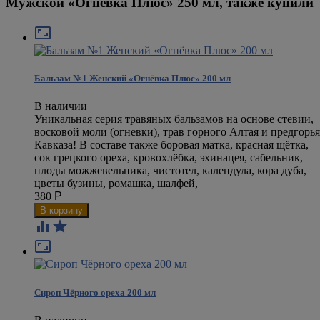
Мужской «Огнёвка Плюс» 250 мл, также купили

Бальзам №1 Женский «Огнёвка Плюс» 200 мл
В наличии
Уникальная серия травяных бальзамов на основе стевии,
восковой моли (огневки), трав горного Алтая и предгорья
Кавказа! В составе также боровая матка, красная щётка,
сок грецкого ореха, кровохлёбка, эхинацея, сабельник,
плоды можжевельника, чистотел, календула, кора дуба,
цветы бузины, ромашка, шалфей,
380
Р



Сироп Чёрного ореха 200 мл