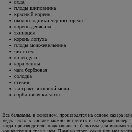
вода,
плоды шиповника
красный корень
околоплодники чёрного ореха
корень девясила
эхинацея
корень лопуха
плоды можжевельника
чистотел
календула
кора осины
чага берёзовая
солодка
стевия
экстракт восковой моли
сорбиновая кислота.
Все бальзамы, в основном, производятся на основе сахара или
меда, часто в составе можно встретить и сахарный колер –
когда производители подкрашивают бальзамы для видимости
концентрации трав в нём. Помимо этого, сахар или мед часто