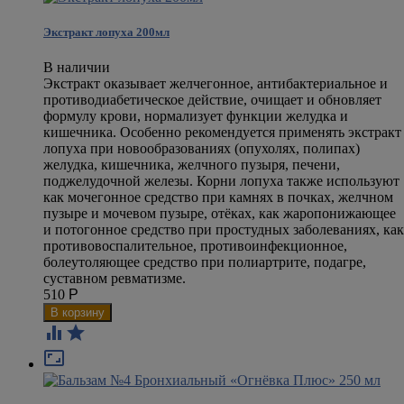
Экстракт лопуха 200мл
В наличии
Экстракт оказывает желчегонное, антибактериальное и
противодиабетическое действие, очищает и обновляет
формулу крови, нормализует функции желудка и
кишечника. Особенно рекомендуется применять экстракт
лопуха при новообразованиях (опухолях, полипах)
желудка, кишечника, желчного пузыря, печени,
поджелудочной железы. Корни лопуха также используют
как мочегонное средство при камнях в почках, желчном
пузыре и мочевом пузыре, отёках, как жаропонижающее
и потогонное средство при простудных заболеваниях, как
противовоспалительное, противоинфекционное,
болеутоляющее средство при полиартрите, подагре,
суставном ревматизме.
510
Р


