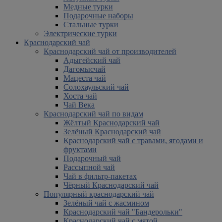
Медные турки
Подарочные наборы
Стальные турки
Электрические турки
Краснодарский чай
Краснодарский чай от производителей
Адыгейский чай
Дагомысчай
Мацеста чай
Солохаульский чай
Хоста чай
Чай Века
Краснодарский чай по видам
Жёлтый Краснодарский чай
Зелёный Краснодарский чай
Краснодарский чай с травами, ягодами и
фруктами
Подарочный чай
Рассыпной чай
Чай в фильтр-пакетах
Чёрный Краснодарский чай
Популярный краснодарский чай
Зелёный чай с жасмином
Краснодарский чай "Бандерольки"
Краснодарский чай с мятой