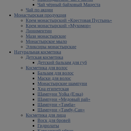
Чай чёрный байховый Мацеста
Чай по акции
Монастырская продукция
Крем монастырский «Крестовая Пустынь»
Крем монастырский «Мухомор»
Линиментин
Мази монастырские
Монастырское мыло
Эликсиры монастырские
Натуральная косметика
Детская косметика
Детский бальзам для губ
Косметика для волос
Бальзам для волос
Маски для волос
Монастырские шампуни
Хна египетская
Шампуни Yolka (Елка)
Шампуни «Медовый рай»
Шампуни «Тамба»
Шампуни «Тамбу-Сан»
Косметика для лица
Воск для бровей
Гидролаты
Кавказский убтан