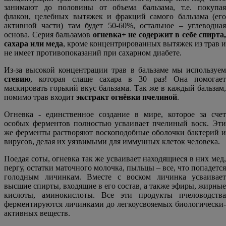
занимают до половины от объема бальзама, т.е. покупая
флакон, целебных вытяжек и фракций самого бальзама (его
активной части) там будет 50-60%, остальное – углеводная
основа. Серия бальзамов
огневка+
не содержит в себе спирта,
сахара или меда
, кроме концентрированных вытяжек из трав и
не имеет противопоказаний при сахарном диабете.
Из-за высокой концентрации трав в бальзаме мы используем
стевию
, которая слаще сахара в 30 раз! Она помогает
маскировать горький вкус бальзама. Так же в каждый бальзам,
помимо трав входит
экстракт огнёвки пчелиной
.
Огневка - единственное создание в мире, которое за счет
особых ферментов полностью усваивает пчелиный воск. Эти
же ферменты растворяют воскоподобные оболочки бактерий и
вирусов, делая их уязвимыми для иммунных клеток человека.
Поедая соты, огневка так же усваивает находящиеся в них мед,
пергу, остатки маточного молочка, пыльцы – все, что попадется
голодным личинкам. Вместе с воском личинка усваивает
высшие спирты, входящие в его состав, а также эфиры, жирные
кислоты, аминокислоты. Все эти продукты пчеловодства
ферментируются личинками до легкоусвояемых биологически-
активных веществ.