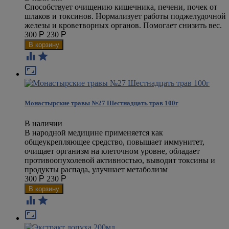
Способствует очищению кишечника, печени, почек от
шлаков и токсинов. Нормализует работы поджелудочной
железы и кроветворных органов. Помогает снизить вес.
300
Р
230
Р



Монастырские травы №27 Шестнадцать трав 100г
В наличии
В народной медицине применяется как
общеукрепляющее средство, повышает иммунитет,
очищает организм на клеточном уровне, обладает
противоопухолевой активностью, выводит токсины и
продукты распада, улучшает метаболизм
300
Р
230
Р


