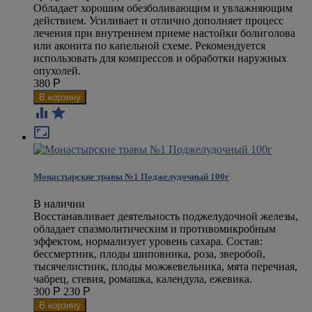
Обладает хорошим обезболивающим и увлажняющим
действием. Усиливает и отлично дополняет процесс
лечения при внутреннем приеме настойки болиголова
или аконита по капельной схеме. Рекомендуется
использовать для компрессов и обработки наружных
опухолей.
380
Р



Монастырские травы №1 Поджелудочный 100г
В наличии
Восстанавливает деятельность поджелудочной железы,
обладает спазмолитическим и противомикробным
эффектом, нормализует уровень сахара. Состав:
бессмертник, плоды шиповника, роза, зверобой,
тысячелистник, плоды можжевельника, мята перечная,
чабрец, стевия, ромашка, календула, ежевика.
300
Р
230
Р