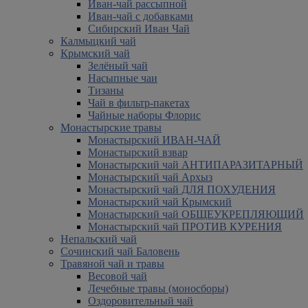
Иван-чай рассыпной
Иван-чай с добавками
Сибирский Иван Чай
Калмыцкий чай
Крымский чай
Зелёный чай
Насыпные чаи
Тизаны
Чай в фильтр-пакетах
Чайные наборы Флорис
Монастырские травы
Монастырский ИВАН-ЧАЙ
Монастырский взвар
Монастырский чай АНТИПАРАЗИТАРНЫЙ
Монастырский чай Архыз
Монастырский чай ДЛЯ ПОХУДЕНИЯ
Монастырский чай Крымский
Монастырский чай ОБЩЕУКРЕПЛЯЮЩИЙ
Монастырский чай ПРОТИВ КУРЕНИЯ
Непальский чай
Сочинский чай Баловень
Травяной чай и травы
Весовой чай
Лечебные травы (моносборы)
Оздоровительный чай