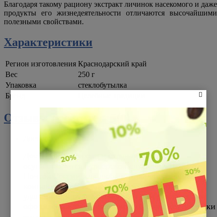
Благодаря такому рациону экстракт личинок насекомого и даже
продукты его жизнедеятельности отличаются высочайшими
полезными свойствами.
Характеристики
Регион изготовления
Краснодарский край
Вес
250 г
Упаковка
стеклобутылка
Бренд
Целебные традиции
Отзывы посетителей(
0
)
Доставка
Доставка
по России
и странам СНГ
осуществляется курьерской службой СДЭК,
Почтой России или любыми транспортными
компаниями. Срок доставки зависит от
удаленности от г. Краснодар и отображается при
оформлении заказа в корзине. Стоимость доставки
также рассчитывается при оформлении заказа.