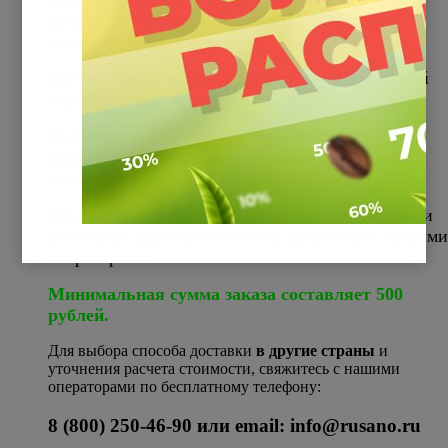
Заказы от 5
000
руб - бесплатно. (Если сумма
отправки не превышает 700 р.)
Доставка
по Москве
осуществляется курьерской
службой СДЭК и составляет 2-3 дня.
Доставка
по Краснодару
осуществляется
курьерскими службами в день заказа либо на
следующий день.
Для выбора способа доставки
в другие страны
и
уточнения расчета стоимости, свяжитесь с нашими
операторами.
Минимальная сумма заказа составляет 500
рублей.
Для выбора способа доставки
в другие страны
и
уточнения расчета стоимости, свяжитесь с нашими
операторами по бесплатному телефону:
8 (800) 250-46-90 или email: info@rusano.ru