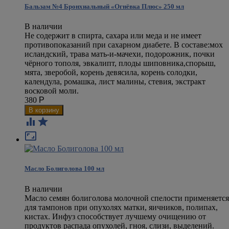
Бальзам №4 Бронхиальный «Огнёвка Плюс» 250 мл
В наличии
Не содержит в спирта, сахара или меда и не имеет
противопоказаний при сахарном диабете. В составе: ​мох
исландский, трава мать-и-мачехи, подорожник, почки
чёрного тополя, эвкалипт, плоды шиповника, ​спорыш,
мята, зверобой, корень девясила, корень солодки,
календула, ромашка, лист малины, стевия, экстракт
восковой моли.
380
Р



Масло Болиголова 100 мл
В наличии
Масло семян болиголова молочной спелости применяется
для тампонов при опухолях матки, яичников, полипах,
кистах. Инфуз способствует лучшему очищению от
продуктов распада опухолей, гноя, слизи, выделений.