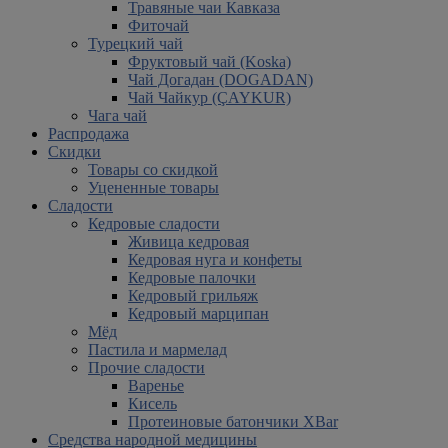
Травяные чаи Кавказа
Фиточай
Турецкий чай
Фруктовый чай (Koska)
Чай Догадан (DOGADAN)
Чай Чайкур (ÇAYKUR)
Чага чай
Распродажа
Скидки
Товары со скидкой
Уцененные товары
Сладости
Кедровые сладости
Живица кедровая
Кедровая нуга и конфеты
Кедровые палочки
Кедровый грильяж
Кедровый марципан
Мёд
Пастила и мармелад
Прочие сладости
Варенье
Кисель
Протеиновые батончики XBar
Средства народной медицины