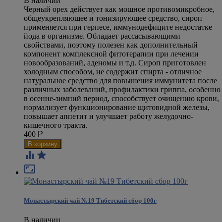
В наличии
Черный орех действует как мощное противомикробное,
общеукрепляющее и тонизирующее средство, сироп
применяется при герпесе, иммунодефиците недостатке
йода в организме. Обладает рассасывающими
свойствами, поэтому полезен как дополнительный
компонент комплексной фитотерапии при лечении
новообразований, аденомы и т.д. Сироп приготовлен
холодным способом, не содержит спирта - отличное
натуральное средство для повышения иммунитета после
различных заболеваний, профилактики гриппа, особенно
в осенне-зимний период, способствует очищению крови,
нормализует функционирование щитовидной железы,
повышает аппетит и улучшает работу желудочно-
кишечного тракта.
400
Р



Монастырский чай №19 Тибетский сбор 100г
В наличии