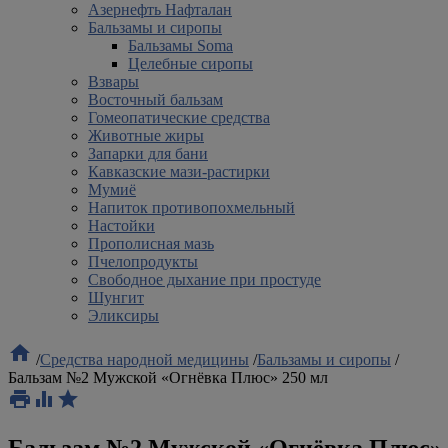
Азернефть Нафталан
Бальзамы и сиропы
Бальзамы Soma
Целебные сиропы
Взвары
Восточный бальзам
Гомеопатические средства
Животные жиры
Запарки для бани
Кавказские мази-растирки
Мумиё
Напиток противопохмельный
Настойки
Прополисная мазь
Пчелопродукты
Свободное дыхание при простуде
Шунгит
Эликсиры

/
Средства народной медицины
/
Бальзамы и сиропы
/
Бальзам №2 Мужской «Огнёвка Плюс» 250 мл



Бальзам №2 Мужской «Огнёвка Плюс»