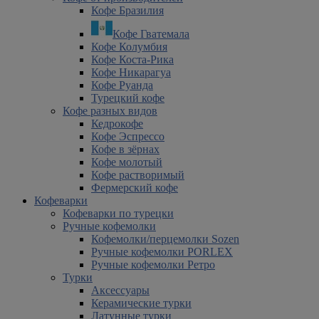
Кофе Бразилия
Кофе Гватемала
Кофе Колумбия
Кофе Коста-Рика
Кофе Никарагуа
Кофе Руанда
Турецкий кофе
Кофе разных видов
Кедрокофе
Кофе Эспрессо
Кофе в зёрнах
Кофе молотый
Кофе растворимый
Фермерский кофе
Кофеварки
Кофеварки по турецки
Ручные кофемолки
Кофемолки/перцемолки Sozen
Ручные кофемолки PORLEX
Ручные кофемолки Ретро
Турки
Аксессуары
Керамические турки
Латунные турки