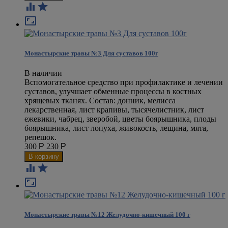



Монастырские травы №3 Для суставов 100г
В наличии
Вспомогательное средство при профилактике и лечении
суставов, улучшает обменные процессы в костных
хрящевых тканях. Состав: донник, мелисса
лекарственная, лист крапивы, тысячелистник, лист
ежевики, чабрец, зверобой, цветы боярышника, плоды
боярышника, лист лопуха, живокость, лещина, мята,
репешок.
300
Р
230
Р



Монастырские травы №12 Желудочно-кишечный 100 г