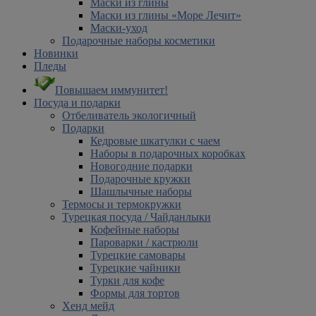
Маски из глины
Маски из глины «Море Лечит»
Маски-уход
Подарочные наборы косметики
Новинки
Пледы
Повышаем иммунитет!
Посуда и подарки
Отбеливатель экологичный
Подарки
Кедровые шкатулки с чаем
Наборы в подарочных коробках
Новогодние подарки
Подарочные кружки
Шашлычные наборы
Термосы и термокружки
Турецкая посуда / Чайданлыки
Кофейные наборы
Пароварки / кастрюли
Турецкие самовары
Турецкие чайники
Турки для кофе
Формы для тортов
Хенд мейд