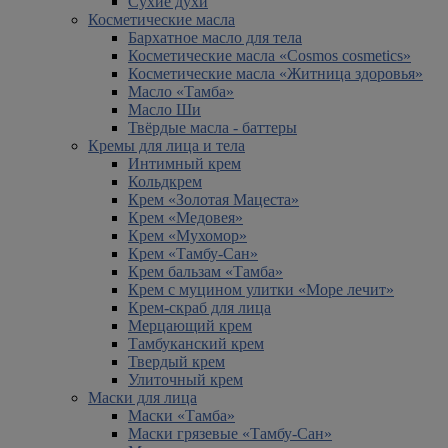
Сухие духи
Косметические масла
Бархатное масло для тела
Косметические масла «Cosmos cosmetics»
Косметические масла «Житница здоровья»
Масло «Тамба»
Масло Ши
Твёрдые масла - баттеры
Кремы для лица и тела
Интимный крем
Кольдкрем
Крем «Золотая Мацеста»
Крем «Медовея»
Крем «Мухомор»
Крем «Тамбу-Сан»
Крем бальзам «Тамба»
Крем с муцином улитки «Море лечит»
Крем-скраб для лица
Мерцающий крем
Тамбуканский крем
Твердый крем
Улиточный крем
Маски для лица
Маски «Тамба»
Маски грязевые «Тамбу-Сан»