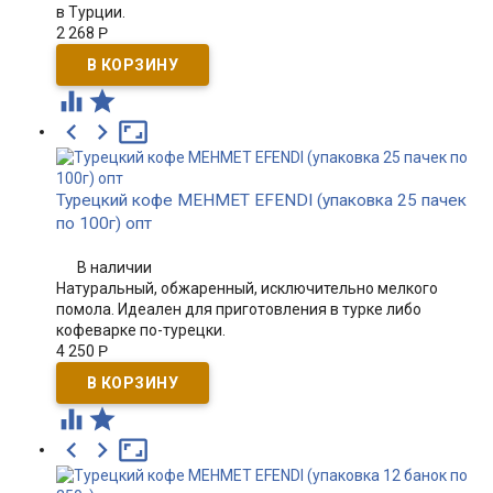
в Турции.
2 268
Р





Турецкий кофе MEHMET EFENDI (упаковка 25 пачек
по 100г) опт
В наличии
Натуральный, обжаренный, исключительно мелкого
помола. Идеален для приготовления в турке либо
кофеварке по-турецки.
4 250
Р




