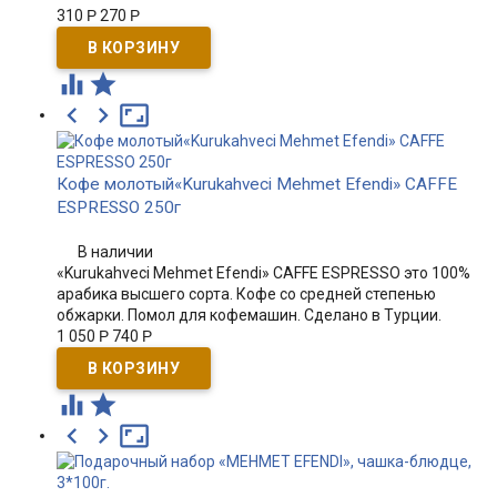
310
Р
270
Р





Кофе молотый«Kurukahveci Mehmet Efendi» CAFFE
ESPRESSO 250г
В наличии
«Kurukahveci Mehmet Efendi» CAFFE ESPRESSO это 100%
арабика высшего сорта. Кофе со средней степенью
обжарки. Помол для кофемашин. Сделано в Турции.
1 050
Р
740
Р




