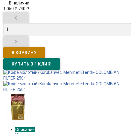
В наличии
1 050
Р
740
Р


Описание