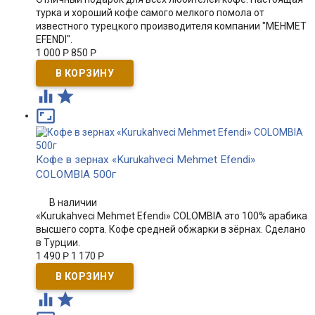
турка и хороший кофе самого мелкого помола от
известного турецкого производителя компании "MEHMET
EFENDI".
1 000
Р
850
Р



Кофе в зернах «Kurukahveci Mehmet Efendi»
COLOMBIA 500г
В наличии
«Kurukahveci Mehmet Efendi» COLOMBIA это 100% арабика
высшего сорта. Кофе средней обжарки в зёрнах. Сделано
в Турции.
1 490
Р
1 170
Р

