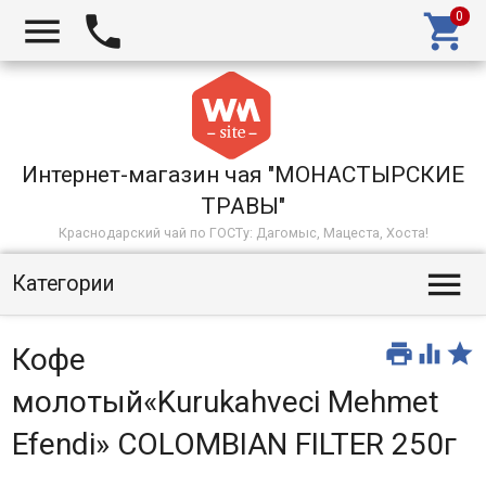



Интернет-магазин чая "МОНАСТЫРСКИЕ
ТРАВЫ"
Краснодарский чай по ГОСТу: Дагомыс, Мацеста, Хоста!

Категории



Кофе
молотый«Kurukahveci Mehmet
Efendi» COLOMBIAN FILTER 250г