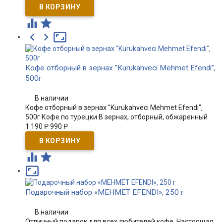





Кофе отборный в зернах "Kurukahveci Mehmet Efendi",
500г
В наличии
Кофе отборный в зернах "Kurukahveci Mehmet Efendi",
500г Кофе по турецки В зернах, отборный, обжаренный
1 190
Р
990
Р



Подарочный набор «MEHMET EFENDI», 250 г
В наличии
Отличный подарок для всех любителей кофе. Настоящая