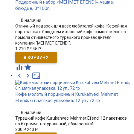
Подарочный набор «MEHMET EFENDI», чашка-
блюдце, 3*100г.
В наличии
Отличный подарок для всех любителей кофе. Кофейная
пара чашка с блюдцем и хороший кофе самого мелкого
помола от известного турецкого производителя
компании "MEHMET EFENDI".
1 210
Р
945
Р





Кофе молотый порционный Kurukahveci Mehmet
Efendi, 6 г, мягкая упаковка, 12 уп., 72 гр
В наличии
Турецкий кофе Kurukahveci Mehmet Efendi 12 пакетиков
по 6 грамм - натуральный, обжаренный.
300
Р
240
Р