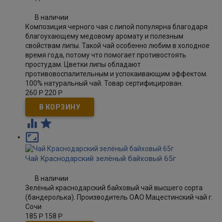
В наличии
Композиция черного чая с липой популярна благодаря
благоухающему медовому аромату и полезным
свойствам липы. Такой чай особенно любим в холодное
время года, потому что помогает противостоять
простудам. Цветки липы обладают
противовоспалительным и успокаивающим эффектом.
100% натуральный чай. Товар сертифицирован.
260
Р
220
Р



Чай Краснодарский зелёный байховый 65г
В наличии
Зелёный краснодарский байховый чай высшего сорта
(бандеролька). Производитель ОАО Мацестинский чай г.
Сочи
185
Р
158
Р