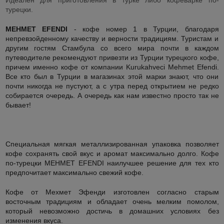
Идеален для приготовления в турке либо кофеварке по-
турецки.
MEHMET EFENDI
- кофе номер 1 в Турции, благодаря
непревзойденному качеству и верности традициям. Туристам и
другим гостям Стамбула со всего мира почти в каждом
путеводителе рекомендуют привезти из Турции турецкого кофе,
причем именно кофе от компании Kurukahveci Mehmet Efendi.
Все кто был в Турции в магазинах этой марки знают, что они
почти никогда не пустуют, а с утра перед открытием не редко
собирается очередь. А очередь как нам известно просто так не
бывает!
Специальная мягкая металлизированная упаковка позволяет
кофе сохранять свой вкус и аромат максимально долго. Кофе
по-турецки MEHMET EFENDI наилучшее решение для тех кто
предпочитает максимально свежий кофе.
Кофе от Мехмет Эфенди изготовлен согласно старым
восточным традициям и обладает очень мелким помолом,
который невозможно достичь в домашних условиях без
изменения вкуса.