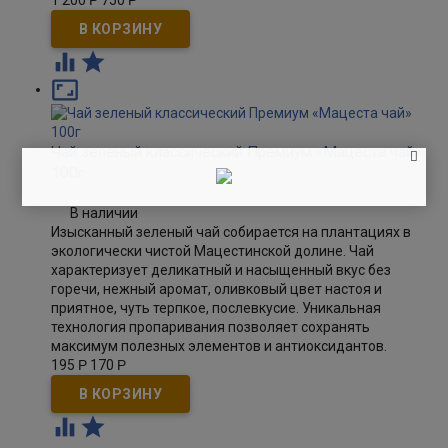
1 200
Р
750
Р



Чай зеленый классический Премиум «Мацеста чай»
100г
В наличии
Изысканный зеленый чай собирается на плантациях в
экологически чистой Мацестинской долине. Чай
характеризует деликатный и насыщенный вкус без
горечи, нежный аромат, оливковый цвет настоя и
приятное, чуть терпкое, послевкусие. Уникальная
технология пропаривания позволяет сохранять
максимум полезных элементов и антиоксидантов.
195
Р
170
Р

