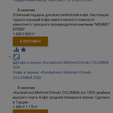
Подарочный набор «MEHMET EFENDI», 250 г
В наличии
Отличный подарок для всех любителей кофе. Настоящая
турка и хороший кофе самого мелкого помола от
известного турецкого производителя компании "MEHMET
EFENDI".
1 000
Р
850
Р



Кофе в зернах «Kurukahveci Mehmet Efendi»
COLOMBIA 500г
В наличии
«Kurukahveci Mehmet Efendi» COLOMBIA это 100% арабика
высшего сорта. Кофе средней обжарки в зёрнах. Сделано
в Турции.
1 490
Р
1 170
Р