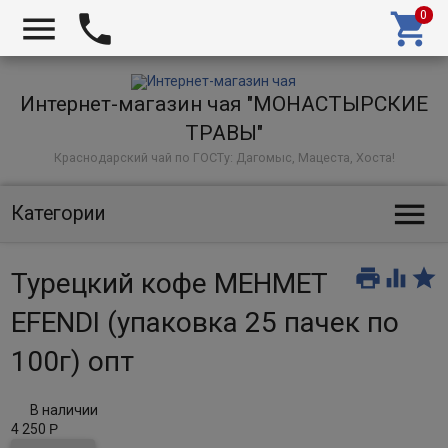



Интернет-магазин чая "МОНАСТЫРСКИЕ
ТРАВЫ"
Краснодарский чай по ГОСТу: Дагомыс, Мацеста, Хоста!

Категории



Турецкий кофе MEHMET
EFENDI (упаковка 25 пачек по
100г) опт
В наличии
4 250
Р