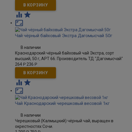



Чай чёрный байховый Экстра Дагомысчай 50г
В наличии
Краснодарский чёрный байховый чай Экстра, сорт
высший, 50 г, АРТ 66. Производитель ТД "Дагомысчай"
264
Р
236
Р



Чай Краснодарский черешковый весовой 1кг
В наличии
Черешковый (Калмыцкий) чёрный чай, выращен в
окрестностях Сочи.