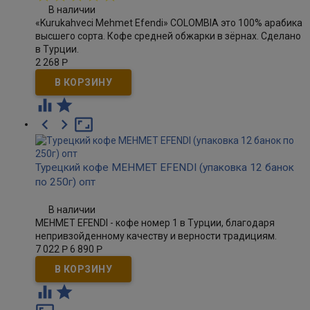
В наличии
«Kurukahveci Mehmet Efendi» COLOMBIA это 100% арабика
высшего сорта. Кофе средней обжарки в зёрнах. Сделано
в Турции.
2 268
Р





Турецкий кофе MEHMET EFENDI (упаковка 12 банок
по 250г) опт
В наличии
MEHMET EFENDI - кофе номер 1 в Турции, благодаря
непривзойденному качеству и верности традициям.
7 022
Р
6 890
Р

