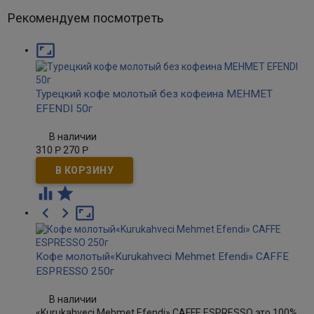
Рекомендуем посмотреть

Турецкий кофе молотый без кофеина MEHMET
EFENDI 50г
В наличии
310
Р
270
Р





Кофе молотый«Kurukahveci Mehmet Efendi» CAFFE
ESPRESSO 250г
В наличии
«Kurukahveci Mehmet Efendi» CAFFE ESPRESSO это 100%