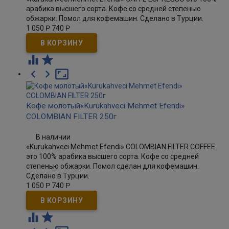
арабика высшего сорта. Кофе со средней степенью
обжарки. Помол для кофемашин. Сделано в Турции.
1 050
Р
740
Р





Кофе молотый«Kurukahveci Mehmet Efendi»
COLOMBIAN FILTER 250г
В наличии
«Kurukahveci Mehmet Efendi» COLOMBIAN FILTER COFFEE
это 100% арабика высшего сорта. Кофе со средней
степенью обжарки. Помол сделан для кофемашин.
Сделано в Турции.
1 050
Р
740
Р

