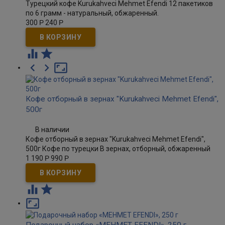
Турецкий кофе Kurukahveci Mehmet Efendi 12 пакетиков
по 6 грамм - натуральный, обжаренный.
300
Р
240
Р





Кофе отборный в зернах "Kurukahveci Mehmet Efendi",
500г
В наличии
Кофе отборный в зернах "Kurukahveci Mehmet Efendi",
500г Кофе по турецки В зернах, отборный, обжаренный
1 190
Р
990
Р


