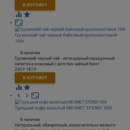



Грузинский чай чёрный байховый крупнолистовой
150г
В наличии
Грузинский чёрный чай - легендарный насыщенный
напиток и знакомый с детства чайный букет.
220
Р
187
Р





Турецкий кофе молотый MEHMET EFENDI 100г
В наличии
Натуральный, обжаренный, исключительно мелкого