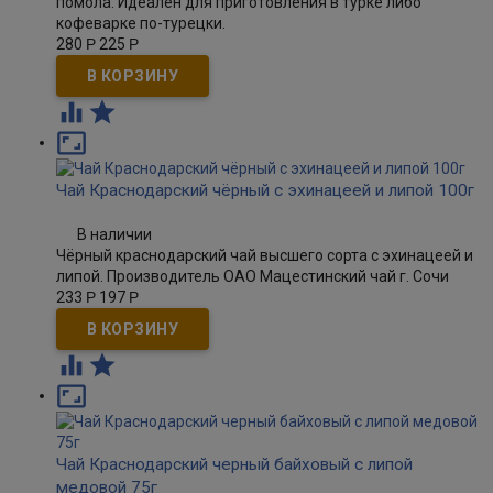
помола. Идеален для приготовления в турке либо
кофеварке по-турецки.
280
Р
225
Р



Чай Краснодарский чёрный с эхинацеей и липой 100г
В наличии
Чёрный краснодарский чай высшего сорта с эхинацеей и
липой. Производитель ОАО Мацестинский чай г. Сочи
233
Р
197
Р



Чай Краснодарский черный байховый с липой
медовой 75г