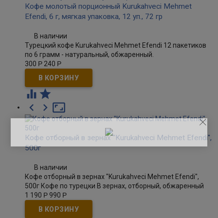
Кофе молотый порционный Kurukahveci Mehmet
Efendi, 6 г, мягкая упаковка, 12 уп., 72 гр
В наличии
Турецкий кофе Kurukahveci Mehmet Efendi 12 пакетиков
по 6 грамм - натуральный, обжаренный.
300
Р
240
Р





Кофе отборный в зернах "Kurukahveci Mehmet Efendi",
500г
В наличии
Кофе отборный в зернах "Kurukahveci Mehmet Efendi",
500г Кофе по турецки В зернах, отборный, обжаренный
1 190
Р
990
Р