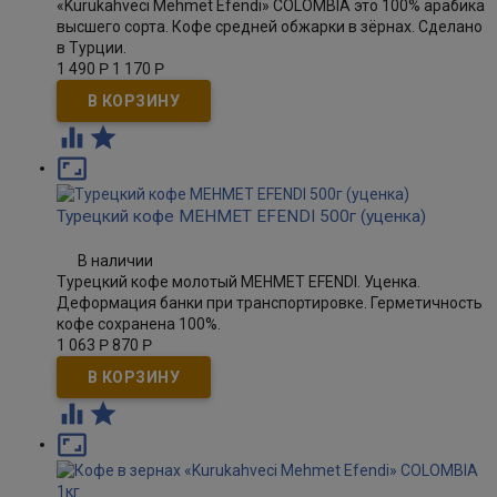
«Kurukahveci Mehmet Efendi» COLOMBIA это 100% арабика
высшего сорта. Кофе средней обжарки в зёрнах. Сделано
в Турции.
1 490
Р
1 170
Р



Турецкий кофе MEHMET EFENDI 500г (уценка)
В наличии
Турецкий кофе молотый MEHMET EFENDI. Уценка.
Деформация банки при транспортировке. Герметичность
кофе сохранена 100%.
1 063
Р
870
Р


