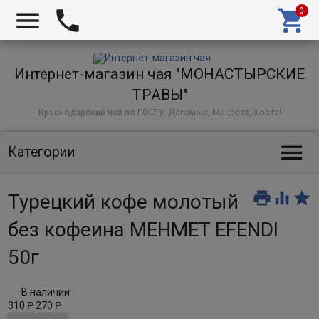



Интернет-магазин чая "МОНАСТЫРСКИЕ
ТРАВЫ"
Краснодарский чай по ГОСТу: Дагомыс, Мацеста, Хоста!

Категории



Турецкий кофе молотый
без кофеина MEHMET EFENDI
50г
В наличии
310
Р
270
Р