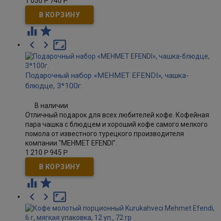
1 050
Р
740
Р





Подарочный набор «MEHMET EFENDI», чашка-
блюдце, 3*100г.
В наличии
Отличный подарок для всех любителей кофе. Кофейная
пара чашка с блюдцем и хороший кофе самого мелкого
помола от известного турецкого производителя
компании "MEHMET EFENDI".
1 210
Р
945
Р




