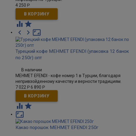
4 250
Р





Турецкий кофе MEHMET EFENDI (упаковка 12 банок
по 250г) опт
В наличии
MEHMET EFENDI - кофе номер 1 в Турции, благодаря
непривзойденному качеству и верности традициям.
7 022
Р
6 890
Р



Какао порошок MEHMET EFENDI 250г